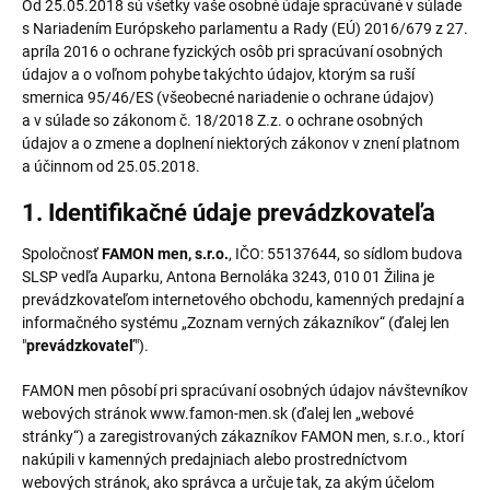
Od 25.05.2018 sú všetky vaše osobné údaje spracúvané v súlade
s Nariadením Európskeho parlamentu a Rady (EÚ) 2016/679 z 27.
apríla 2016 o ochrane fyzických osôb pri spracúvaní osobných
údajov a o voľnom pohybe takýchto údajov, ktorým sa ruší
smernica 95/46/ES (všeobecné nariadenie o ochrane údajov)
a v súlade so zákonom č. 18/2018 Z.z. o ochrane osobných
údajov a o zmene a doplnení niektorých zákonov v znení platnom
a účinnom od 25.05.2018.
1. Identifikačné údaje prevádzkovateľa
Spoločnosť
FAMON men, s.r.o.
, IČO: 55137644, so sídlom budova
SLSP vedľa Auparku, Antona Bernoláka 3243, 010 01 Žilina je
prevádzkovateľom internetového obchodu, kamenných predajní a
informačného systému „Zoznam verných zákazníkov“ (ďalej len
"
prevádzkovateľ
").
FAMON men pôsobí pri spracúvaní osobných údajov návštevníkov
webových stránok www.famon-men.sk (ďalej len „webové
stránky“) a zaregistrovaných zákazníkov FAMON men, s.r.o., ktorí
nakúpili v kamenných predajniach alebo prostredníctvom
webových stránok, ako správca a určuje tak, za akým účelom