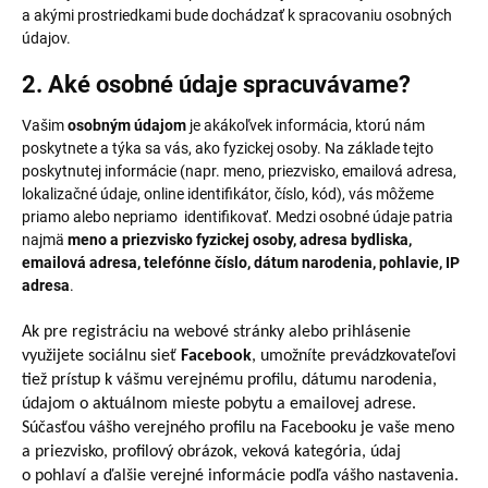
a akými prostriedkami bude dochádzať k spracovaniu osobných
údajov.
2. Aké osobné údaje spracuvávame?
Vašim
osobným údajom
je akákoľvek informácia, ktorú nám
poskytnete a týka sa vás, ako fyzickej osoby. Na základe tejto
poskytnutej informácie (napr. meno, priezvisko, emailová adresa,
lokalizačné údaje, online identifikátor, číslo, kód), vás môžeme
priamo alebo nepriamo identifikovať. Medzi osobné údaje patria
najmä
meno a priezvisko fyzickej osoby, adresa bydliska,
emailová adresa, telefónne číslo, dátum narodenia, pohlavie, IP
adresa
.
Ak pre registráciu na webové stránky alebo prihlásenie
využijete sociálnu sieť
Facebook
, umožníte prevádzkovateľovi
tiež prístup k vášmu verejnému profilu, dátumu narodenia,
údajom o aktuálnom mieste pobytu a emailovej adrese.
Súčasťou vášho verejného profilu na Facebooku je vaše meno
a priezvisko, profilový obrázok, veková kategória, údaj
o pohlaví a ďalšie verejné informácie podľa vášho nastavenia.