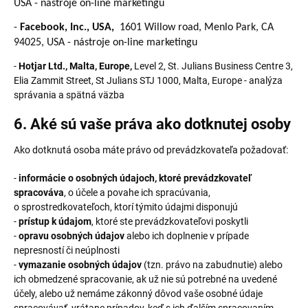
USA - nástroje on-line marketingu
-
Facebook, Inc., USA,
1601 Willow road, Menlo Park, CA
94025, USA - nástroje on-line marketingu
-
Hotjar Ltd., Malta, Europe,
Level 2, St. Julians Business Centre 3,
Elia Zammit Street, St Julians STJ 1000, Malta, Europe - analýza
správania a spätná väzba
6. Aké sú vaše práva ako dotknutej osoby
Ako dotknutá osoba máte právo od prevádzkovateľa požadovať:
-
informácie o osobných údajoch, ktoré prevádzkovateľ
spracováva
, o účele a povahe ich spracúvania,
o sprostredkovateľoch, ktorí týmito údajmi disponujú
-
prístup k údajom
, ktoré ste prevádzkovateľovi poskytli
-
opravu osobných údajov
alebo ich doplnenie v prípade
nepresností či neúplnosti
-
vymazanie osobných údajov
(tzn. právo na zabudnutie) alebo
ich obmedzené spracovanie, ak už nie sú potrebné na uvedené
účely, alebo už nemáme zákonný dôvod vaše osobné údaje
spracovávať, vrátane prípadov, keď s ich ďalším spracovaním