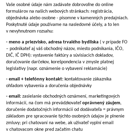
Vaše osobné údaje nám zadávate dobrovoľne do online
formulárov na našich webových stránkach: registrácia,
objednávka alebo osobne - písomne v kamenných predajniach.
Poskytnuté údaje používame na nasledovné účely, a to len
v nevyhnutnom rozsahu:
- meno a priezvisko, adresa trvalého bydliska
( v prípade FO
– podnikateľ aj váš obchodný názov, miesto podnikania, IČO,
DIČ, IČ DPH): vystavenie faktúry a súvisiacich dokladov,
doručovanie darčekov, korešpondencia v zmysle platnej
legislatívy (napr. oznámenie o vybavení reklamácie)
- email + telefónny kontakt:
kontaktovanie zákazníka
ohľadom vybavenia a doručenia objednávky
- email:
zasielanie obchodných oznámení, marketingových
informácií, na čom má prevádzkovateľ
oprávnený záujem
,
doručenie dodatočných informácií od dodávateľa = právnym
základom pre spracovanie týchto osobných údajov je plnenie
zmluvy; pri chatovaní na webe, ak užívateľ vyplní email
v chatovacom okne pred začatím chatu