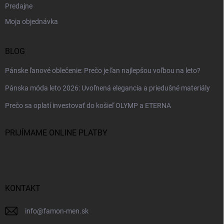
Predajne
Moja objednávka
BLOG
Pánske ľanové oblečenie: Prečo je ľan najlepšou voľbou na leto?
Pánska móda leto 2026: Uvoľnená elegancia a priedušné materiály
Prečo sa oplatí investovať do košieľ OLYMP a ETERNA
PRIJÍMAME ONLINE PLATBY
KONTAKT
info
@
famon-men.sk