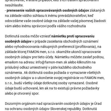
nesúhlasíte.
-
prenesenie vašich spracovávaných osobných údajov
získaných
na základe vášho súhlasu k inému prevádzkovateľovi, keď
odovzdáme vaše osobné údaje na základe vašej písomnej žiadosti
vám alebo inému správcovi podľa vášho rozhodnutia
Dotknutá osoba môže vzniesť
námietku proti spracovaniu
osobných údajov
v prípade zasielania obchodných oznámení
alebo vyhodnocovania nákupných preferencií (profilovania), na
základe ktorej FAMON men, s.r.o. okamžite ukončí spracovanie
osobných údajov pre tieto účely. Námietku môžete zaslať poštou,
emailom na adresu: info@famon-men.sk alebo kliknutím na
príslušný odkaz umiestnený v päte každého obchodného
oznámenia. Ak dotknutá osoba požiada o vymazanie všetkých
osobných údajov a o ukončenie svojej registrácie vo FAMON men,
s.r.o., budú všetky údaje dotknutej osoby vymazané. Osobné
údaje budú uchované, len ak na to existujú právne požiadavky
alebo je otvorený spor.
Dozorným orgánom nad spracúvaním osobných údajov je Úrad
na ochranu osobných údajov Slovenskej republiky. Dotknutá