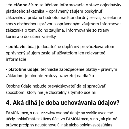
- telefónne číslo:
za účelom informovania o stave objednávky
platiaceho zákazníka – oprávnený záujem poskytnúť
zákazníkovi pridanú hodnotu, nadštandardný servis, zasielanie
sms s obchodnou správou s oprávneným záujmom informovať
zákazníka o tom, čo ho zaujíma, informovanie zo strany
kuriéra o doručení zásielky
- pohlavie:
údaj je dodatočne dopĺňaný prevádzkovateľom –
oprávnený záujem zasielať užívateľom len relevantné
informácie
- platobné údaje:
technické zabezpečenie platby - právnym
základom je plnenie zmluvy uzavretej na diaľku
Osobné údaje nebude prevádzkovateľ ďalej spracúvať
spôsobom, ktorý nie je zlučiteľný s týmito účelmi.
4. Aká dlhá je doba uchovávania údajov?
FAMON men, s.r.o.
osobné údaje na vyššie uvedené
uchováva
účely, pokiaľ máte aktívny účet vo FAMON men, s.r.o., ak platné
právne predpisy neustanovujú inak alebo pokým svoj súhlas