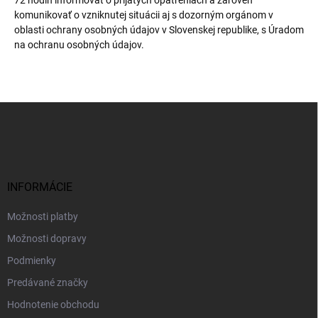
komunikovať o vzniknutej situácii aj s dozorným orgánom v
oblasti ochrany osobných údajov v Slovenskej republike, s Úradom
na ochranu osobných údajov.
Z
á
p
ä
t
i
INFORMÁCIE
e
Možnosti platby
Možnosti dopravy
Podmienky
Predávané značky
Hodnotenie obchodu