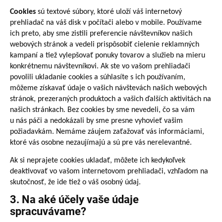
Cookies
sú textové súbory, ktoré uloží váš internetový
prehliadač na váš disk v počítači alebo v mobile. Používame
ich preto, aby sme zistili preferencie návštevníkov našich
webových stránok a vedeli prispôsobiť cielenie reklamných
kampaní a tiež vylepšovať ponuky tovarov a služieb na mieru
konkrétnemu návštevníkovi. Ak ste vo vašom prehliadači
povolili ukladanie cookies a súhlasíte s ich používaním,
môžeme získavať údaje o vašich návštevách našich webových
stránok, prezeraných produktoch a vašich ďalších aktivitách na
našich stránkach. Bez cookies by sme nevedeli, čo sa vám
u nás páči a nedokázali by sme presne vyhovieť vašim
požiadavkám. Nemáme záujem zaťažovať vás informáciami,
ktoré vás osobne nezaujímajú a sú pre vás nerelevantné.
Ak si neprajete cookies ukladať, môžete ich kedykoľvek
deaktivovať vo vašom internetovom prehliadači, vzhľadom na
skutočnosť, že ide tiež o váš osobný údaj.
3. Na aké účely vaše údaje
spracuvávame?