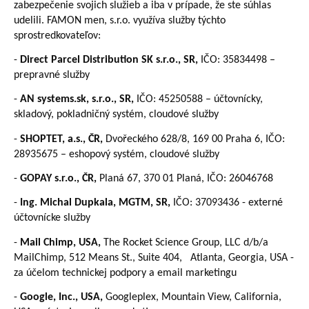
zabezpečenie svojich služieb a iba v prípade, že ste súhlas
udelili. FAMON men, s.r.o. využíva služby týchto
sprostredkovateľov:
-
Direct Parcel Distribution SK s.r.o., SR,
IČO: 35834498 –
prepravné služby
-
AN systems.sk, s.r.o., SR,
IČO: 45250588 – účtovnícky,
skladový, pokladničný systém, cloudové služby
-
SHOPTET, a.s., ČR,
Dvořeckého 628/8, 169 00 Praha 6, IČO:
28935675 – eshopový systém, cloudové služby
-
GOPAY s.r.o., ČR,
Planá 67, 370 01 Planá, IČO: 26046768
-
Ing. Michal Dupkala, MGTM, SR,
IČO: 37093436 - externé
účtovnícke služby
-
Mail Chimp, USA,
The Rocket Science Group, LLC d/b/a
MailChimp, 512 Means St., Suite 404, Atlanta, Georgia, USA -
za účelom technickej podpory a email marketingu
-
Google, Inc., USA,
Googleplex, Mountain View, California,