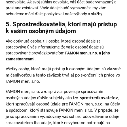
neodvoláte. Ak svoj súhlas odvoláte, váš účet bude vymazaný a
prestane existovať. Vaše údaje budú vymazané a my vám
nebudeme môcť ďalej poskytovať naše výhody a služby.
5. Sprostredkovatelia, ktorí majú prístup
k vašim osobným údajom
Ako dotknutá osoba, t.j. osoba, ktorej osobné údaje sa
spracovávajú vás informujeme, že vaše osobné údaje sú
spracovávané prevádzkovateľom
FAMON men, s.r.o. a jeho
zamestnancami.
Všetky osoby, ktoré majú prístup k osobným údajom sú viazané
mlčanlivosťou a tento záväzok trvá aj po skončení ich práce vo
FAMON men, s.r.o.
FAMON men, s.r.o. ako správca poveruje spracúvaním
osobných údajov ďalšie subjekty ako tzv.
sprostredkovateľov,
ktorí spracúvajú osobné údaje pre FAMON men, s.r.o. na účely
a spôsobom, ktorý stanovuje FAMON men, s.r.o. V prípade, že
je so spracovaním vyžadovaný váš súhlas, odovzdávame údaje
spracovateľom iba údaje, ktoré nevyhnutne potrebujú na