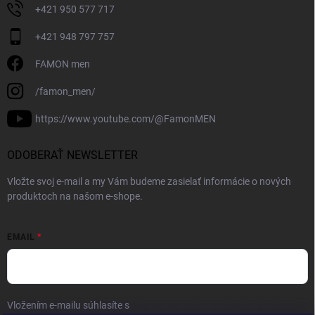
+421 950 577 717
+421 948 797 757
FAMON men
/famon_men/
https://www.youtube.com/@FamonMEN
ODOBERAŤ NEWSLETTER
Vložte svoj e-mail a my Vám budeme zasielať informácie o nových
produktoch na našom e-shope.
EMAIL
Vložením e-mailu súhlasíte s
podmienkami ochrany osobných údajov