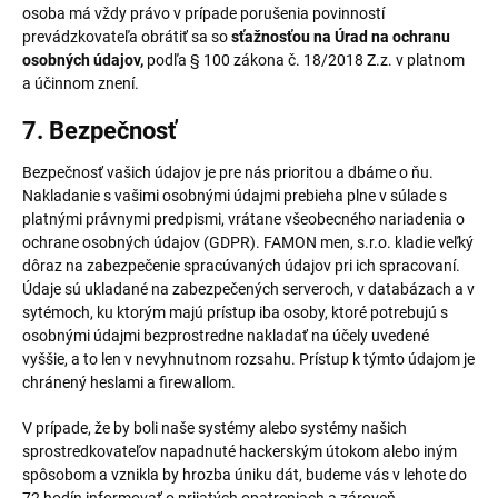
osoba má vždy právo v prípade porušenia povinností
prevádzkovateľa obrátiť sa so
sťažnosťou na Úrad na ochranu
osobných údajov,
podľa § 100 zákona č. 18/2018 Z.z. v platnom
a účinnom znení.
7. Bezpečnosť
Bezpečnosť vašich údajov je pre nás prioritou a dbáme o ňu.
Nakladanie s vašimi osobnými údajmi prebieha plne v súlade s
platnými právnymi predpismi, vrátane všeobecného nariadenia o
ochrane osobných údajov (GDPR). FAMON men, s.r.o. kladie veľký
dôraz na zabezpečenie spracúvaných údajov pri ich spracovaní.
Údaje sú ukladané na zabezpečených serveroch, v databázach a v
sytémoch, ku ktorým majú prístup iba osoby, ktoré potrebujú s
osobnými údajmi bezprostredne nakladať na účely uvedené
vyššie, a to len v nevyhnutnom rozsahu. Prístup k týmto údajom je
chránený heslami a firewallom.
V prípade, že by boli naše systémy alebo systémy našich
sprostredkovateľov napadnuté hackerským útokom alebo iným
spôsobom a vznikla by hrozba úniku dát, budeme vás v lehote do
72 hodín informovať o prijatých opatreniach a zároveň