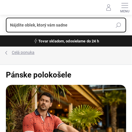
Prejsť
na
obsah
Tovar skladom, odosielame do 24 h
Celá ponuka
Pánske polokošele