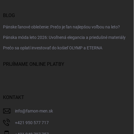
BLOG
Pánske ľanové oblečenie: Prečo je ľan najlepšou voľbou na leto?
Pánska móda leto 2026: Uvoľnená elegancia a priedušné materiály
Prečo sa oplatí investovať do košieľ OLYMP a ETERNA
PRIJÍMAME ONLINE PLATBY
KONTAKT
info
@
famon-men.sk
+421 950 577 717