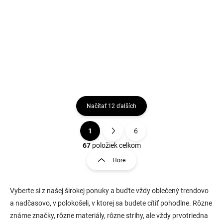
lyocellom OLYMP
€79,95
€79,95
Detail
Detail
Načítať 12 ďalších
1
6
O
S
v
t
67
položiek celkom
l
r
Hore
á
á
d
n
a
k
c
Vyberte si z našej širokej ponuky a buďte vždy oblečený trendovo
o
i
a nadčasovo, v polokošeli, v ktorej sa budete cítiť pohodlne. Rôzne
e
v
známe značky, rôzne materiály, rôzne strihy, ale vždy prvotriedna
p