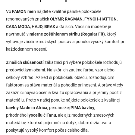
Vo
FAMON men
nájdete kvalitné pánske polokošele
renomovaných značiek
OLYMP, RAGMAN, FYNCH-HATTON,
CASA MODA, HAJO, BRAX
a ďalších. Väčšina modelov je
navrhnutá v
mierne zoštíhlenom strihu (Regular Fit)
, ktorý
vyhovuje väčšine mužských postáv a ponúka vysoký komfort pri
každodennom nosení.
Z našich skúseností
zákazníci pri výbere polokošele rozhodujú
predovšetkým očami. Najskôr ich zaujme farba, vzor alebo
celkový vzhľad. Až keď si polokošeľu oblečú, rozhodujúcim
faktorom sa stáva materiál a pohodlie pri nosení. A práve vtedy
zákazníci najviac ocenia kvalitu spracovania a príjemný pocit z
materiálu. Preto v našej ponuke nájdete polokošele z kvalitnej
bavlny Made in Africa
, peruánskej
PIMA bavlny
,
prírodného
lyocellu
či
ľanu,
ale aj z moderných zmesových
materiálov, ktoré sú príjemné na dotyk, dobre držia tvar a
poskytujú vysoký komfort počas celého dňa.