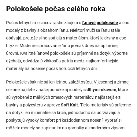
Polokošele počas celého roka
Počas letných mesiacov rastie záujem o
ľanové polokošele
alebo
modely z bavlny s obsahom ľanu. Niektorí muži sa ľanu stále
obávajú, pretože si ho spájajú s materiálom, ktorý je drsný alebo
hryzie. Moderné spracovanie ľanu je však dnes na úplne inej
úrovni. Kvalitné ľanové polokošele sú príjemné na dotyk, výborne
dýchajú, odvádzajú vlhkosť a patria medzi najkomfortnejšie
materiály na nosenie počas horúcich letných dní.
Polokošele však nie sú len letnou záležitosťou. V jesennej a zimnej
sezóne nájdete v našej ponuke aj modely
s dlhým rukávom
, ktoré
sú vyrobené z mäkkých zmesových materiálov, najčastejšie z
bavlny a polyesteru v úprave
Soft Knit
. Tieto materiály sú príjemné
na dotyk, len minimálne sa krčia, jednoducho sa udržiavajú a
poskytujú vysoký komfort pri každodennom nosení. Vybrať si
môžete modely so zapínaním na gombíky aj moderným zipsom.