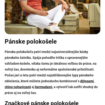
Pánske polokošele
Pánska polokošeľa patrí medzi najuniverzálnejšie kúsky
pánskeho šatníka. Spája pohodlie trička s upravenejším
vzhľadom košele, vďaka čomu je ideálnou voľbou do práce, na
voľný čas, dovolenku aj neformálne spoločenské príležitosti.
Počas jari a leta patrí medzi najobľúbenejšie typy pánskeho
oblečenia, ktoré môžete jednoducho kombinovať s
džínsami
,
chino nohavicami
aj
bermudami
, a vytvoriť tak outfit vhodný do
práce aj na voľný čas.
Značkové pánske polokošele