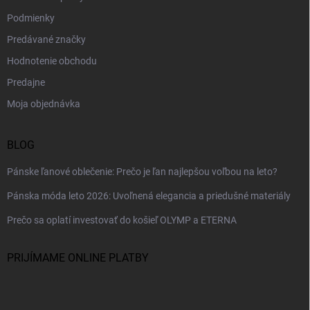
ý
p
Podmienky
i
Predávané značky
s
u
Hodnotenie obchodu
Predajne
Moja objednávka
BLOG
Pánske ľanové oblečenie: Prečo je ľan najlepšou voľbou na leto?
Pánska móda leto 2026: Uvoľnená elegancia a priedušné materiály
Prečo sa oplatí investovať do košieľ OLYMP a ETERNA
PRIJÍMAME ONLINE PLATBY