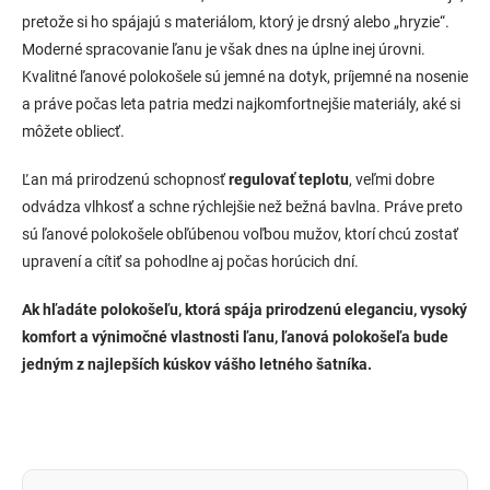
pretože si ho spájajú s materiálom, ktorý je drsný alebo „hryzie“.
Moderné spracovanie ľanu je však dnes na úplne inej úrovni.
Kvalitné ľanové polokošele sú jemné na dotyk, príjemné na nosenie
a práve počas leta patria medzi najkomfortnejšie materiály, aké si
môžete obliecť.
Ľan má prirodzenú schopnosť
regulovať teplotu
, veľmi dobre
odvádza vlhkosť a schne rýchlejšie než bežná bavlna. Práve preto
sú ľanové polokošele obľúbenou voľbou mužov, ktorí chcú zostať
upravení a cítiť sa pohodlne aj počas horúcich dní.
Ak hľadáte polokošeľu, ktorá spája prirodzenú eleganciu, vysoký
komfort a výnimočné vlastnosti ľanu, ľanová polokošeľa bude
jedným z najlepších kúskov vášho letného šatníka.