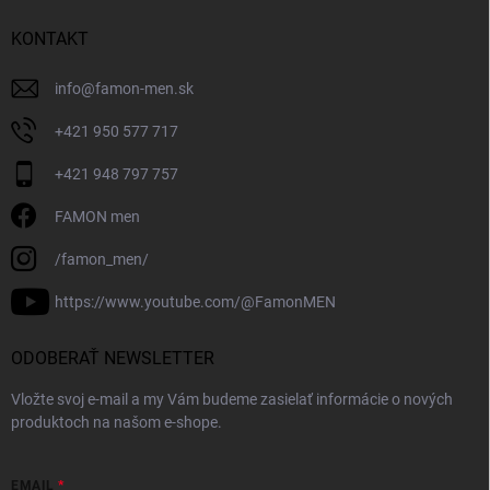
KONTAKT
info
@
famon-men.sk
+421 950 577 717
+421 948 797 757
FAMON men
/famon_men/
https://www.youtube.com/@FamonMEN
ODOBERAŤ NEWSLETTER
Vložte svoj e-mail a my Vám budeme zasielať informácie o nových
produktoch na našom e-shope.
EMAIL