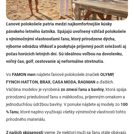
Ľanové polokošele patria medzi najkomfortnejšie kúsky
pánskeho letného šatníka. Spájajú uvoľnený vzhľad polokošele
s výnimočnými vlastnosťami ľanu, ktorý prirodzene dýcha,
výborne odvádza vlhkosť a poskytuje príjemný pocit sviežosti aj
počas horúcich letných dní. Sú ideálnou voľbou na dovolenku,
voľný čas, golf, cestovanie aj neformálne stretnutia.
Vo
FAMON men
nájdete ľanové polokošele značiek
OLYMP,
FYNCH-HATTON, BRAX, CASA MODA, RAGMAN
a ďalších.
Väčšina modelov je vyrobená
zo zmesi ľanu a bavlny
, ktorá spája
prirodzenú priedušnosť ľanu s mäkkosťou, príjemným omakom a
jednoduchšou údržbou bavlny. V ponuke nájdete aj modely zo
100
% ľanu
, ktoré naplno využívajú všetky výnimočné vlastnosti tohto
prírodného materiálu.
Z našich skúseností
vieme, že niektorí muži sa ľanu stále obávajú,