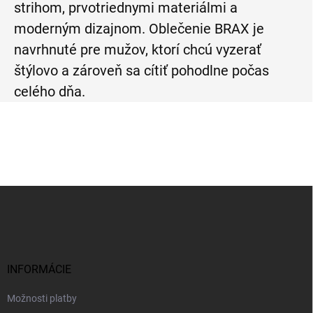
strihom, prvotriednymi materiálmi a
moderným dizajnom. Oblečenie BRAX je
navrhnuté pre mužov, ktorí chcú vyzerať
štýlovo a zároveň sa cítiť pohodlne počas
celého dňa.
Z
á
p
ä
t
i
INFORMÁCIE
e
Možnosti platby