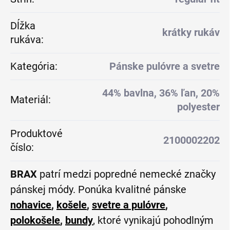
Dĺžka
krátky rukáv
rukáva
:
Kategória
:
Pánske pulóvre a svetre
44% bavlna, 36% ľan, 20%
Materiál
:
polyester
Produktové
2100002202
číslo
:
BRAX
patrí medzi popredné nemecké značky
pánskej módy. Ponúka kvalitné pánske
nohavice
,
košele
,
svetre a pulóvre
,
polokošele
,
bundy
, ktoré vynikajú pohodlným