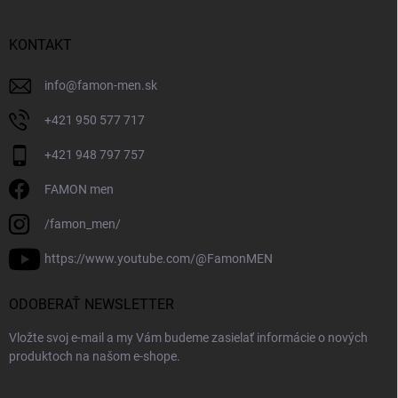
KONTAKT
info
@
famon-men.sk
+421 950 577 717
+421 948 797 757
FAMON men
/famon_men/
https://www.youtube.com/@FamonMEN
ODOBERAŤ NEWSLETTER
Vložte svoj e-mail a my Vám budeme zasielať informácie o nových
produktoch na našom e-shope.