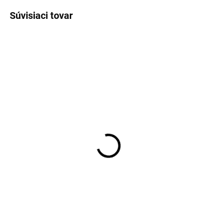
Súvisiaci tovar
VÝPREDAJ
NOVINKA
SKLADOM
SKLADOM
Pánske svetlomodré
Pánske béžové chino
džínsové kraťasy
nohavice Ultra Flex
HATTRIC
HATTRIC
€53,16
€99,99
Detail
Detail