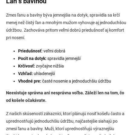
Ľan s bavlnou
Zmes ľanu a bavlny býva jemnejšia na dotyk, spravidla sa krčí
menej než čistý ľan a mnohým mužom vyhovuje aj jednoduchšou
údržbou. Zachováva pritom veľmi dobrú priedušnosť aj komfort
pri nosení.
Priedušnosť:
veľmi dobrá
Pocit na dotyk:
spravidla jemnejší
Krčivosť:
zvyčajne nižšia
Vzhľad:
uhladenejší
Vhodné pre:
časté nosenie a jednoduchšiu údržbu
Neexistuje správna ani nesprávna voľba. Záleží len na tom, čo
od košele očakávate.
Z našich skúseností zákazníci, ktorí plánujú nosiť košeľu často a
uprednostňujú jednoduchšiu údržbu, najčastejšie siahajú po
zmesi ľanu a bavlny. Muži, ktorí uprednostňujú výraznejšiu