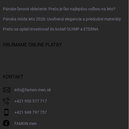
Pánske ľanové oblečenie: Prečo je ľan najlepšou voľbou na leto?
Pánska móda leto 2026: Uvoľnená elegancia a priedušné materiály
Prečo sa oplatí investovať do košieľ OLYMP a ETERNA
PRIJÍMAME ONLINE PLATBY
KONTAKT
info
@
famon-men.sk
+421 950 577 717
+421 948 797 757
FAMON men