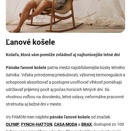
Ľanové košele
Košeľa, ktorá vám pomôže zvládnuť aj najhorúcejšie letné dni
Pánske ľanové košele
patria medzi najobľúbenejšie kúsky letného
šatníka. Vďaka prirodzenej priedušnosti, výbornej termoregulácii a
schopnosti absorbovať a postupne uvoľňovať vlhkosť pomáhajú
udržiavať príjemný pocit aj počas horúcich letných dní. Sú
vhodnou voľbou na dovolenku, letné oslavy, neformálne pracovné
stretnutia aj bežné dni v meste.
Vo FAMON men nájdete
pánske ľanové košele
od značiek
OLYMP
,
FYNCH-HATTON
,
CASA MODA
a
BRAX
, dostupné zo 100