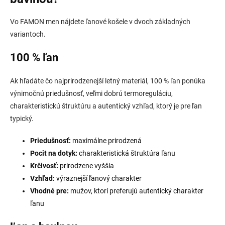
Vo FAMON men nájdete ľanové košele v dvoch základných
variantoch.
100 % ľan
Ak hľadáte čo najprirodzenejší letný materiál, 100 % ľan ponúka
výnimočnú priedušnosť, veľmi dobrú termoreguláciu,
charakteristickú štruktúru a autentický vzhľad, ktorý je pre ľan
typický.
Priedušnosť:
maximálne prirodzená
Pocit na dotyk:
charakteristická štruktúra ľanu
Krčivosť:
prirodzene vyššia
Vzhľad:
výraznejší ľanový charakter
Vhodné pre:
mužov, ktorí preferujú autentický charakter
ľanu