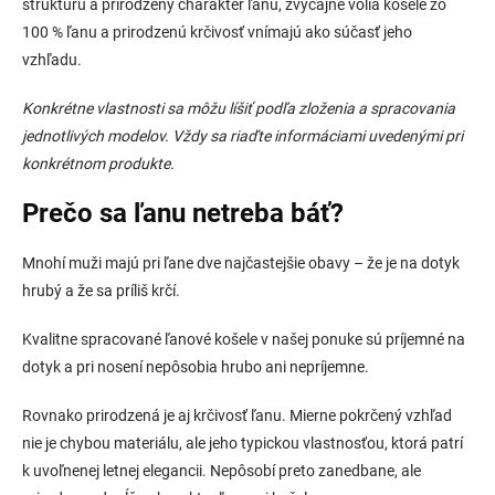
štruktúru a prirodzený charakter ľanu, zvyčajne volia košele zo
100 % ľanu a prirodzenú krčivosť vnímajú ako súčasť jeho
vzhľadu.
Konkrétne vlastnosti sa môžu líšiť podľa zloženia a spracovania
jednotlivých modelov. Vždy sa riaďte informáciami uvedenými pri
konkrétnom produkte.
Prečo sa ľanu netreba báť?
Mnohí muži majú pri ľane dve najčastejšie obavy – že je na dotyk
hrubý a že sa príliš krčí.
Kvalitne spracované ľanové košele v našej ponuke sú príjemné na
dotyk a pri nosení nepôsobia hrubo ani nepríjemne.
Rovnako prirodzená je aj krčivosť ľanu. Mierne pokrčený vzhľad
nie je chybou materiálu, ale jeho typickou vlastnosťou, ktorá patrí
k uvoľnenej letnej elegancii. Nepôsobí preto zanedbane, ale