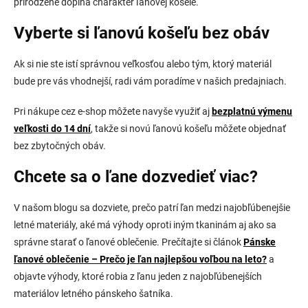
prirodzene dopĺňa charakter ľanovej košele.
Vyberte si ľanovú košeľu bez obáv
Ak si nie ste istí správnou veľkosťou alebo tým, ktorý materiál
bude pre vás vhodnejší, radi vám poradíme v našich predajniach.
Pri nákupe cez e-shop môžete navyše využiť aj
bezplatnú výmenu
veľkosti do 14 dní
, takže si novú ľanovú košeľu môžete objednať
bez zbytočných obáv.
Chcete sa o ľane dozvedieť viac?
V našom blogu sa dozviete, prečo patrí ľan medzi najobľúbenejšie
letné materiály, aké má výhody oproti iným tkaninám aj ako sa
správne starať o ľanové oblečenie. Prečítajte si článok
Pánske
ľanové oblečenie – Prečo je ľan najlepšou voľbou na leto?
a
objavte výhody, ktoré robia z ľanu jeden z najobľúbenejších
materiálov letného pánskeho šatníka.