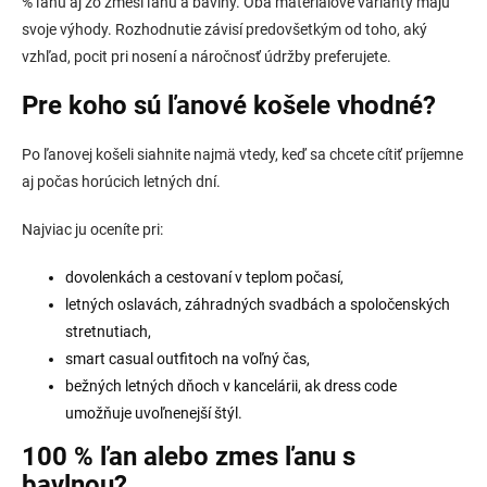
% ľanu aj zo zmesí ľanu a bavlny. Oba materiálové varianty majú
svoje výhody. Rozhodnutie závisí predovšetkým od toho, aký
vzhľad, pocit pri nosení a náročnosť údržby preferujete.
Pre koho sú ľanové košele vhodné?
Po ľanovej košeli siahnite najmä vtedy, keď sa chcete cítiť príjemne
aj počas horúcich letných dní.
Najviac ju oceníte pri:
dovolenkách a cestovaní v teplom počasí,
letných oslavách, záhradných svadbách a spoločenských
stretnutiach,
smart casual outfitoch na voľný čas,
bežných letných dňoch v kancelárii, ak dress code
umožňuje uvoľnenejší štýl.
100 % ľan alebo zmes ľanu s
bavlnou?