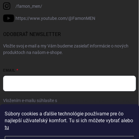
/famon_men/
https://www.youtube.com/@FamonMEN
ODOBERAŤ NEWSLETTER
Vložte svoj e-mail a my Vám budeme zasielať informácie o nových
produktoch na našom e-shope.
EMAIL
Vložením e-mailu súhlasíte s
podmienkami ochrany osobných údajov
Prihlásiť sa
Súbory cookies a ďalšie technológie používame pre čo
najlepší užívateľský komfort. Tu si ich môžete vybrať alebo
tu