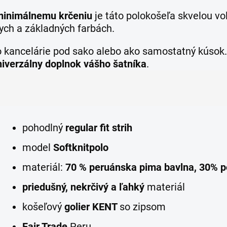
minimálnemu krčeniu
je táto polokošeľa skvelou v
ych a základných farbách.
 kancelárie pod sako alebo ako samostatný kúsok.
niverzálny doplnok vášho šatníka
.
pohodlný
regular fit strih
model
Softknit
polo
materiál:
70 % peruánska pima bavlna, 30% p
priedušný, nekrčivý a ľahký
materiál
košeľový
golier KENT
so zipsom
Fair Trade
Peru