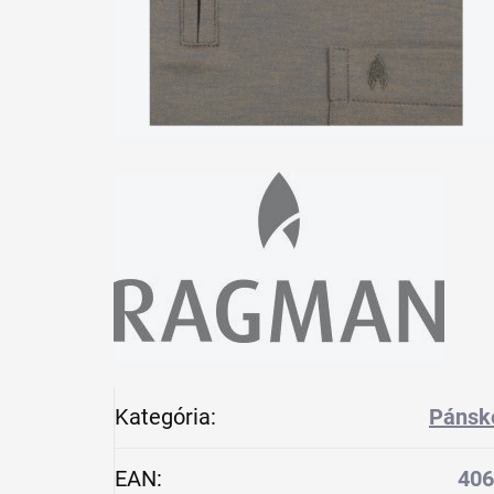
Kategória
:
Pánsk
EAN
:
406