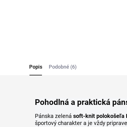
€59,95
€4
Detail
Popis
Podobné (6)
Pohodlná a praktická p
Pánska zelená
soft-knit polokoše
športový charakter a je vždy priprav