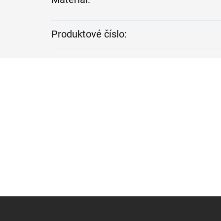
Produktové číslo
:
Z
á