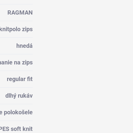
RAGMAN
knitpolo zips
hnedá
anie na zips
regular fit
dlhý rukáv
e polokošele
ES soft knit