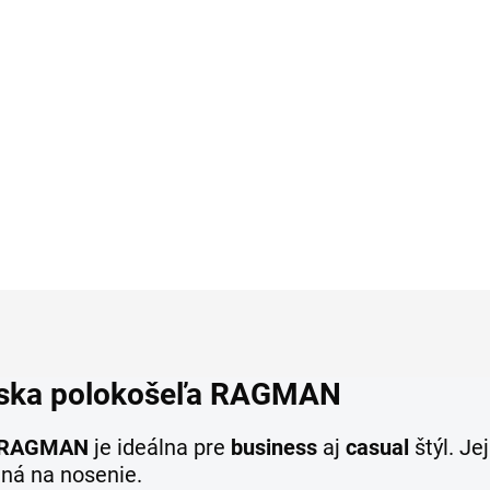
ľanom HATTRIC
1,96
€55,99
Detail
Detai
ánska polokošeľa RAGMAN
ľa RAGMAN
je ideálna pre
business
aj
casual
štýl. Je
ená na nosenie.