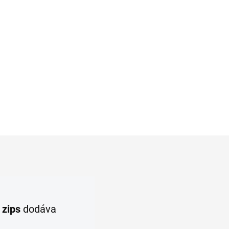
COMFORT relax fit
€39,95
l
Detail
j
zips
dodáva