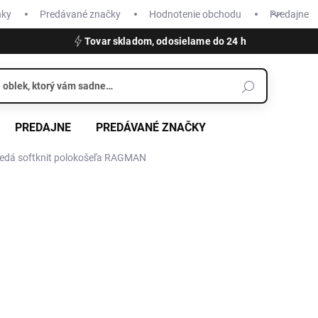
nky
Predávané značky
Hodnotenie obchodu
Predajne
Tovar skladom, odosielame do 24 h
PREDAJNE
PREDÁVANÉ ZNAČKY
edá softknit polokošeľa RAGMAN
€59,95
Jednotková
SKLADOM
cena:
VEĽKOSŤ