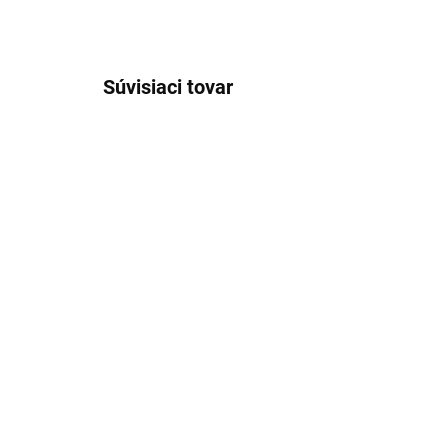
Súvisiaci tovar
SKLADOM
Pánska zelená soft-knit
Pá
polokošeľa RAGMAN
pa