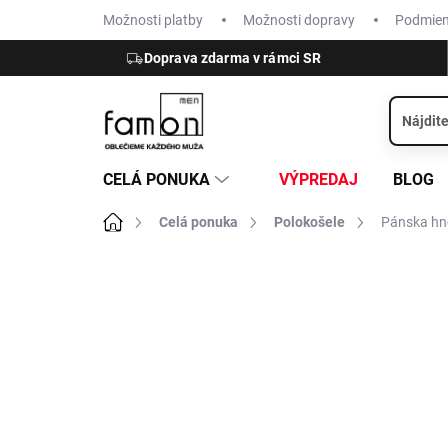
Prejsť
Možnosti platby
Možnosti dopravy
Podmie
na
obsah
Doprava zdarma v rámci SR
CELÁ PONUKA
VÝPREDAJ
BLOG
Domov
Celá ponuka
Polokošele
Pánska hn
ZNAČKA:
RAGMAN