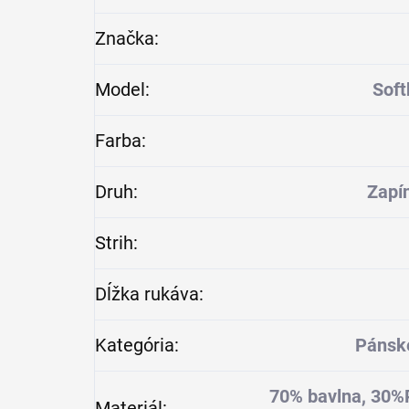
Značka
:
Model
:
Soft
Farba
:
Druh
:
Zapín
Strih
:
Dĺžka rukáva
:
Kategória
:
Pánsk
70% bavlna, 30%P
Materiál
: