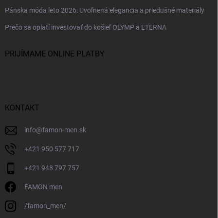
Pánska móda leto 2026: Uvoľnená elegancia a priedušné materiály
Prečo sa oplatí investovať do košieľ OLYMP a ETERNA
PRIJÍMAME ONLINE PLATBY
KONTAKT
info
@
famon-men.sk
+421 950 577 717
+421 948 797 757
FAMON men
/famon_men/