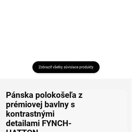
€55,96
€55,97
Detail
Detail
Zobraziť všetky súvisiace produkty
Pánska polokošeľa z
prémiovej bavlny s
kontrastnými
detailami FYNCH-