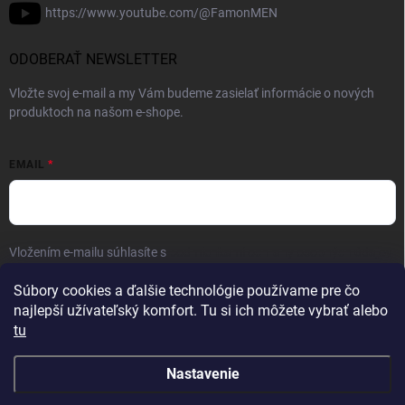
https://www.youtube.com/@FamonMEN
ODOBERAŤ NEWSLETTER
Vložte svoj e-mail a my Vám budeme zasielať informácie o nových
produktoch na našom e-shope.
EMAIL
Vložením e-mailu súhlasíte s
podmienkami ochrany osobných údajov
Prihlásiť sa
Súbory cookies a ďalšie technológie používame pre čo
najlepší užívateľský komfort. Tu si ich môžete vybrať alebo
tu
Nastavenie