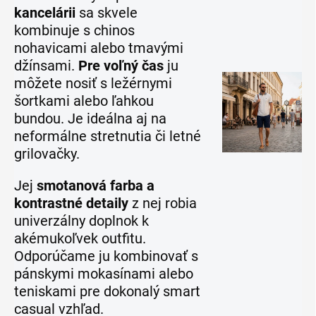
kancelárii
sa skvele
kombinuje s chinos
nohavicami alebo tmavými
džínsami.
Pre voľný čas
ju
môžete nosiť s ležérnymi
šortkami alebo ľahkou
bundou. Je ideálna aj na
neformálne stretnutia či letné
grilovačky.
Jej
smotanová farba a
kontrastné detaily
z nej robia
univerzálny doplnok k
akémukoľvek outfitu.
Odporúčame ju kombinovať s
pánskymi mokasínami alebo
teniskami pre dokonalý smart
casual vzhľad.