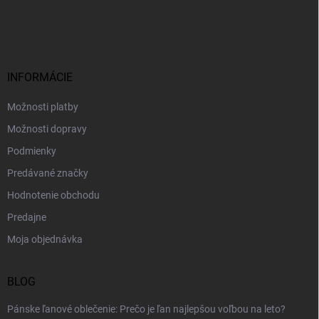
á
p
ä
t
i
INFORMÁCIE
e
Možnosti platby
Možnosti dopravy
Podmienky
Predávané značky
Hodnotenie obchodu
Predajne
Moja objednávka
BLOG
Pánske ľanové oblečenie: Prečo je ľan najlepšou voľbou na leto?