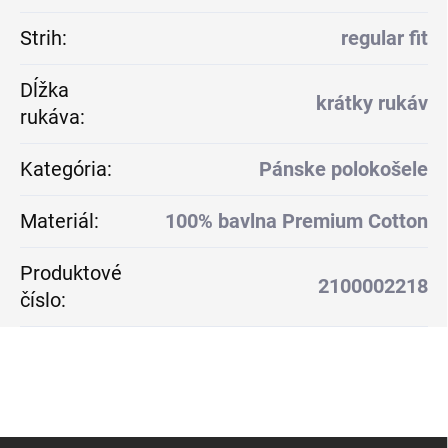
Strih
:
regular fit
Dĺžka
krátky rukáv
rukáva
:
Kategória
:
Pánske polokošele
Materiál
:
100% bavlna Premium Cotton
Produktové
2100002218
číslo
:
Z