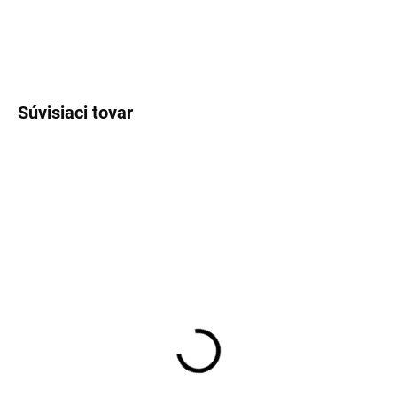
DETAILNÉ INFORMÁCIE
OPÝTAŤ SA
STRÁŽIŤ
Súvisiaci tovar
VÝPREDAJ
VÝPREDAJ
ĽAN
ĽAN
SKLADOM
SKLADOM
Pánske modré ľanové
Pánske béžovohnedé
bermudy S4
ľanové nohavice s
bavlnou RED POINT