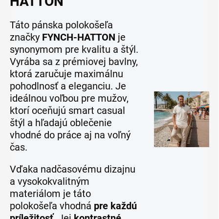
HATTON
Táto pánska polokošeľa
značky
FYNCH-HATTON
je
synonymom pre kvalitu a štýl.
Vyrába sa z prémiovej bavlny,
ktorá zaručuje maximálnu
pohodlnosť a eleganciu. Je
ideálnou voľbou pre mužov,
ktorí oceňujú smart casual
štýl a hľadajú oblečenie
vhodné do práce aj na voľný
čas.
Vďaka nadčasovému dizajnu
a vysokokvalitným
materiálom je táto
polokošeľa vhodná
pre každú
príležitosť
. Jej
kontrastné