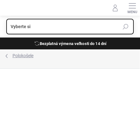
Prejsť
na
obsah
Bezplatná výmena veľkosti do 14 dní
Polokošele
ZNAČKA:
FYNCH-HATTON
NOVINKA