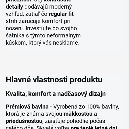
detaily
dodávajú moderný
vzhľad, zatiaľ čo
regular fit
strih zaručuje komfort pri
nosení. Investujte do svojho
šatníka s týmto neformálnym
kúskom, ktorý vás nesklame.
Hlavné vlastnosti produktu
Kvalita, komfort a nadčasový dizajn
Prémiová bavlna
- Vyrobená zo 100% bavlny,
ktorá je známa svojou
mäkkosťou a
priedušnosťou
, zaisťuje pohodlie počas
celého dňa. Skvelá voľba
pre teplé letné dni
.