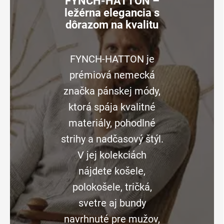
FYNCH-HATTON –
ležérna elegancia s
dôrazom na kvalitu
FYNCH-HATTON je
prémiová nemecká
značka pánskej módy,
ktorá spája kvalitné
materiály, pohodlné
strihy a nadčasový štýl.
V jej kolekciách
nájdete košele,
polokošele, tričká,
svetre aj bundy
navrhnuté pre mužov,