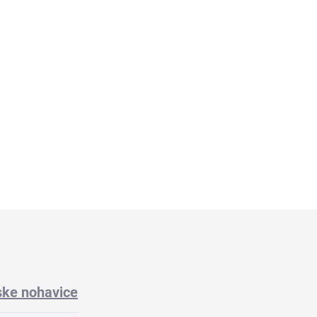
YMP body fit
flex jersey košeľa OL
body fit predĺžený ruk
9,95
€79,95
Detail
Detai
ke nohavice