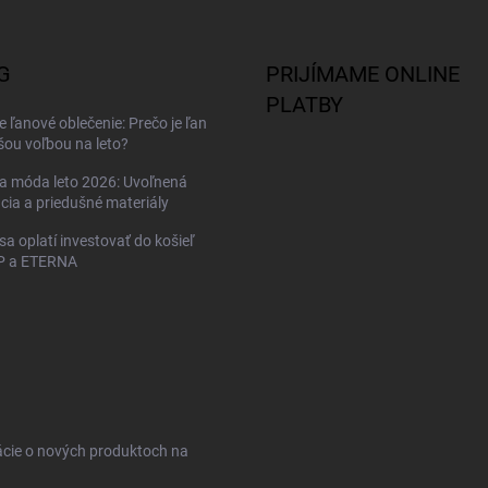
G
PRIJÍMAME ONLINE
PLATBY
 ľanové oblečenie: Prečo je ľan
šou voľbou na leto?
a móda leto 2026: Uvoľnená
cia a priedušné materiály
sa oplatí investovať do košieľ
 a ETERNA
ácie o nových produktoch na