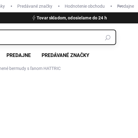
nky
Predávané značky
Hodnotenie obchodu
Predajne
Tovar skladom, odosielame do 24 h
PREDAJNE
PREDÁVANÉ ZNAČKY
nené bermudy s ľanom HATTRIC
€75,95
€53,16
Jednotková
SKLADOM
cena:
VEĽKOSŤ