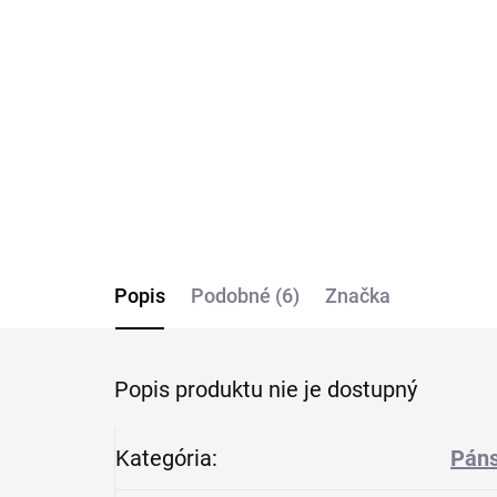
spoločenská košeľa
OL
Soirée OLYMP body fit
€2
€69,95
Detail
Popis
Podobné (6)
Značka
Popis produktu nie je dostupný
Kategória
:
Páns