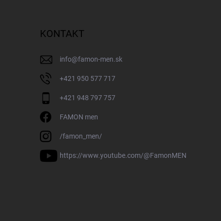
KONTAKT
info
@
famon-men.sk
+421 950 577 717
+421 948 797 757
FAMON men
/famon_men/
https://www.youtube.com/@FamonMEN