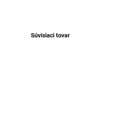
Súvisiaci tovar
VÝPRE
SKLADOM
Pánska smotanová
Pá