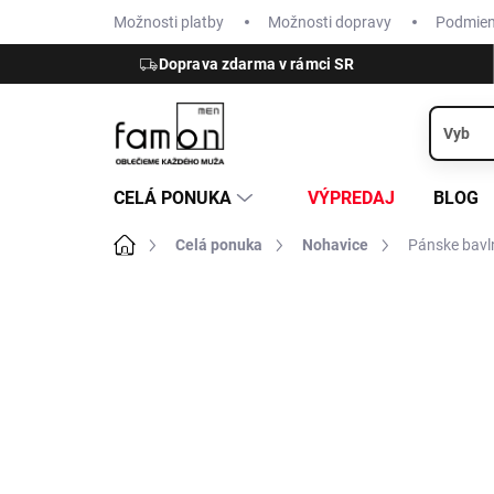
Prejsť
Možnosti platby
Možnosti dopravy
Podmie
na
obsah
Doprava zdarma v rámci SR
CELÁ PONUKA
VÝPREDAJ
BLOG
Domov
Celá ponuka
Nohavice
Pánske bavl
ZNAČKA:
HATTRIC
VÝPREDAJ
ĽAN