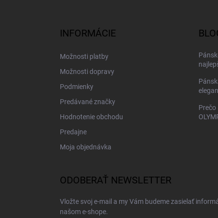
á
p
ä
INFORMÁCIE
BLO
t
i
Pánske
Možnosti platby
e
najlep
Možnosti dopravy
Pánsk
Podmienky
elegan
Predávané značky
Prečo 
Hodnotenie obchodu
OLYMP
Predajne
Moja objednávka
ODOBERAŤ NEWSLETTER
Vložte svoj e-mail a my Vám budeme zasielať inform
našom e-shope.