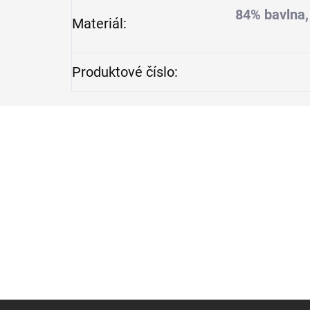
84% bavlna,
Materiál
:
Produktové číslo
:
Z