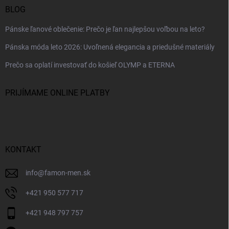
BLOG
Pánske ľanové oblečenie: Prečo je ľan najlepšou voľbou na leto?
Pánska móda leto 2026: Uvoľnená elegancia a priedušné materiály
Prečo sa oplatí investovať do košieľ OLYMP a ETERNA
PRIJÍMAME ONLINE PLATBY
KONTAKT
info
@
famon-men.sk
+421 950 577 717
+421 948 797 757