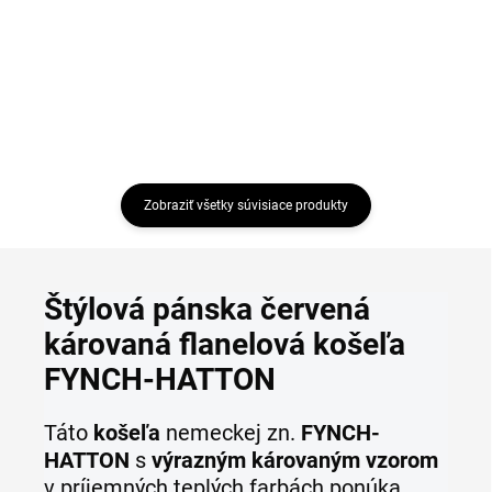
Detail
Detail
Zobraziť všetky súvisiace produkty
Štýlová pánska červená
károvaná flanelová košeľa
FYNCH-HATTON
Táto
košeľa
nemeckej zn.
FYNCH-
HATTON
s
výrazným károvaným vzorom
v príjemných teplých farbách ponúka