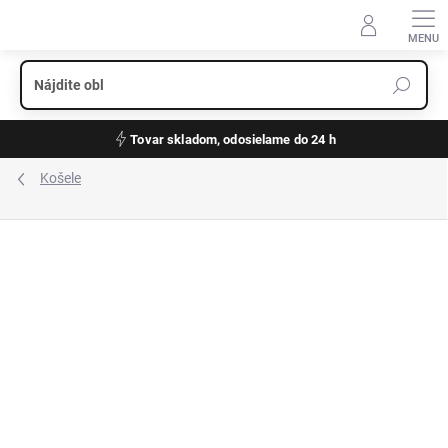
Prejsť
na
obsah
Tovar skladom, odosielame do 24 h
Košele
ZNAČKA:
FYNCH-HATTON
VÝPREDAJ