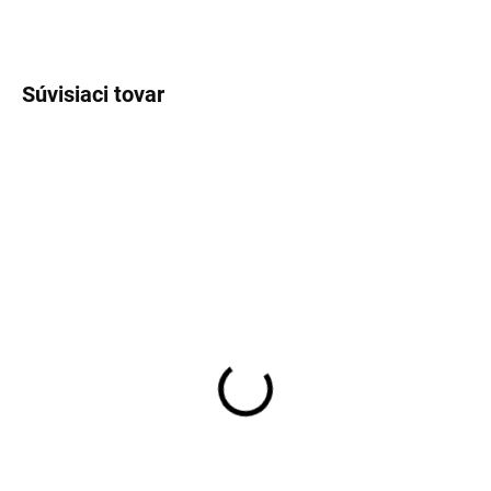
OPÝTAŤ SA
STRÁŽIŤ
Súvisiaci tovar
VÝPREDAJ
VÝPREDAJ
SKLADOM
SKLADOM
Pánska zelená károvaná
Pánska modrá flanelová
flanelová košeľa FYNCH-
károvaná košeľa FYNCH-
HATTON
HATTON
€48,99
€48,99