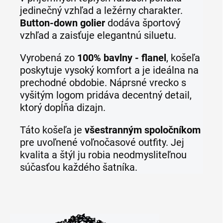
jedinečný vzhľad a ležérny charakter.
Button-down golier
dodáva športový
vzhľad a zaisťuje elegantnú siluetu.
Vyrobená zo
100% bavlny - flanel
, košeľa
poskytuje vysoký komfort a je ideálna na
prechodné obdobie. Náprsné vrecko s
vyšitým logom pridáva decentný detail,
ktorý dopĺňa dizajn.
Táto košeľa je
všestranným spoločníkom
pre uvoľnené voľnočasové outfity. Jej
kvalita a štýl ju robia neodmysliteľnou
súčasťou každého šatníka.