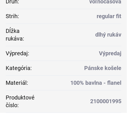
Druh
:
voľnočasová
Strih
:
regular fit
Dĺžka
dlhý rukáv
rukáva
:
Výpredaj
:
Výpredaj
Kategória
:
Pánske košele
Materiál
:
100% bavlna - flanel
Produktové
2100001995
číslo
: