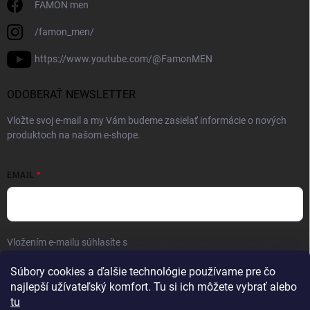
FAMON men
/famon_men/
https://www.youtube.com/@FamonMEN
ODOBERAŤ NEWSLETTER
Vložte svoj e-mail a my Vám budeme zasielať informácie o nových
produktoch na našom e-shope.
EMAIL
Vložením e-mailu súhlasíte s
podmienkami ochrany osobných údajov
Prihlásiť sa
Súbory cookies a ďalšie technológie používame pre čo
najlepší užívateľský komfort. Tu si ich môžete vybrať alebo
tu