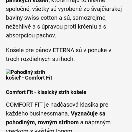
pánskych košieľ
, ktoré majú to hlavné
spoločné; všetky sú vyrobené zo švajčiarskej
bavlny swiss-cotton a sú, samozrejme,
nežehlivé a s úpravou proti krčeniu a s
absorpciou pachov.
Košele pre pánov ETERNA sú v ponuke
v
troch rozdielnych strihoch
:
Comfort Fit - klasický strih košele
COMFORT FIT je nadčasová klasika pre
každého businessmana.
Vyznačuje sa
pohodlným, rovným strihom
a náprsným
vreckom s vyšitým logom.