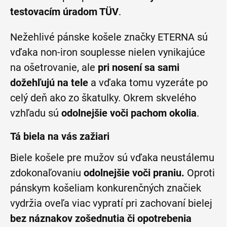
testovacím úradom TÜV
.
Nežehlivé pánske košele značky ETERNA sú
vďaka non-iron souplesse nielen vynikajúce
na ošetrovanie, ale
pri nosení sa sami
dožehľujú na tele
a vďaka tomu vyzeráte po
celý deň ako zo škatulky. Okrem skvelého
vzhľadu sú
odolnejšie voči pachom okolia
.
Tá biela na vás zažiari
Biele košele pre mužov sú vďaka neustálemu
zdokonaľovaniu
odolnejšie voči praniu.
Oproti
pánskym košeliam konkurenčných značiek
vydržia oveľa viac vypratí pri zachovaní bielej
bez náznakov zošednutia či opotrebenia