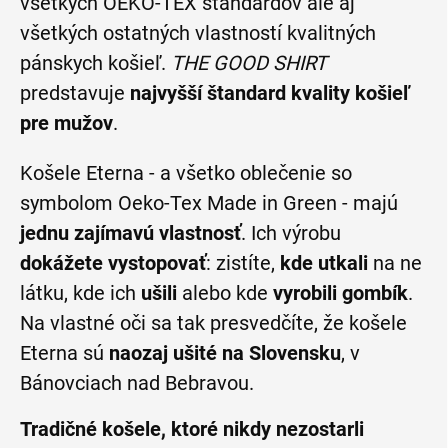
všetkých OEKO-TEX štandardov ale aj
všetkých ostatných vlastností kvalitných
pánskych košieľ.
THE GOOD SHIRT
predstavuje
najvyšší štandard kvality košieľ
pre mužov
.
Košele Eterna - a všetko oblečenie so
symbolom Oeko-Tex Made in Green - majú
jednu zajímavú vlastnosť
. Ich výrobu
dokážete vystopovať
: zistíte,
kde utkali
na ne
látku, kde ich
ušili
alebo kde
vyrobili gombík
.
Na vlastné oči sa tak presvedčíte, že košele
Eterna sú
naozaj ušité na Slovensku
, v
Bánovciach nad Bebravou.
Tradičné košele, ktoré nikdy nezostarli