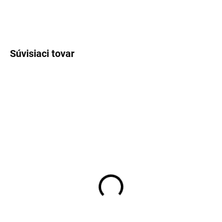
OPÝTAŤ SA
STRÁŽIŤ
Súvisiaci tovar
VÝPREDAJ
SKLADOM
SKLADOM
Pánske antibakteriálne
Pánske neviditeľné tielko
neviditeľné tričko
pod košeľu Covert
zdvojené podpazušie
€32,95