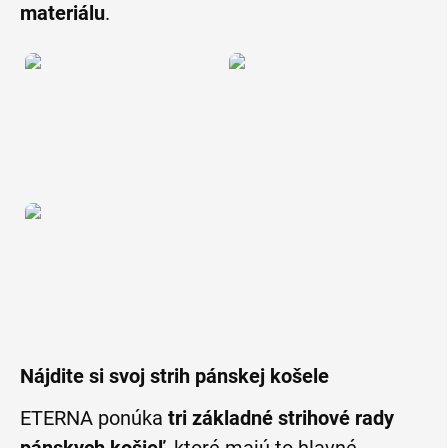
materiálu
.
Nájdite si svoj strih pánskej košele
ETERNA ponúka
tri základné strihové rady