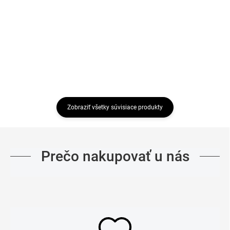
CITYZEN
€34,36
Detail
Detail
Zobraziť všetky súvisiace produkty
Prečo nakupovať u nás