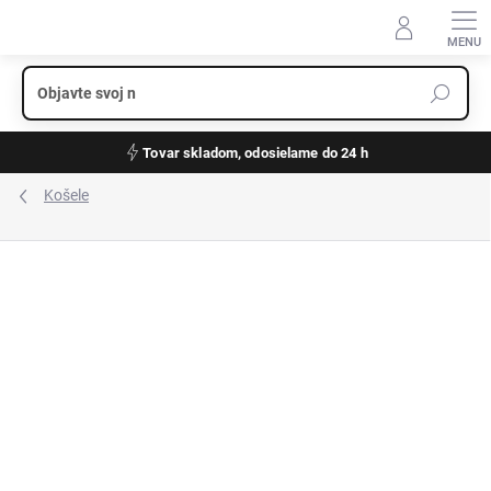
Prejsť
na
obsah
Tovar skladom, odosielame do 24 h
Košele
ZNAČKA:
ETERNA
VÝPREDAJ