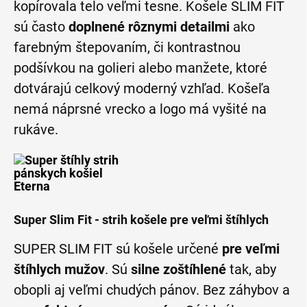
kopírovala telo veľmi tesne. Košele SLIM FIT
sú často
doplnené rôznymi detailmi
ako
farebným štepovaním, či kontrastnou
podšívkou na golieri alebo manžete, ktoré
dotvárajú celkový moderný vzhľad. Košeľa
nemá náprsné vrecko a logo má vyšité na
rukáve.
Super Slim Fit - strih košele pre veľmi štíhlych
SUPER SLIM FIT sú košele určené
pre veľmi
štíhlych mužov
. Sú
silne zoštíhlené
tak, aby
obopli aj veľmi chudých pánov. Bez záhybov a