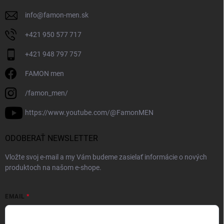
info
@
famon-men.sk
+421 950 577 717
+421 948 797 757
FAMON men
/famon_men/
https://www.youtube.com/@FamonMEN
ODOBERAŤ NEWSLETTER
Vložte svoj e-mail a my Vám budeme zasielať informácie o nových
produktoch na našom e-shope.
EMAIL