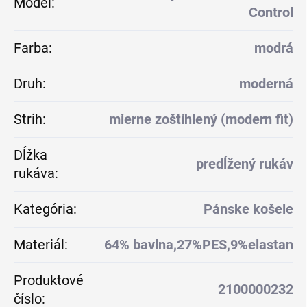
Model
:
Control
Farba
:
modrá
Druh
:
moderná
Strih
:
mierne zoštíhlený (modern fit)
Dĺžka
predĺžený rukáv
rukáva
:
Kategória
:
Pánske košele
Materiál
:
64% bavlna,27%PES,9%elastan
Produktové
2100000232
číslo
: