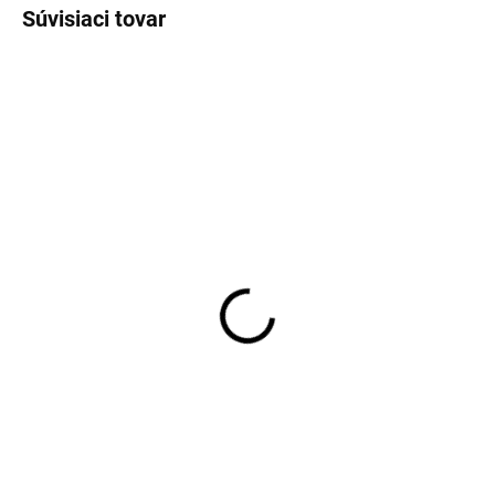
Súvisiaci tovar
SKLADOM
SKLADOM
Pánske neviditeľné
Pánske čierne bavlnené
tričko pod košeľu Covert
tričko RAGMAN regular
fit (2 ks)
€35,95
€35,95
Detail
Detail