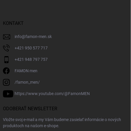
KONTAKT
info
@
famon-men.sk
+421 950 577 717
+421 948 797 757
FAMON men
/famon_men/
https://www.youtube.com/@FamonMEN
ODOBERAŤ NEWSLETTER
Vložte svoj e-mail a my Vám budeme zasielať informácie o nových
produktoch na našom e-shope.