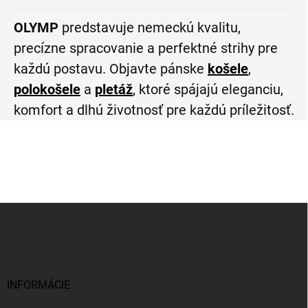
OLYMP
predstavuje nemeckú kvalitu,
precízne spracovanie a perfektné strihy pre
každú postavu. Objavte pánske
košele
,
polokošele
a
pletáž
, ktoré spájajú eleganciu,
komfort a dlhú životnosť pre každú príležitosť.
Z
á
p
ä
t
i
INFORMÁCIE
e