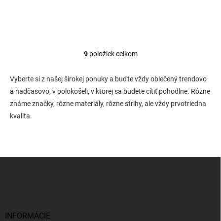
9
položiek celkom
O
v
l
Vyberte si z našej širokej ponuky a buďte vždy oblečený trendovo
á
a nadčasovo, v polokošeli, v ktorej sa budete cítiť pohodlne. Rôzne
d
známe značky, rôzne materiály, rôzne strihy, ale vždy prvotriedna
a
c
kvalita.
i
e
p
r
Z
v
k
á
y
p
v
ä
ý
t
p
i
INFORMÁCIE
i