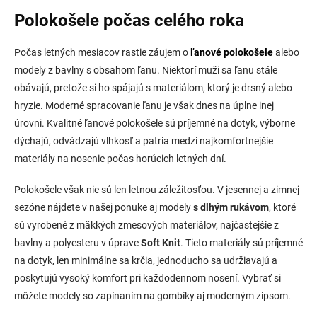
Polokošele počas celého roka
Počas letných mesiacov rastie záujem o
ľanové polokošele
alebo
modely z bavlny s obsahom ľanu. Niektorí muži sa ľanu stále
obávajú, pretože si ho spájajú s materiálom, ktorý je drsný alebo
hryzie. Moderné spracovanie ľanu je však dnes na úplne inej
úrovni. Kvalitné ľanové polokošele sú príjemné na dotyk, výborne
dýchajú, odvádzajú vlhkosť a patria medzi najkomfortnejšie
materiály na nosenie počas horúcich letných dní.
Polokošele však nie sú len letnou záležitosťou. V jesennej a zimnej
sezóne nájdete v našej ponuke aj modely
s dlhým rukávom
, ktoré
sú vyrobené z mäkkých zmesových materiálov, najčastejšie z
bavlny a polyesteru v úprave
Soft Knit
. Tieto materiály sú príjemné
na dotyk, len minimálne sa krčia, jednoducho sa udržiavajú a
poskytujú vysoký komfort pri každodennom nosení. Vybrať si
môžete modely so zapínaním na gombíky aj moderným zipsom.