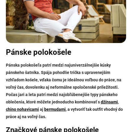
Pánske polokošele
Pánska polokošeľa patrí medzi najuniverzálnejšie kúsky
pánskeho šatníka. Spája pohodlie trička s upravenejším
vzhľadom košele, vďaka čomu je ideálnou voľbou do práce, na
voľný čas, dovolenku aj neformálne spoločenské príležitosti.
Počas jari a leta patrí medzi najobľúbenejšie typy pánskeho
oblečenia, ktoré môžete jednoducho kombinovať s
džínsami
,
chino nohavicami
aj
bermudami
, a vytvoriť tak outfit vhodný do
práce aj na voľný čas.
Značkové pánske polokošele