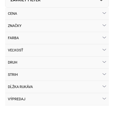
CENA
ZNAČKY
FARBA
VEĽKOSŤ
DRUH
STRIH
DĹŽKA RUKÁVA
VÝPREDAJ
V