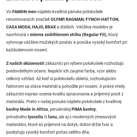
Vo
FAMON men
nájdete kvalitné pánske polokošele
renomovaných značiek
OLYMP, RAGMAN, FYNCH-HATTON,
CASA MODA, HAJO, BRAX
a ďalších. Väčšina modelov je
navrhnutá v
mierne zoštíhlenom strihu (Regular Fit)
, ktorý
vyhovuje väčšine mužských postáv a ponúka vysoký komfort pri
každodennom nosení.
Z našich skúseností
zákazníci pri výbere polokošele rozhodujú
predovšetkým očami. Najskôr ich zaujme farba, vzor alebo
celkový vzhľad. Až keď si polokošeľu oblečú, rozhodujúcim
faktorom sa stáva materiál a pohodlie pri nosení. A práve vtedy
zákazníci najviac ocenia kvalitu spracovania a príjemný pocit z
materiálu. Preto v našej ponuke nájdete polokošele z kvalitnej
bavlny Made in Africa
, peruánskej
PIMA bavlny
,
prírodného
lyocellu
či
ľanu,
ale aj z moderných zmesových
materiálov, ktoré sú príjemné na dotyk, dobre držia tvar a
poskytujú vysoký komfort počas celého dňa.