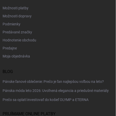
e
s
u
Možnosti platby
Možnosti dopravy
Podmienky
Predávané značky
Hodnotenie obchodu
Predajne
Moja objednávka
BLOG
Pánske ľanové oblečenie: Prečo je ľan najlepšou voľbou na leto?
Pánska móda leto 2026: Uvoľnená elegancia a priedušné materiály
Prečo sa oplatí investovať do košieľ OLYMP a ETERNA
PRIJÍMAME ONLINE PLATBY