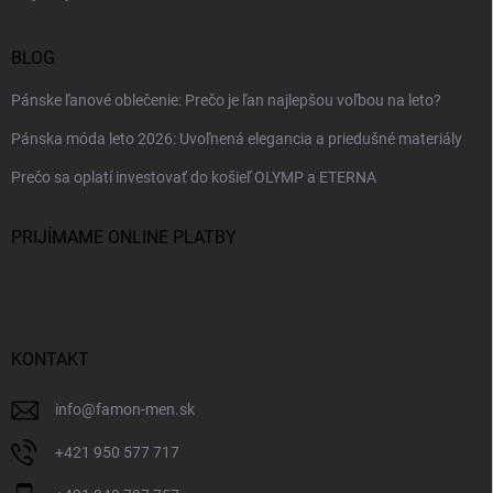
BLOG
Pánske ľanové oblečenie: Prečo je ľan najlepšou voľbou na leto?
Pánska móda leto 2026: Uvoľnená elegancia a priedušné materiály
Prečo sa oplatí investovať do košieľ OLYMP a ETERNA
PRIJÍMAME ONLINE PLATBY
KONTAKT
info
@
famon-men.sk
+421 950 577 717