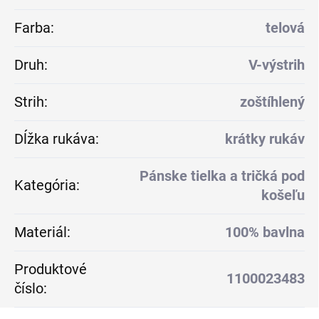
Farba
:
telová
Druh
:
V-výstrih
Strih
:
zoštíhlený
Dĺžka rukáva
:
krátky rukáv
Pánske tielka a tričká pod
Kategória
:
košeľu
Materiál
:
100% bavlna
Produktové
1100023483
číslo
: