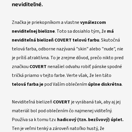
neviditeľné.
Značka je priekopníkom a vlastne
vynálezcom
neviditeľnej bielizne
. Toto sa dosiahlo tým, že
má
neviditeľná bielizeň
COVERT
telovú farbu
. Skutočná
telová farba, odborne nazývaná "skin" alebo "nude", nie
je príliš atraktívna. To je zrejme dôvod, prečo nikto pred
značkou
COVERT
nenašiel odvahu robiť pánske spodné
tričká priamo v tejto farbe. Verte však, že len táto
telová farba je
pod Vaším oblečením
úplne diskrétna
.
Neviditeľná bielizeň
COVERT
je vyrábaná tak, aby aj jej
materiál bol pod oblečením čo najmenej viditeľný.
Používa sa k tomu tzv.
hadicový (tzn. bezšvový) úplet.
Ten je veľmi tenký a zároveň natoľko hustý, že