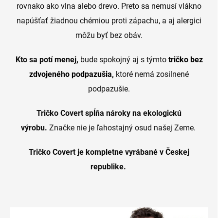
rovnako ako vlna alebo drevo. Preto sa nemusí vlákno
napúšťať žiadnou chémiou proti zápachu, a aj alergici
môžu byť bez obáv.
Kto sa potí menej,
bude spokojný aj s týmto
tričko bez
zdvojeného podpazušia
,
ktoré nemá zosilnené
podpazušie.
Tričko Covert spĺňa nároky na ekologickú
výrobu.
Značke nie je ľahostajný osud našej Zeme.
Tričko Covert je kompletne vyrábané v Českej
republike.