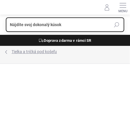
Prejsť
na
obsah
Doprava zdarma v rámci SR
Tielka a tričká pod košeľu
ZNAČKA:
COVERT