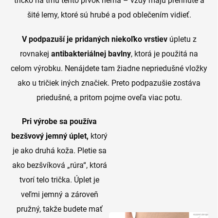
tričko na trhu tento prvok nemá – vždy majú prehnuté a
šité lemy, ktoré sú hrubé a pod oblečením vidieť.
V podpazuší je pridaných niekoľko vrstiev
úpletu z
rovnakej
antibakteriálnej bavlny
, ktorá je použitá na
celom výrobku. Nenájdete tam žiadne nepriedušné vložky
ako u tričiek iných značiek. Preto podpazušie zostáva
priedušné, a pritom pojme oveľa viac potu.
Pri výrobe sa používa
bezšvový jemný úplet,
ktorý
je ako druhá koža. Pletie sa
ako bezšvíková „rúra“, ktorá
tvorí telo trička. Úplet je
veľmi jemný a zároveň
pružný, takže budete mať