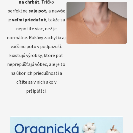
na chrbát.
Tričko
perfektne
saje pot,
a navyše
je
veľmi priedušné
, takže sa
nepotíte viac, než je
normálne. Rukávy zachytia aj
väčšinu potu v podpazuší.
Existujú výrobky, ktoré pot
neprepúšťajú vôbec, ale je to
na úkor ich priedušnosti a
cítite sa v nich ako v
pršiplášti.