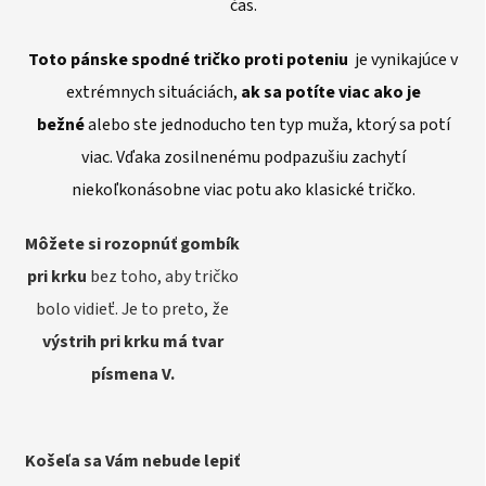
čas.
Toto pánske spodné tričko proti poteniu
je vynikajúce v
extrémnych situáciách,
ak sa potíte viac ako je
bežné
alebo ste jednoducho ten typ muža, ktorý sa potí
viac. Vďaka zosilnenému podpazušiu zachytí
niekoľkonásobne viac potu ako klasické tričko.
Môžete si rozopnúť gombík
pri krku
bez toho, aby tričko
bolo vidieť. Je to preto, že
výstrih pri krku má tvar
písmena V.
Košeľa sa Vám nebude lepiť