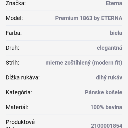
Značka
:
Eterna
Model
:
Premium 1863 by ETERNA
Farba
:
biela
Druh
:
elegantná
Strih
:
mierne zoštíhlený (modern fit)
Dĺžka rukáva
:
dlhý rukáv
Kategória
:
Pánske košele
Materiál
:
100% bavlna
Produktové
2100001854