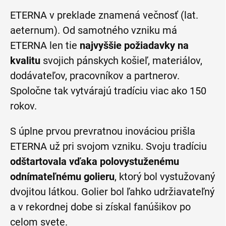
ETERNA v preklade znamená večnosť (lat.
aeternum). Od samotného vzniku má
ETERNA len tie
najvyššie požiadavky na
kvalitu
svojich pánskych košieľ, materiálov,
dodávateľov, pracovníkov a partnerov.
Spoločne tak vytvárajú tradíciu viac ako 150
rokov.
S úplne prvou prevratnou inováciou prišla
ETERNA už pri svojom vzniku. Svoju tradíciu
odštartovala vďaka polovystuženému
odnímateľnému golieru
, ktorý bol vystužovaný
dvojitou látkou. Golier bol ľahko udržiavateľný
a v rekordnej dobe si získal fanúšikov po
celom svete.