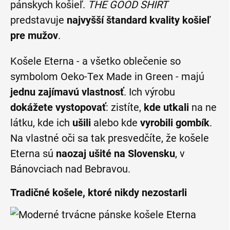
pánskych košieľ.
THE GOOD SHIRT
predstavuje
najvyšší štandard kvality košieľ
pre mužov
.
Košele Eterna - a všetko oblečenie so
symbolom Oeko-Tex Made in Green - majú
jednu zajímavú vlastnosť
. Ich výrobu
dokážete vystopovať
: zistíte,
kde utkali
na ne
látku, kde ich
ušili
alebo kde
vyrobili gombík
.
Na vlastné oči sa tak presvedčíte, že košele
Eterna sú
naozaj ušité na Slovensku
, v
Bánovciach nad Bebravou.
Tradičné košele, ktoré nikdy nezostarli