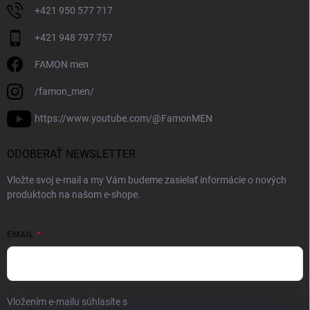
+421 950 577 717
+421 948 797 757
FAMON men
/famon_men/
https://www.youtube.com/@FamonMEN
ODOBERAŤ NEWSLETTER
Vložte svoj e-mail a my Vám budeme zasielať informácie o nových
produktoch na našom e-shope.
EMAIL
Vložením e-mailu súhlasíte s
podmienkami ochrany osobných údajov