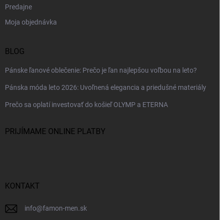
Predajne
Moja objednávka
BLOG
Pánske ľanové oblečenie: Prečo je ľan najlepšou voľbou na leto?
Pánska móda leto 2026: Uvoľnená elegancia a priedušné materiály
Prečo sa oplatí investovať do košieľ OLYMP a ETERNA
PRIJÍMAME ONLINE PLATBY
KONTAKT
info
@
famon-men.sk