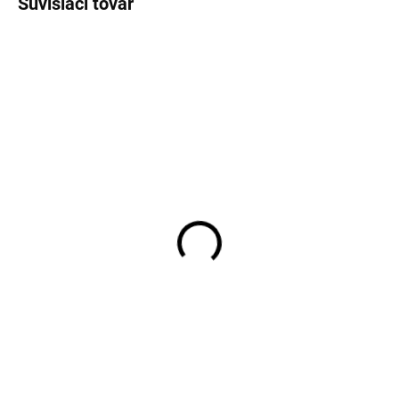
Súvisiaci tovar
SKLADOM
SKLADOM
Pánske biele tielko pod
Pánske neviditeľné
košeľu s "V" výstrihom
tričko pod košeľu OLYMP
RAGMAN body fit (2ks)
body fit
€29,95
€25,95
Detail
Detail