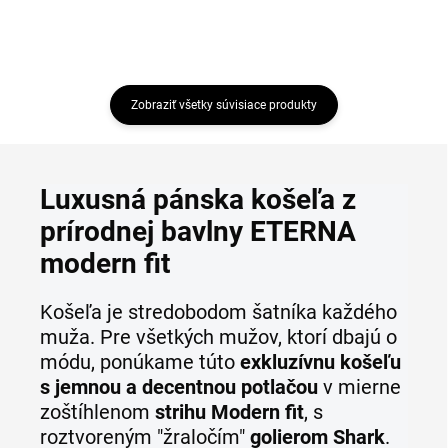
Zobraziť všetky súvisiace produkty
Luxusná pánska košeľa z
prírodnej bavlny ETERNA
modern fit
Košeľa je stredobodom šatníka každého
muža. Pre všetkých mužov, ktorí dbajú o
módu, ponúkame túto
exkluzívnu košeľu
s jemnou a decentnou potlačou
v mierne
zoštíhlenom
strihu Modern fit
, s
roztvoreným "žraločím"
golierom Shark
.