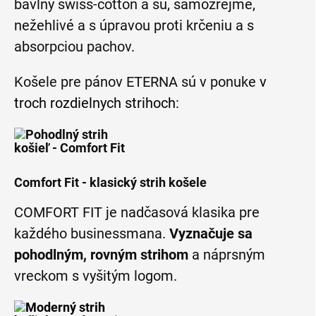
bavlny swiss-cotton a sú, samozrejme,
nežehlivé a s úpravou proti krčeniu a s
absorpciou pachov.
Košele pre pánov ETERNA sú v ponuke
v
troch rozdielnych strihoch
:
Comfort Fit - klasický strih košele
COMFORT FIT je nadčasová klasika pre
každého businessmana.
Vyznačuje sa
pohodlným, rovným strihom
a náprsným
vreckom s vyšitým logom.