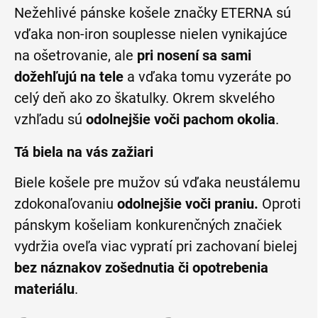
Nežehlivé pánske košele značky ETERNA sú
vďaka non-iron souplesse nielen vynikajúce
na ošetrovanie, ale
pri nosení sa sami
dožehľujú na tele
a vďaka tomu vyzeráte po
celý deň ako zo škatulky. Okrem skvelého
vzhľadu sú
odolnejšie voči pachom okolia
.
Tá biela na vás zažiari
Biele košele pre mužov sú vďaka neustálemu
zdokonaľovaniu
odolnejšie voči praniu.
Oproti
pánskym košeliam konkurenčných značiek
vydržia oveľa viac vypratí pri zachovaní bielej
bez náznakov zošednutia či opotrebenia
materiálu
.