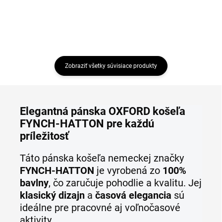
Zobraziť všetky súvisiace produkty
Elegantná pánska OXFORD košeľa
FYNCH-HATTON pre každú
príležitosť
Táto pánska košeľa nemeckej značky
FYNCH-HATTON
je vyrobená zo
100%
bavlny
, čo zaručuje pohodlie a kvalitu. Jej
klasický dizajn
a
časová elegancia
sú
ideálne pre pracovné aj voľnočasové
aktivity.