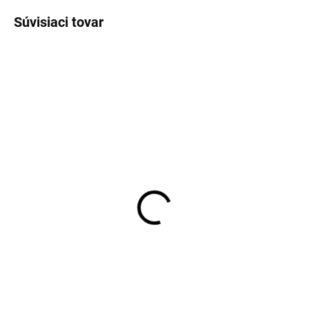
Súvisiaci tovar
VÝPREDAJ
SKLADOM
SKLADOM
Pánska modrá oxford
Pánske bavlnené tričko
bavlnená košeľa FYNCH-
dlhý rukáv RAGMAN
HATTON casual fit
body fit 2 kusy
€47,99
€49,95
Detail
Detail