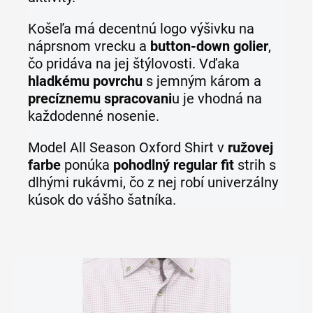
Košeľa má decentnú logo výšivku na
náprsnom vrecku a
button-down golier
,
čo pridáva na jej štýlovosti. Vďaka
hladkému povrchu
s jemným károm a
precíznemu spracovani
u je vhodná na
každodenné nosenie.
Model All Season Oxford Shirt v
ružovej
farbe
ponúka
pohodlný regular fit
strih s
dlhými rukávmi, čo z nej robí univerzálny
kúsok do vášho šatníka.