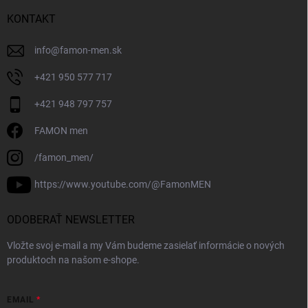
KONTAKT
info
@
famon-men.sk
+421 950 577 717
+421 948 797 757
FAMON men
/famon_men/
https://www.youtube.com/@FamonMEN
ODOBERAŤ NEWSLETTER
Vložte svoj e-mail a my Vám budeme zasielať informácie o nových
produktoch na našom e-shope.
EMAIL