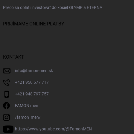
Prečo sa oplatí investovať do košieľ OLYMP a ETERNA
PRIJÍMAME ONLINE PLATBY
KONTAKT
info
@
famon-men.sk
+421 950 577 717
+421 948 797 757
FAMON men
/famon_men/
https://www.youtube.com/@FamonMEN