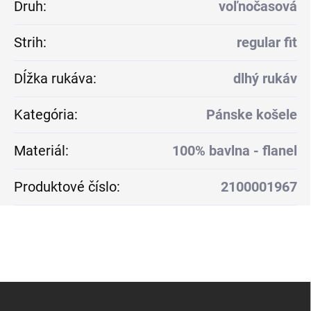
Druh
:
voľnočasová
Strih
:
regular fit
Dĺžka rukáva
:
dlhý rukáv
Kategória
:
Pánske košele
Materiál
:
100% bavlna - flanel
Produktové číslo
:
2100001967
Z
á