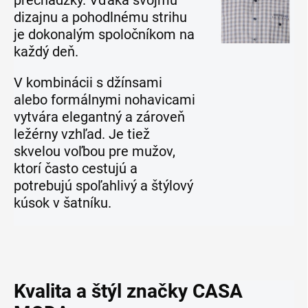
prechádzky. Vďaka svojmu
dizajnu a pohodlnému strihu
je dokonalým spoločníkom na
každý deň.
V kombinácii s džínsami
alebo formálnymi nohavicami
vytvára elegantný a zároveň
ležérny vzhľad. Je tiež
skvelou voľbou pre mužov,
ktorí často cestujú a
potrebujú spoľahlivý a štýlový
kúsok v šatníku.
Kvalita a štýl značky CASA