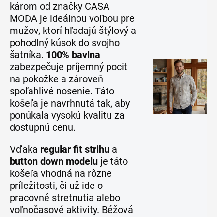
károm od značky CASA
MODA je ideálnou voľbou pre
mužov, ktorí hľadajú štýlový a
pohodlný kúsok do svojho
šatníka.
100% bavlna
zabezpečuje príjemný pocit
na pokožke a zároveň
spoľahlivé nosenie. Táto
košeľa je navrhnutá tak, aby
ponúkala vysokú kvalitu za
dostupnú cenu.
Vďaka
regular fit strihu
a
button down modelu
je táto
košeľa vhodná na rôzne
príležitosti, či už ide o
pracovné stretnutia alebo
voľnočasové aktivity. Béžová