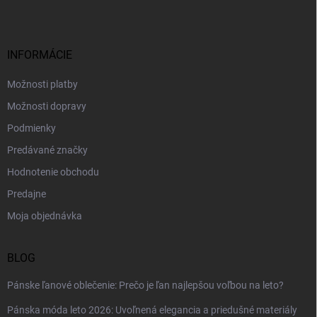
p
ä
t
i
INFORMÁCIE
e
Možnosti platby
Možnosti dopravy
Podmienky
Predávané značky
Hodnotenie obchodu
Predajne
Moja objednávka
BLOG
Pánske ľanové oblečenie: Prečo je ľan najlepšou voľbou na leto?
Pánska móda leto 2026: Uvoľnená elegancia a priedušné materiály