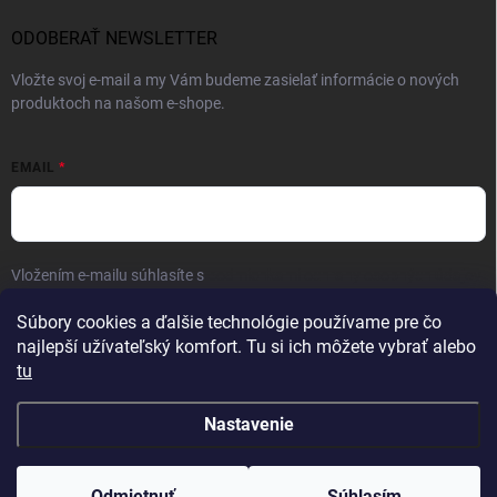
ODOBERAŤ NEWSLETTER
Vložte svoj e-mail a my Vám budeme zasielať informácie o nových
produktoch na našom e-shope.
EMAIL
Vložením e-mailu súhlasíte s
podmienkami ochrany osobných údajov
Prihlásiť sa
Súbory cookies a ďalšie technológie používame pre čo
najlepší užívateľský komfort. Tu si ich môžete vybrať alebo
tu
Nastavenie
Copyright 2026
FAMON men
. Všetky práva vyhradené.
Odmietnuť
Súhlasím