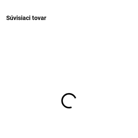
OPÝTAŤ SA
STRÁŽIŤ
Súvisiaci tovar
SKLADOM
SKLADOM
Pánske biele bavlnené
Pánske neviditeľné tielko
tričko RAGMAN regular
pod košeľu Covert
fit (2 ks)
€32,95
€35,95
Detail
Detail