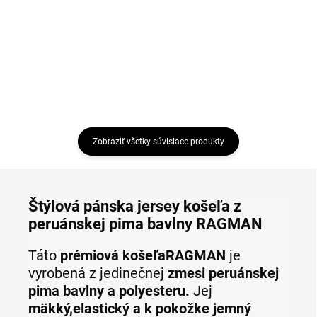
€35,95
Detail
Detail
Zobraziť všetky súvisiace produkty
Štýlová pánska jersey košeľa z
peruánskej pima bavlny RAGMAN
Táto
prémiová košeľa
RAGMAN
je
vyrobená z jedinečnej
zmesi peruánskej
pima bavlny a polyesteru.
Jej
mäkký,
elastický a k pokožke jemný