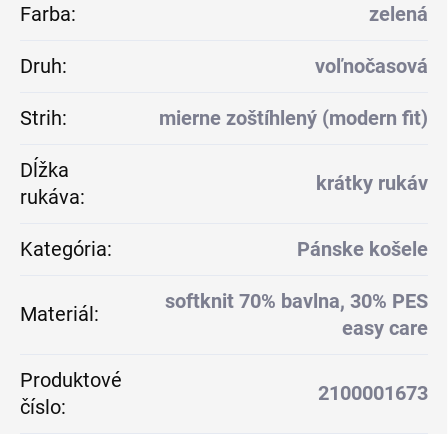
Farba
:
zelená
Druh
:
voľnočasová
Strih
:
mierne zoštíhlený (modern fit)
Dĺžka
krátky rukáv
rukáva
:
Kategória
:
Pánske košele
softknit 70% bavlna, 30% PES
Materiál
:
easy care
Produktové
2100001673
číslo
: