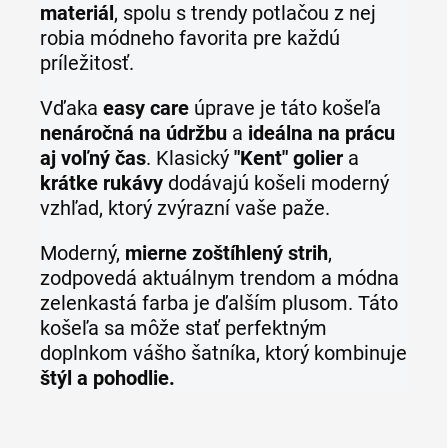
materiál
, spolu s trendy potlačou z nej
robia módneho favorita pre každú
príležitosť.
Vďaka
easy care
úprave je táto košeľa
nenáročná na údržbu
a
ideálna na prácu
aj voľný čas
. Klasický
"Kent" golier
a
krátke rukávy
dodávajú košeli moderný
vzhľad, ktorý zvýrazní vaše paže.
Moderný,
mierne zoštíhlený strih
,
zodpovedá aktuálnym trendom a módna
zelenkastá farba je ďalším plusom. Táto
košeľa sa môže stať perfektným
doplnkom vášho šatníka, ktorý kombinuje
štýl a pohodlie.