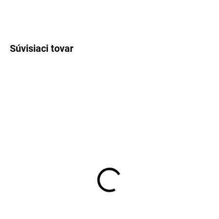
OPÝTAŤ SA
STRÁŽIŤ
Súvisiaci tovar
SKLADOM
SKLADOM
Pánske biele tričko pod
Pánske neviditeľné
košeľu RAGMAN body fit
tričko pod košeľu Covert
(2ks)
€35,95