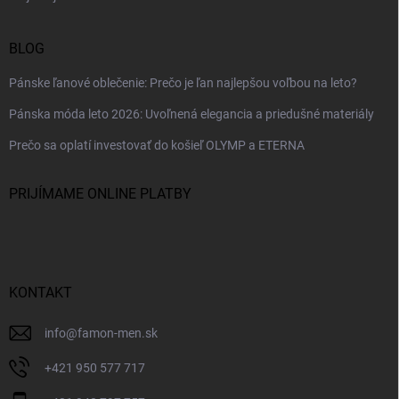
BLOG
Pánske ľanové oblečenie: Prečo je ľan najlepšou voľbou na leto?
Pánska móda leto 2026: Uvoľnená elegancia a priedušné materiály
Prečo sa oplatí investovať do košieľ OLYMP a ETERNA
PRIJÍMAME ONLINE PLATBY
KONTAKT
info
@
famon-men.sk
+421 950 577 717