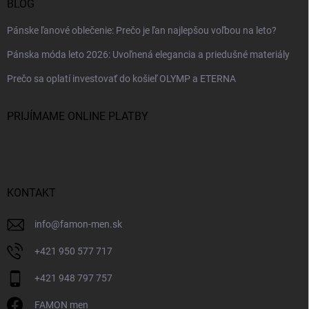
BLOG
Pánske ľanové oblečenie: Prečo je ľan najlepšou voľbou na leto?
Pánska móda leto 2026: Uvoľnená elegancia a priedušné materiály
Prečo sa oplatí investovať do košieľ OLYMP a ETERNA
PRIJÍMAME ONLINE PLATBY
KONTAKT
info
@
famon-men.sk
+421 950 577 717
+421 948 797 757
FAMON men