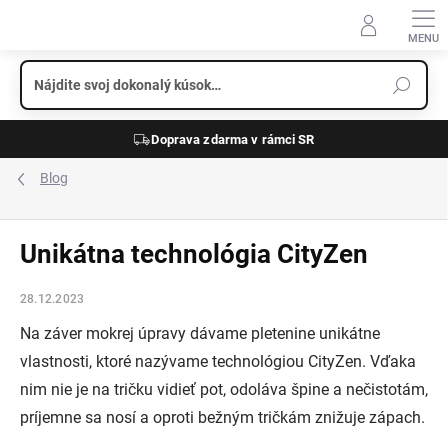
Prejsť
na
obsah
Doprava zdarma v rámci SR
Blog
Unikátna technológia CityZen
28.12.2023
Na záver mokrej úpravy dávame pletenine unikátne
vlastnosti, ktoré nazývame technológiou CityZen. Vďaka
nim nie je na tričku vidieť pot, odoláva špine a nečistotám,
príjemne sa nosí a oproti bežným tričkám znižuje zápach.