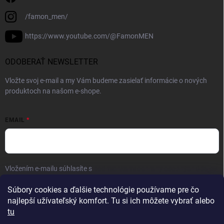
/famon_men/
https://www.youtube.com/@FamonMEN
ODOBERAŤ NEWSLETTER
Vložte svoj e-mail a my Vám budeme zasielať informácie o nových
produktoch na našom e-shope.
EMAIL
Vložením e-mailu súhlasíte s
podmienkami ochrany osobných údajov
Prihlásiť sa
Súbory cookies a ďalšie technológie používame pre čo
najlepší užívateľský komfort. Tu si ich môžete vybrať alebo
tu