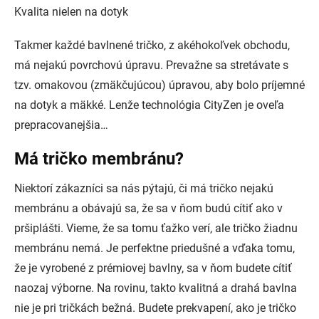
Kvalita nielen na dotyk
Takmer každé bavlnené tričko, z akéhokoľvek obchodu,
má nejakú povrchovú úpravu. Prevažne sa stretávate s
tzv. omakovou (zmäkčujúcou) úpravou, aby bolo príjemné
na dotyk a mäkké. Lenže technológia CityZen je oveľa
prepracovanejšia…
Má tričko membránu?
Niektorí zákazníci sa nás pýtajú, či má tričko nejakú
membránu a obávajú sa, že sa v ňom budú cítiť ako v
pršiplášti. Vieme, že sa tomu ťažko verí, ale tričko žiadnu
membránu nemá. Je perfektne priedušné a vďaka tomu,
že je vyrobené z prémiovej bavlny, sa v ňom budete cítiť
naozaj výborne. Na rovinu, takto kvalitná a drahá bavlna
nie je pri tričkách bežná. Budete prekvapení, ako je tričko