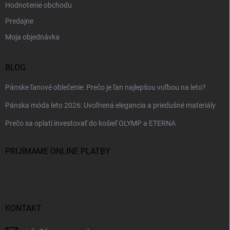
Hodnotenie obchodu
Predajne
Moja objednávka
BLOG
Pánske ľanové oblečenie: Prečo je ľan najlepšou voľbou na leto?
Pánska móda leto 2026: Uvoľnená elegancia a priedušné materiály
Prečo sa oplatí investovať do košieľ OLYMP a ETERNA
PRIJÍMAME ONLINE PLATBY
KONTAKT