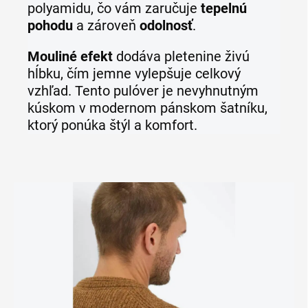
polyamidu, čo vám zaručuje
tepelnú
pohodu
a zároveň
odolnosť
.
Mouliné efekt
dodáva pletenine živú
hĺbku, čím jemne vylepšuje celkový
vzhľad. Tento pulóver je nevyhnutným
kúskom v modernom pánskom šatníku,
ktorý ponúka štýl a komfort.