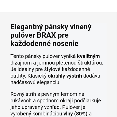
OPÝTAŤ SA
STRÁŽIŤ
Elegantný pánsky vlnený
pulóver BRAX pre
každodenné nosenie
Tento pánsky pulóver vyniká
kvalitným
dizajnom a jemnou pletenou štruktúrou.
Je ideálny pre štýlové každodenné
outfity. Klasický
okrúhly výstrih
dodáva
nadčasovú eleganciu.
Rovný strih s pevným lemom na
rukávoch a spodnom okraji podčiarkuje
jeho upravený vzhľad. Pulóver je
vyrobený kombináciou
vlny (80%)
a