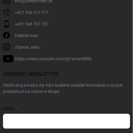
info
@
famon-men.sk
+421 950 577 717
+421 948 797 757
FAMON men
/famon_men/
https://www.youtube.com/@FamonMEN
ODOBERAŤ NEWSLETTER
Vložte svoj e-mail a my Vám budeme zasielať informácie o nových
produktoch na našom e-shope.
EMAIL