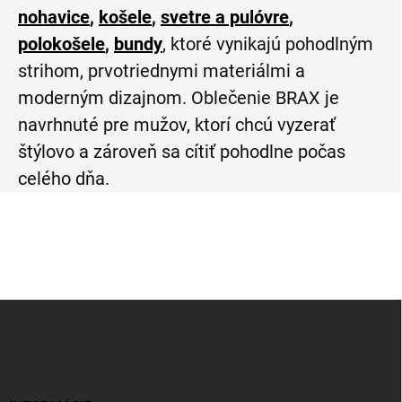
nohavice
,
košele
,
svetre a pulóvre
,
polokošele
,
bundy
, ktoré vynikajú pohodlným
strihom, prvotriednymi materiálmi a
moderným dizajnom. Oblečenie BRAX je
navrhnuté pre mužov, ktorí chcú vyzerať
štýlovo a zároveň sa cítiť pohodlne počas
celého dňa.
Z
á
p
ä
t