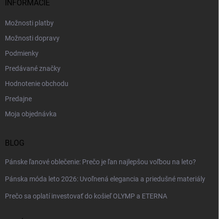
i
INFORMÁCIE
e
Možnosti platby
Možnosti dopravy
Podmienky
Predávané značky
Hodnotenie obchodu
Predajne
Moja objednávka
BLOG
Pánske ľanové oblečenie: Prečo je ľan najlepšou voľbou na leto?
Pánska móda leto 2026: Uvoľnená elegancia a priedušné materiály
Prečo sa oplatí investovať do košieľ OLYMP a ETERNA