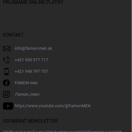
PRIJÍMAME ONLINE PLATBY
KONTAKT
info
@
famon-men.sk
+421 950 577 717
+421 948 797 757
FAMON men
/famon_men/
https://www.youtube.com/@FamonMEN
ODOBERAŤ NEWSLETTER