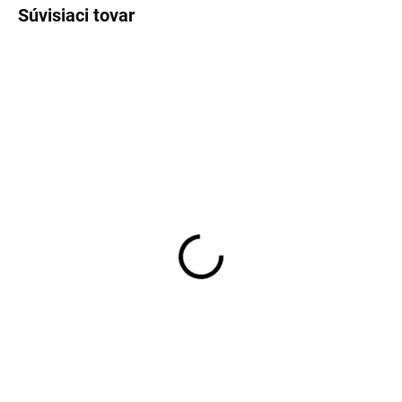
Súvisiaci tovar
ĽAN
VÝPREDAJ
SKLADOM
SKLADOM
Pánske ľanové bermudy
Pánske tmavomodré
s bavlnou REDPOINT
nohavice s elastickým
pásom REDPOINT
€79,95
€55,97
Detail
Detail