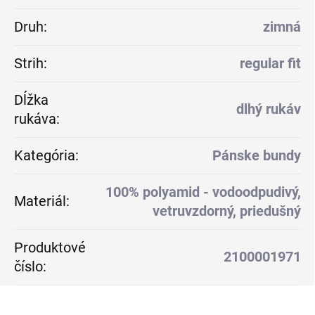
Druh
:
zimná
Strih
:
regular fit
Dĺžka
dlhý rukáv
rukáva
:
Kategória
:
Pánske bundy
100% polyamid - vodoodpudivý,
Materiál
:
vetruvzdorný, priedušný
Produktové
2100001971
číslo
: