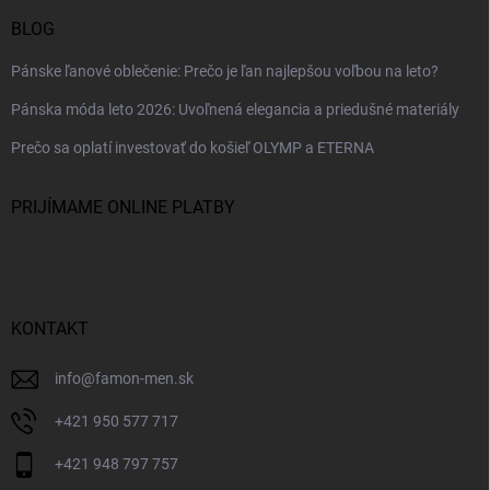
BLOG
Pánske ľanové oblečenie: Prečo je ľan najlepšou voľbou na leto?
Pánska móda leto 2026: Uvoľnená elegancia a priedušné materiály
Prečo sa oplatí investovať do košieľ OLYMP a ETERNA
PRIJÍMAME ONLINE PLATBY
KONTAKT
info
@
famon-men.sk
+421 950 577 717
+421 948 797 757