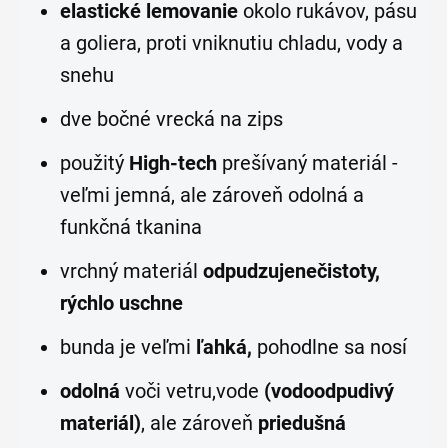
elastické lemovanie
okolo rukávov, pásu
a goliera, proti vniknutiu chladu, vody a
snehu
dve bočné vrecká na zips
použitý
High-tech
prešívaný materiál -
veľmi jemná, ale zároveň odolná a
funkčná tkanina
vrchný materiál
odpudzuje
nečistoty,
rýchlo uschne
bunda je veľmi
ľahká,
pohodlne sa nosí
odolná
voči vetru,vode
(vodoodpudivý
materiál)
, ale zároveň
priedušná