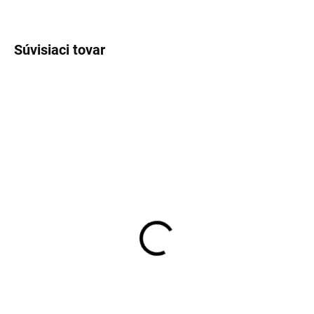
OPÝTAŤ SA
STRÁŽIŤ
Súvisiaci tovar
VÝPREDAJ
VÝPREDAJ
SKLADOM
SKLADOM
Pánske funkčné čierne
Pánske modré bermudy
nohavice MAC
s elastickým opaskom
REDPOINT
€74,16
€41,97
Detail