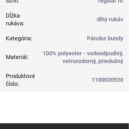
Strih
:
regular fit
Dĺžka
dlhý rukáv
rukáva
:
Kategória
:
Pánske bundy
100% polyester - vodoodpudivý,
Materiál
:
vetruvzdorný, priedušný
Produktové
1100030920
číslo
:
Z