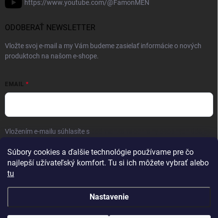
https://www.youtube.com/@FamonMEN
ODOBERAŤ NEWSLETTER
Vložte svoj e-mail a my Vám budeme zasielať informácie o nových
produktoch na našom e-shope.
EMAIL
Vložením e-mailu súhlasíte s
podmienkami ochrany osobných údajov
Prihlásiť sa
Súbory cookies a ďalšie technológie používame pre čo
najlepší užívateľský komfort. Tu si ich môžete vybrať alebo
tu
Nastavenie