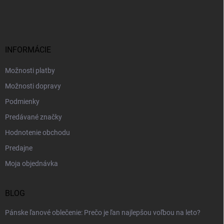
á
p
ä
t
i
INFORMÁCIE
e
Možnosti platby
Možnosti dopravy
Podmienky
Predávané značky
Hodnotenie obchodu
Predajne
Moja objednávka
BLOG
Pánske ľanové oblečenie: Prečo je ľan najlepšou voľbou na leto?