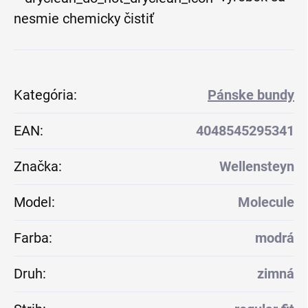
nesmie chemicky čistiť
Kategória
:
Pánske bundy
EAN
:
4048545295341
Značka
:
Wellensteyn
Model
:
Molecule
Farba
:
modrá
Druh
:
zimná