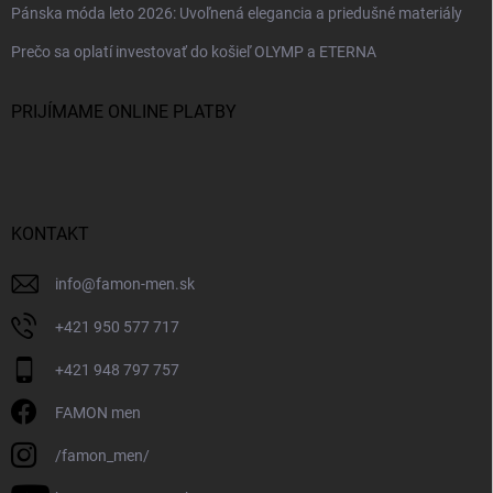
Pánska móda leto 2026: Uvoľnená elegancia a priedušné materiály
Prečo sa oplatí investovať do košieľ OLYMP a ETERNA
PRIJÍMAME ONLINE PLATBY
KONTAKT
info
@
famon-men.sk
+421 950 577 717
+421 948 797 757
FAMON men
/famon_men/