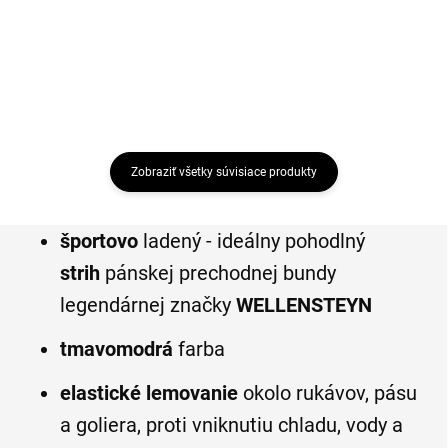
Detail
Detail
Zobraziť všetky súvisiace produkty
športovo
ladený - ideálny pohodlný
strih
pánskej prechodnej bundy
legendárnej značky
WELLENSTEYN
tmavomodrá
farba
elastické lemovanie
okolo rukávov, pásu
a goliera, proti vniknutiu chladu, vody a