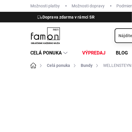
Prejsť
Možnosti platby
Možnosti dopravy
Podmie
na
obsah
Doprava zdarma v rámci SR
CELÁ PONUKA
VÝPREDAJ
BLOG
Domov
Celá ponuka
Bundy
WELLENSTEYN Mo
ZNAČKA:
WELLENSTEYN