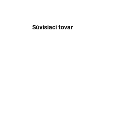
Súvisiaci tovar
VÝPREDAJ
VÝPRE
ĽAN
ĽAN
SKLADOM
Pánske modré ľanové
Pá
bermudy S4
Lu