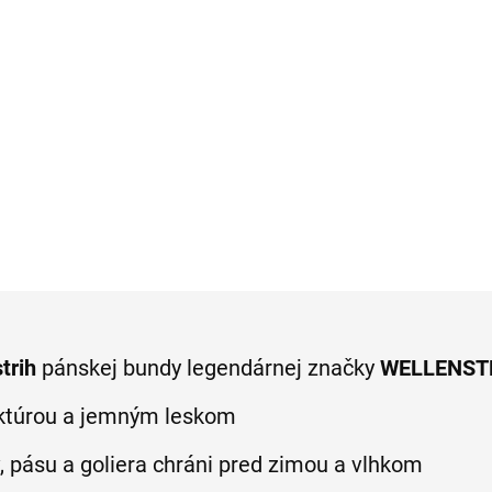
havice ALBERTO
HATTRIC
ular fit
7,46
€69,99
Detail
Detai
strih
pánskej bundy legendárnej značky
WELLENST
uktúrou a jemným leskom
, pásu a goliera chráni pred zimou a vlhkom