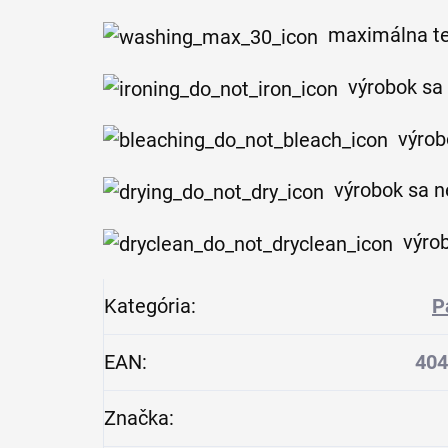
maximálna te
výrobok sa
výrob
výrobok sa n
výro
Kategória
:
P
EAN
:
404
Značka
: