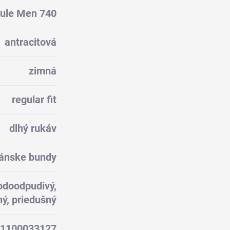
ule Men 740
antracitová
zimná
regular fit
dlhý rukáv
ánske bundy
odoodpudivý,
ý, priedušný
1100033127