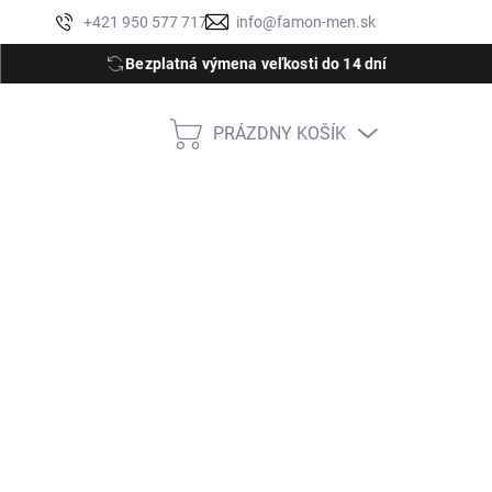
Moja objednávka
+421 950 577 717
info@famon-men.sk
Bezplatná výmena veľkosti do 14 dní
PRÁZDNY KOŠÍK
NÁKUPNÝ
KOŠÍK
M