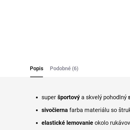
no
€55,96
reg
€8
Detail
Popis
Podobné (6)
super
športový
a skvelý pohodlný
sivočierna
farba materiálu so štr
elastické lemovanie
okolo rukávov