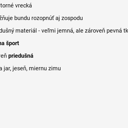
útorné vrecká
žňuje bundu rozopnúť aj zospodu
dušný materiál - veľmi jemná, ale zároveň pevná t
na šport
veň
priedušná
a jar, jeseň, miernu zimu