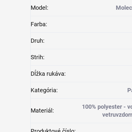
Model
:
Molec
Farba
:
Druh
:
Strih
:
Dĺžka rukáva
:
Kategória
:
P
100% polyester - v
Materiál
:
vetruvzdorn
Produktové číslo
: