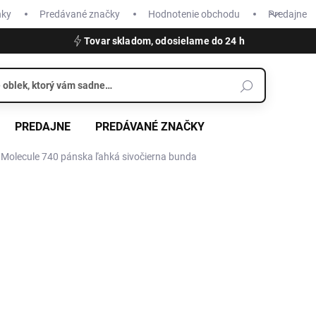
nky
Predávané značky
Hodnotenie obchodu
Predajne
Tovar skladom, odosielame do 24 h
PREDAJNE
PREDÁVANÉ ZNAČKY
lecule 740 pánska ľahká sivočierna bunda
€199,95
Jednotková
SKLADOM
cena:
VEĽKOSŤ