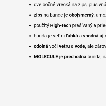
dve bočné vrecká na zips, plus vn
zips
na bunde
je obojsmerný
, umo
použitý
High-tech
prešívaný a prie
bunda je veľmi
ľahká
a
vhodná aj 
odolná
voči
vetru
a
vode,
ale záro
MOLECULE
je
prechodná
bunda, n