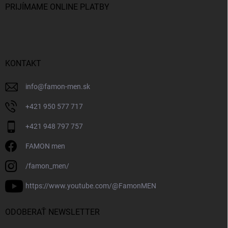
PRIJÍMAME ONLINE PLATBY
KONTAKT
info
@
famon-men.sk
+421 950 577 717
+421 948 797 757
FAMON men
/famon_men/
https://www.youtube.com/@FamonMEN
ODOBERAŤ NEWSLETTER