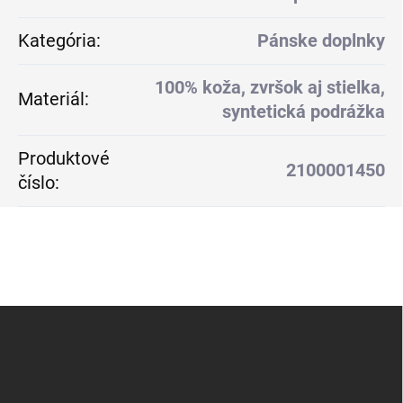
Kategória
:
Pánske doplnky
100% koža, zvršok aj stielka,
Materiál
:
syntetická podrážka
Produktové
2100001450
číslo
:
Z
á
p
ä
t