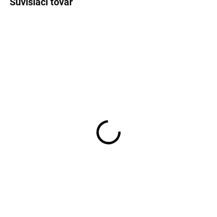
Súvisiaci tovar
SKLADOM
SKLADOM
Pánske tmavohnedé
Pánske čierne kožené
kožené spoločenské
spoločenské topánky
topánky DIGEL
DIGEL
€99,95
€99,95
od
Detail
Detail