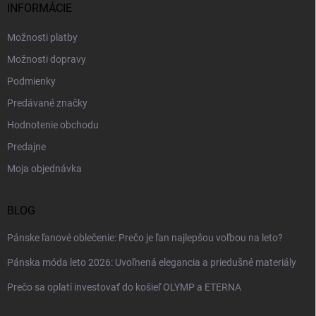
i
INFORMÁCIE
e
Možnosti platby
Možnosti dopravy
Podmienky
Predávané značky
Hodnotenie obchodu
Predajne
Moja objednávka
BLOG
Pánske ľanové oblečenie: Prečo je ľan najlepšou voľbou na leto?
Pánska móda leto 2026: Uvoľnená elegancia a priedušné materiály
Prečo sa oplatí investovať do košieľ OLYMP a ETERNA