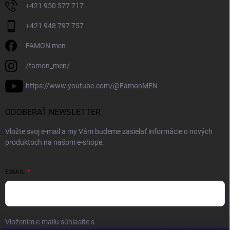
+421 950 577 717
+421 948 797 757
FAMON men
/famon_men/
https://www.youtube.com/@FamonMEN
ODOBERAŤ NEWSLETTER
Vložte svoj e-mail a my Vám budeme zasielať informácie o nových
produktoch na našom e-shope.
EMAIL
Vložením e-mailu súhlasíte s
podmienkami ochrany osobných údajov