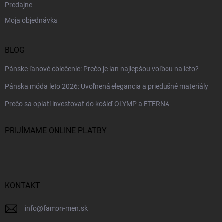
Predajne
Moja objednávka
BLOG
Pánske ľanové oblečenie: Prečo je ľan najlepšou voľbou na leto?
Pánska móda leto 2026: Uvoľnená elegancia a priedušné materiály
Prečo sa oplatí investovať do košieľ OLYMP a ETERNA
PRIJÍMAME ONLINE PLATBY
KONTAKT
info
@
famon-men.sk