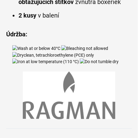
obťažujúcich štítkov
zvnútra boxeriek
2 kusy
v balení
Údržba: