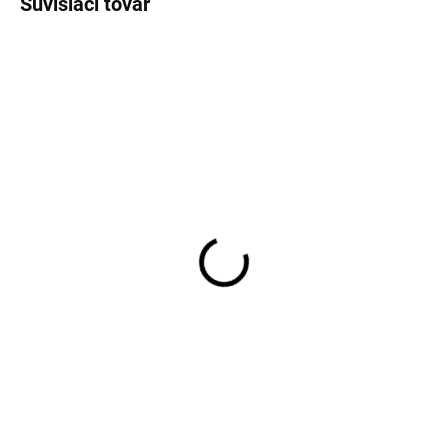
Súvisiaci tovar
SKLADOM
SKLADOM
Pánske čierne bavlnené
Pánske modré bavlnené
boxerky RAGMAN (2 ks)
boxerky RAGMAN (2 ks)
€25,95
€25,95
Detail
Detail