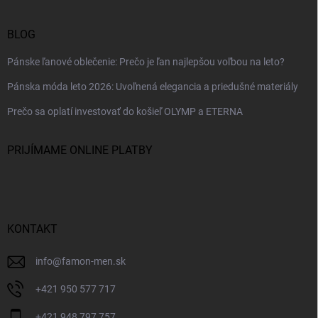
BLOG
Pánske ľanové oblečenie: Prečo je ľan najlepšou voľbou na leto?
Pánska móda leto 2026: Uvoľnená elegancia a priedušné materiály
Prečo sa oplatí investovať do košieľ OLYMP a ETERNA
PRIJÍMAME ONLINE PLATBY
KONTAKT
info
@
famon-men.sk
+421 950 577 717
+421 948 797 757