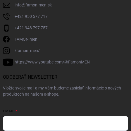
info
@
famon-men.sk
+421 950 577 717
+421 948 797 757
FAMON men
/famon_men/
https://www.youtube.com/@FamonMEN
ODOBERAŤ NEWSLETTER
Vložte svoj e-mail a my Vám budeme zasielať informácie o nových
produktoch na našom e-shope.
EMAIL