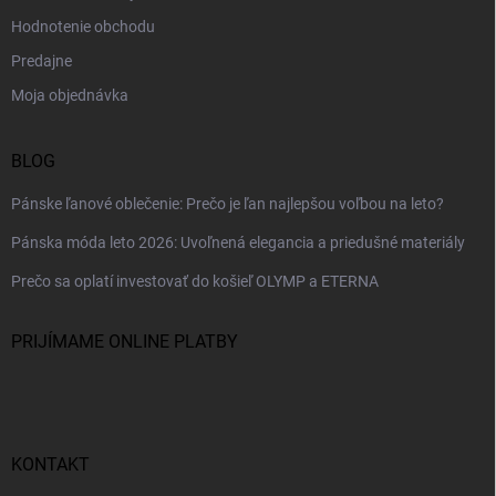
Hodnotenie obchodu
Predajne
Moja objednávka
BLOG
Pánske ľanové oblečenie: Prečo je ľan najlepšou voľbou na leto?
Pánska móda leto 2026: Uvoľnená elegancia a priedušné materiály
Prečo sa oplatí investovať do košieľ OLYMP a ETERNA
PRIJÍMAME ONLINE PLATBY
KONTAKT