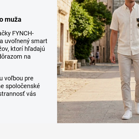
ho muža
načky FYNCH-
a uvoľnený smart
ov, ktorí hľadajú
 dôrazom na
u voľbou pre
ne spoločenské
estrannosť vás