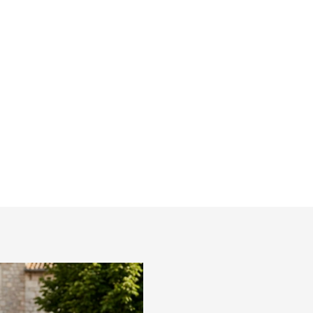
košeľu RAGMAN body fit
(2ks)
€35,95
l
Detail