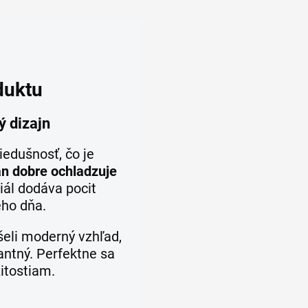
duktu
ý dizajn
iedušnosť, čo je
an dobre ochladzuje
iál dodáva pocit
ého dňa.
eli moderný vzhľad,
antný. Perfektne sa
žitostiam.