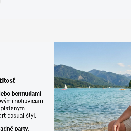
žitosť
alebo bermudami
lovými nohavicami
k pláteným
t casual štýl.
radné party
,