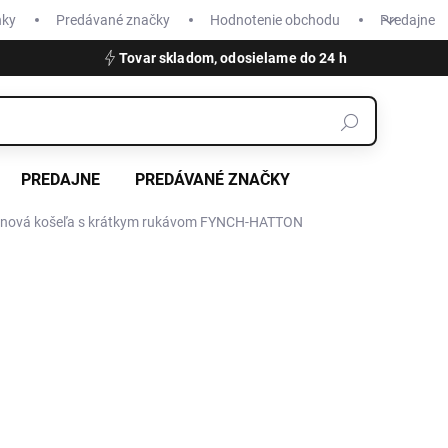
nky
Predávané značky
Hodnotenie obchodu
Predajne
Tovar skladom, odosielame do 24 h
PREDAJNE
PREDÁVANÉ ZNAČKY
ľanová košeľa s krátkym rukávom FYNCH-HATTON
€79,99
Jednotková
ZVOĽTE VARIANT
cena:
VEĽKOSŤ