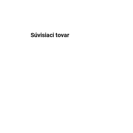
Súvisiaci tovar
SKLADOM
Pánske neviditeľné tričko
Pán