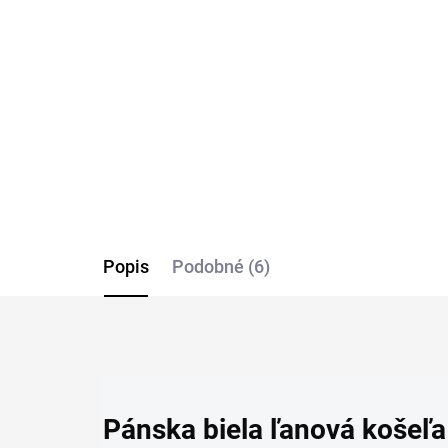
pod košeľu Covert
ko
(2 
€35,95
€3
Detail
Popis
Podobné (6)
Pánska biela ľanová košeľ