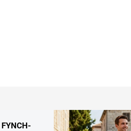
šeľu RAGMAN body fit
neviditeľné tričko pod
ks)
košeľu CITYZEN
5,95
€34,36
Detail
Detai
a FYNCH-