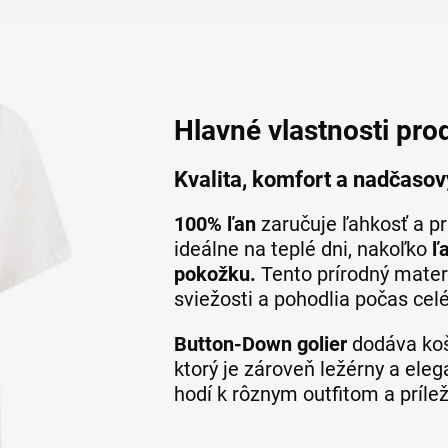
Hlavné vlastnosti pro
Kvalita, komfort a nadčasov
100% ľan
zaručuje ľahkosť a pr
ideálne na teplé dni, nakoľko
ľ
pokožku.
Tento prírodný mater
sviežosti a pohodlia počas cel
Button-Down golier
dodáva koš
ktorý je zároveň ležérny a eleg
hodí k rôznym outfitom a príle