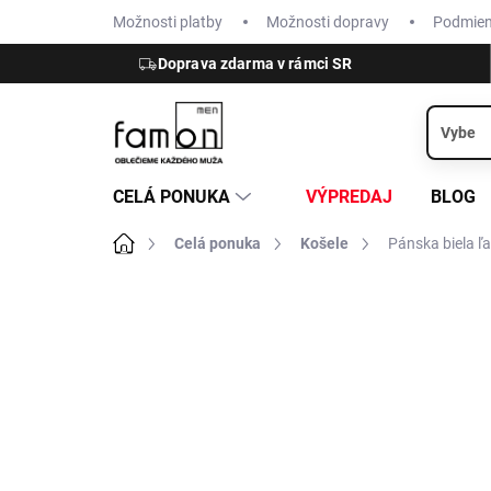
Prejsť
Možnosti platby
Možnosti dopravy
Podmie
na
obsah
Doprava zdarma v rámci SR
CELÁ PONUKA
VÝPREDAJ
BLOG
Domov
Celá ponuka
Košele
Pánska biela 
ZNAČKA:
FYNCH-HATTON
ĽAN