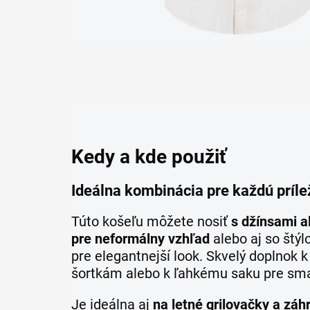
Kedy a kde použiť
Ideálna kombinácia pre každú príle
Túto košeľu môžete nosiť
s džínsami 
pre neformálny vzhľad
alebo aj so štý
pre elegantnejší look. Skvelý doplnok 
šortkám alebo k ľahkému saku pre smar
Je ideálna aj
na letné grilovačky a záh