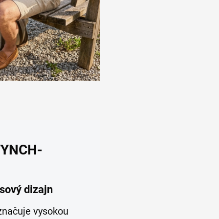
 FYNCH-
sový dizajn
načuje vysokou