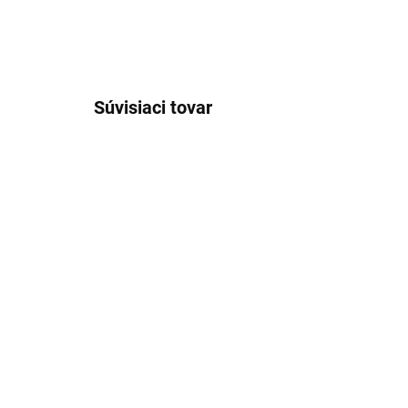
Súvisiaci tovar
VÝPREDAJ
SKLADOM
Pánske antibakteriálne
Pá