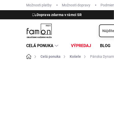
Prejsť
Možnosti platby
Možnosti dopravy
Podmie
na
obsah
Doprava zdarma v rámci SR
CELÁ PONUKA
VÝPREDAJ
BLOG
Domov
Celá ponuka
Košele
Pánska Dynami
ZNAČKA:
ETERNA
NOVINKA
NEŽEHLIVÁ