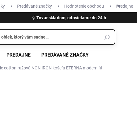
nky
Predávané značky
Hodnotenie obchodu
Predajne
Tovar skladom, odosielame do 24 h
PREDAJNE
PREDÁVANÉ ZNAČKY
c cotton ružová NON IRON košeľa ETERNA modern fit
€69,95
Jednotková
ZVOĽTE VARIANT
cena:
VEĽKOSŤ