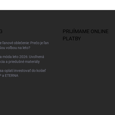
G
PRIJÍMAME ONLINE
PLATBY
 ľanové oblečenie: Prečo je ľan
šou voľbou na leto?
a móda leto 2026: Uvoľnená
cia a priedušné materiály
sa oplatí investovať do košieľ
 a ETERNA