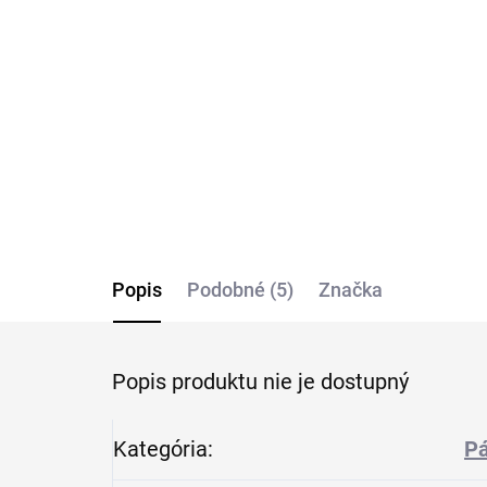
neviditeľné tričko pod
dl
košeľu CITYZEN
fit
€34,36
€4
Detail
Popis
Podobné (5)
Značka
Popis produktu nie je dostupný
Kategória
:
Pá