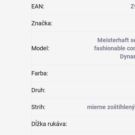
EAN
:
Z
Značka
:
Meisterhaft s
Model
:
fashionable cont
Dynam
Farba
:
Druh
:
Strih
:
mierne zoštíhlený
Dĺžka rukáva
: