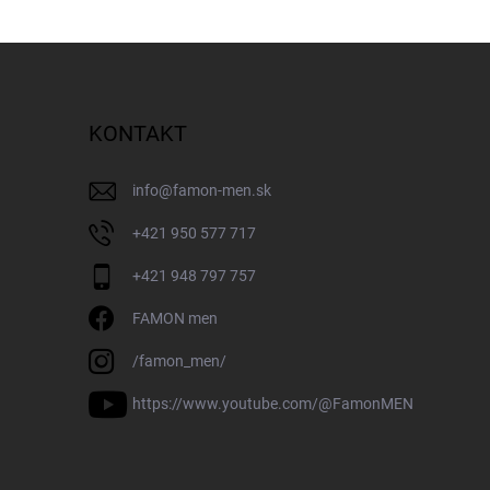
KONTAKT
info
@
famon-men.sk
+421 950 577 717
+421 948 797 757
FAMON men
/famon_men/
https://www.youtube.com/@FamonMEN