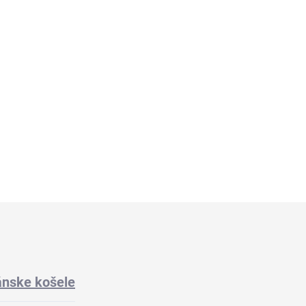
hý rukáv RAGMAN body
pod košeľu Covert
 2 kusy
€35,95
9,95
Detai
Detail
nske košele