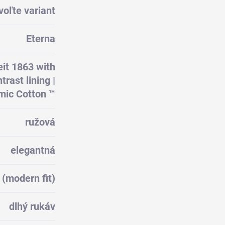
voľte variant
Eterna
eit 1863 with
rast lining |
ic Cotton ™
ružová
elegantná
 (modern fit)
dlhý rukáv