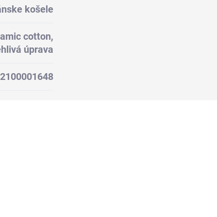
nske košele
amic cotton,
hlivá úprava
2100001648