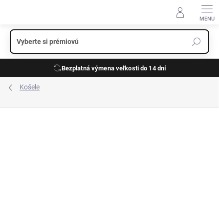
Prejsť
na
obsah
Bezplatná výmena veľkosti do 14 dní
Košele
ZNAČKA:
FYNCH-HATTON
VÝPREDAJ
ĽAN