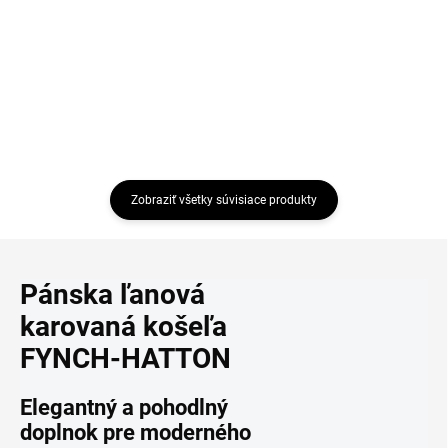
€29,95
Detail
Detail
Zobraziť všetky súvisiace produkty
Pánska ľanová
karovaná košeľa
FYNCH-HATTON
Elegantný a pohodlný
doplnok pre moderného