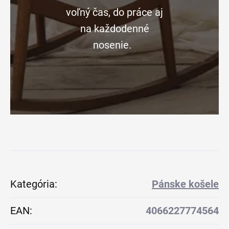
voľný čas, do práce aj
na každodenné
nosenie.
Kategória
:
Pánske košele
EAN
:
4066227774564