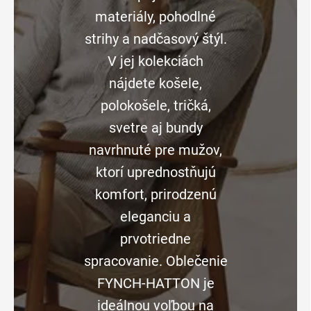
materiály, pohodlné
strihy a nadčasový štýl.
V jej kolekciách
nájdete košele,
polokošele, tričká,
svetre aj bundy
navrhnuté pre mužov,
ktorí uprednostňujú
komfort, prirodzenú
eleganciu a
prvotriedne
spracovanie. Oblečenie
FYNCH-HATTON je
ideálnou voľbou na