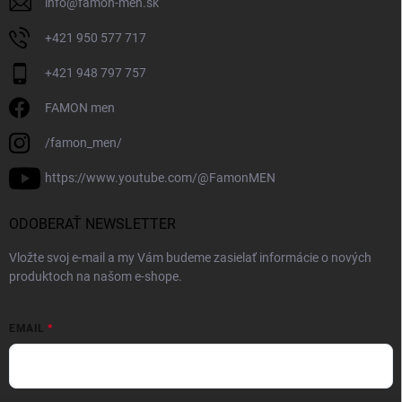
info
@
famon-men.sk
+421 950 577 717
+421 948 797 757
FAMON men
/famon_men/
https://www.youtube.com/@FamonMEN
ODOBERAŤ NEWSLETTER
Vložte svoj e-mail a my Vám budeme zasielať informácie o nových
produktoch na našom e-shope.
EMAIL