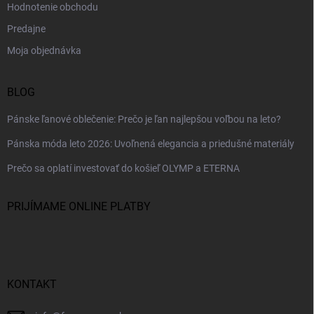
Hodnotenie obchodu
Predajne
Moja objednávka
BLOG
Pánske ľanové oblečenie: Prečo je ľan najlepšou voľbou na leto?
Pánska móda leto 2026: Uvoľnená elegancia a priedušné materiály
Prečo sa oplatí investovať do košieľ OLYMP a ETERNA
PRIJÍMAME ONLINE PLATBY
KONTAKT