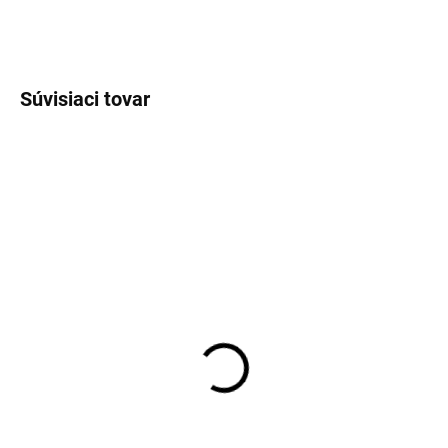
OPÝTAŤ SA
STRÁŽIŤ
Súvisiaci tovar
SKLADOM
SKLADOM
Pánske neviditeľné tielko
Pánske biele tielko pod
pod košeľu Covert
košeľu s "V" výstrihom
RAGMAN body fit (2ks)
€32,95