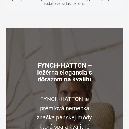
sedel presne tak, ako má.
FYNCH-HATTON –
ležérna elegancia s
dôrazom na kvalitu
FYNCH-HATTON je
prémiová nemecká
značka pánskej módy,
ktorá spája kvalitné