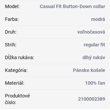
Model
:
Casual Fit Button-Down collar
Farba
:
modrá
Druh
:
voľnočasová
Strih
:
regular fit
Dĺžka rukáva
:
dlhý rukáv
Kategória
:
Pánske košele
Materiál
:
100% ľan
Produktové
2100002389
číslo
: