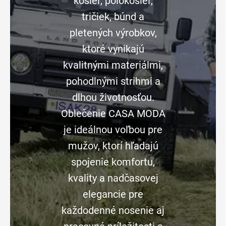
košieľ, polokošieľ,
tričiek, búnd a
pletených výrobkov,
ktoré vynikajú
kvalitnými materiálmi,
pohodlnými strihmi a
dlhou životnosťou.
Oblečenie CASA MODA
je ideálnou voľbou pre
mužov, ktorí hľadajú
spojenie komfortu,
kvality a nadčasovej
elegancie pre
každodenné nosenie aj