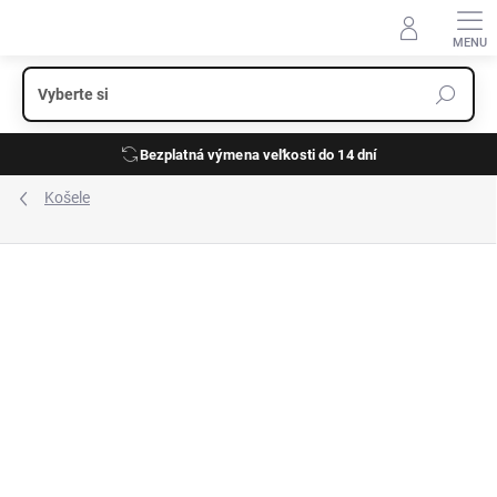
Prejsť
na
obsah
Bezplatná výmena veľkosti do 14 dní
Košele
ZNAČKA:
CASA MODA
NOVINKA
ĽAN