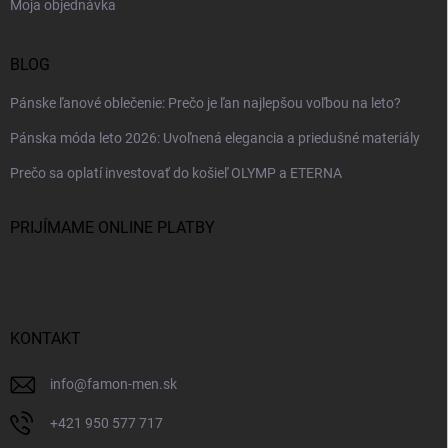
Moja objednávka
BLOG
Pánske ľanové oblečenie: Prečo je ľan najlepšou voľbou na leto?
Pánska móda leto 2026: Uvoľnená elegancia a priedušné materiály
Prečo sa oplatí investovať do košieľ OLYMP a ETERNA
PRIJÍMAME ONLINE PLATBY
KONTAKT
info
@
famon-men.sk
+421 950 577 717