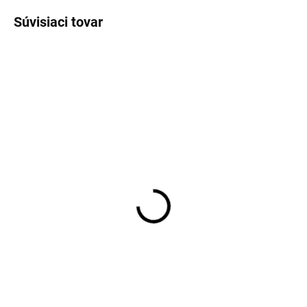
Súvisiaci tovar
NOVINKA
NOVINKA
ĽAN
ĽAN
SKLADOM
SKLADOM
Pánska zelenkavá
Pánska belasá ľanová
ľanová košeľa CASA
košeľa CASA MODA
MODA casual fit
casual fit
€69,99
€79,99
Detail
Detail