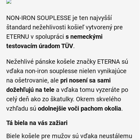
NON-IRON SOUPLESSE je ten najvyšší
štandard nežehlivosti košieľ vytvorený pre
ETERNU v spolupráci
s nemeckými
testovacím úradom TÜV
.
Nežehlivé pánske košele značky ETERNA sú
vďaka non-iron souplesse nielen vynikajúce
na ošetrovanie, ale
pri nosení sa sami
dožehľujú na tele
a vďaka tomu vyzeráte po
celý deň ako zo škatulky. Okrem skvelého
vzhľadu sú
odolnejšie voči pachom okolia
.
Tá biela na vás zažiari
Biele košele pre mužov sú vďaka neustálemu