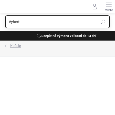
Prejsť
na
obsah
Bezplatná výmena veľkosti do 14 dní
Košele
ZNAČKA:
ETERNA
JERSEY