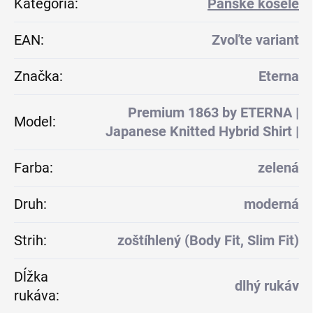
Kategória
:
Pánske košele
EAN
:
Zvoľte variant
Značka
:
Eterna
Premium 1863 by ETERNA |
Model
:
Japanese Knitted Hybrid Shirt |
Farba
:
zelená
Druh
:
moderná
Strih
:
zoštíhlený (Body Fit, Slim Fit)
Dĺžka
dlhý rukáv
rukáva
: