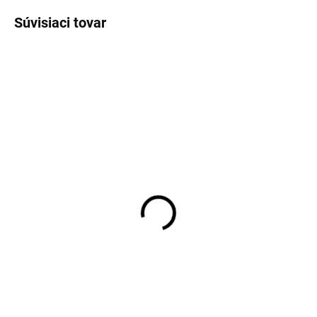
Súvisiaci tovar
TIP
SKLADOM
SKLADOM
Pánske bavlnené telové
Pánske biele tielko pod
tričko pod košeľu
košeľu s "V" výstrihom
RAGMAN body fit (2 ks)
RAGMAN body fit (2ks)
€34,95
€29,95
Detail
Detail