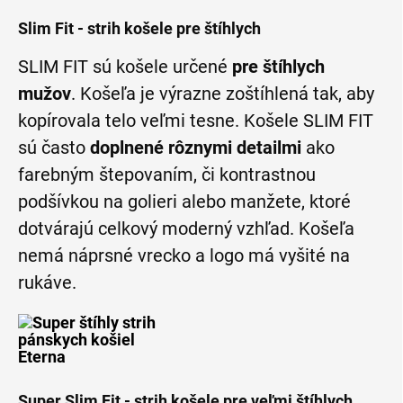
Slim Fit - strih košele pre štíhlych
SLIM FIT sú košele určené
pre štíhlych
mužov
. Košeľa je výrazne zoštíhlená tak, aby
kopírovala telo veľmi tesne. Košele SLIM FIT
sú často
doplnené rôznymi detailmi
ako
farebným štepovaním, či kontrastnou
podšívkou na golieri alebo manžete, ktoré
dotvárajú celkový moderný vzhľad. Košeľa
nemá náprsné vrecko a logo má vyšité na
rukáve.
Super Slim Fit - strih košele pre veľmi štíhlych