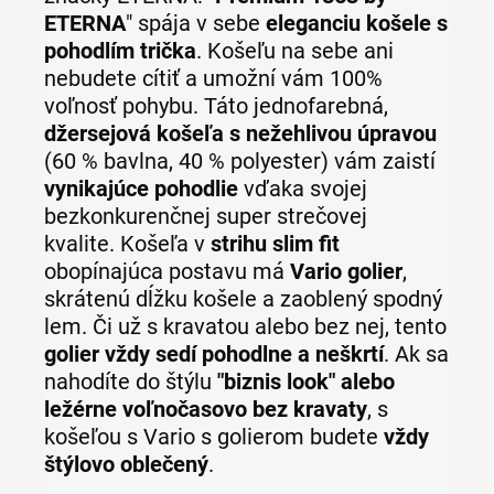
ETERNA
" spája v sebe
eleganciu košele s
pohodlím trička
. Košeľu na sebe ani
nebudete cítiť a umožní vám 100%
voľnosť pohybu. Táto jednofarebná,
džersejová košeľa s nežehlivou úpravou
(60 % bavlna, 40 % polyester) vám zaistí
vynikajúce pohodlie
vďaka svojej
bezkonkurenčnej super strečovej
kvalite.
Košeľa v
strihu slim fit
obopínajúca postavu má
Vario golier
,
skrátenú dĺžku košele a zaoblený spodný
lem. Či už s kravatou alebo bez nej, tento
golier vždy sedí pohodlne a neškrtí
. Ak sa
nahodíte do štýlu
"biznis look" alebo
ležérne voľnočasovo bez kravaty
, s
košeľou s Vario s golierom budete
vždy
štýlovo oblečený
.