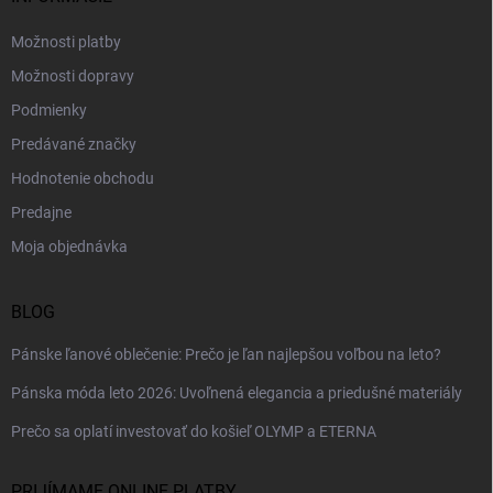
e
Možnosti platby
Možnosti dopravy
Podmienky
Predávané značky
Hodnotenie obchodu
Predajne
Moja objednávka
BLOG
Pánske ľanové oblečenie: Prečo je ľan najlepšou voľbou na leto?
Pánska móda leto 2026: Uvoľnená elegancia a priedušné materiály
Prečo sa oplatí investovať do košieľ OLYMP a ETERNA
PRIJÍMAME ONLINE PLATBY