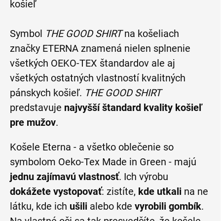
Symbol
THE GOOD SHIRT
na košeliach
značky ETERNA znamená nielen splnenie
všetkých OEKO-TEX štandardov ale aj
všetkých ostatných vlastností kvalitných
pánskych košieľ.
THE GOOD SHIRT
predstavuje
najvyšší štandard kvality košieľ
pre mužov
.
Košele Eterna - a všetko oblečenie so
symbolom Oeko-Tex Made in Green - majú
jednu zajímavú vlastnosť
. Ich výrobu
dokážete vystopovať
: zistíte,
kde utkali
na ne
látku, kde ich
ušili
alebo kde
vyrobili gombík
.
Na vlastné oči sa tak presvedčíte, že košele