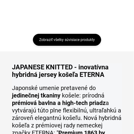
Zobraziť všetky súvisiace produkty
JAPANESE KNITTED - inovatívna
hybridná jersey košeľa ETERNA
Japonské umenie pretavené do
jedinečnej tkaniny
košele: prírodná
prémiová bavlna a high-tech priadz
a
vytvárajú túto plne flexibilnú, ultraľahkú a
zároveň elegantnú košeľu. Nová hybridná
košeľa z prémiovej rady nemeckej
značky ETERNA: "
Premium 1863 by