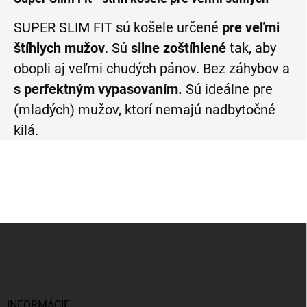
SUPER SLIM FIT sú košele určené
pre veľmi
štíhlych mužov
. Sú
silne zoštíhlené
tak, aby
obopli aj veľmi chudých pánov. Bez záhybov a
s perfektným vypasovaním.
Sú ideálne pre
(mladých) mužov, ktorí nemajú nadbytočné
kilá.
Z
á
p
ä
t
i
INFORMÁCIE