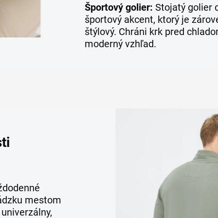
Športový golier:
Stojatý golier
športový akcent, ktorý je zárov
štýlový. Chráni krk pred chlad
moderný vzhľad.
ti
aždodenné
chádzku mestom
 univerzálny,