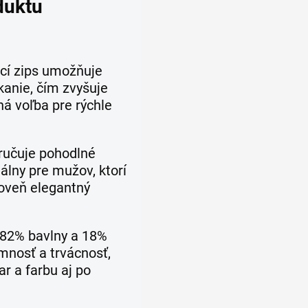
duktu
cí zips umožňuje
kanie, čím zvyšuje
ná voľba pre rýchle
ručuje pohodlné
álny pre mužov, ktorí
roveň elegantný
82% bavlny a 18%
mnosť a trvácnosť,
r a farbu aj po