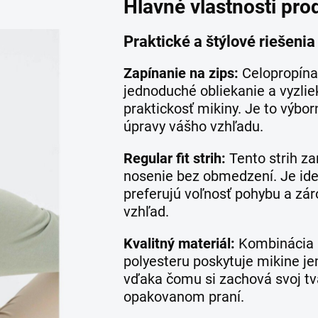
Hlavné vlastnosti pro
Praktické a štýlové riešenia
Zapínanie na zips:
Celopropína
jednoduché obliekanie a vyzlie
praktickosť mikiny. Je to výbor
úpravy vášho vzhľadu.
Regular fit strih:
Tento strih za
nosenie bez obmedzení. Je ide
preferujú voľnosť pohybu a zá
vzhľad.
Kvalitný materiál:
Kombinácia 
polyesteru poskytuje mikine je
vďaka čomu si zachová svoj tva
opakovanom praní.