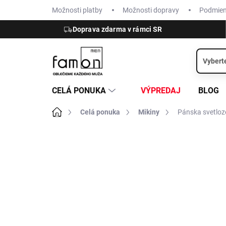
Prejsť
Možnosti platby
Možnosti dopravy
Podmie
na
obsah
Doprava zdarma v rámci SR
CELÁ PONUKA
VÝPREDAJ
BLOG
Domov
Celá ponuka
Mikiny
Pánska svetloz
ZNAČKA:
BRAX