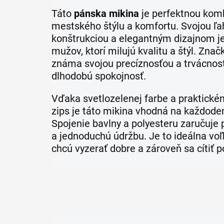
Táto
pánska mikina
je perfektnou kom
mestského štýlu a komfortu. Svojou ľ
konštrukciou a elegantným dizajnom j
mužov, ktorí milujú kvalitu a štýl. Zna
známa svojou precíznosťou a trvácnosť
dlhodobú spokojnosť.
Vďaka svetlozelenej farbe a praktické
zips je táto mikina vhodná na každode
Spojenie bavlny a polyesteru zaručuje
a jednoduchú údržbu. Je to ideálna voľb
chcú vyzerať dobre a zároveň sa cítiť 