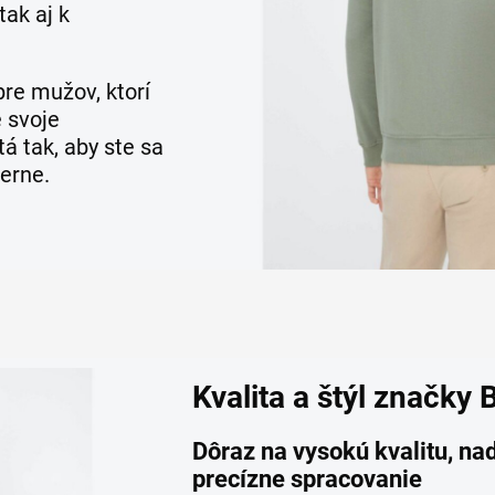
tak aj k
re mužov, ktorí
e svoje
á tak, aby ste sa
derne.
Kvalita a štýl značky
Dôraz na vysokú kvalitu, na
precízne spracovanie