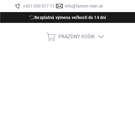
Moja objednávka
+421 950 577 717
info@famon-men.sk
Bezplatná výmena veľkosti do 14 dní
PRÁZDNY KOŠÍK
NÁKUPNÝ
KOŠÍK
M
L