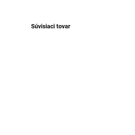
Súvisiaci tovar
SKLADOM
Pánska modrá mikina
BRAX