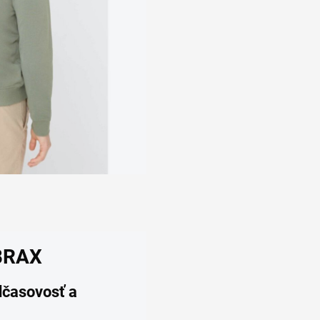
 BRAX
dčasovosť a