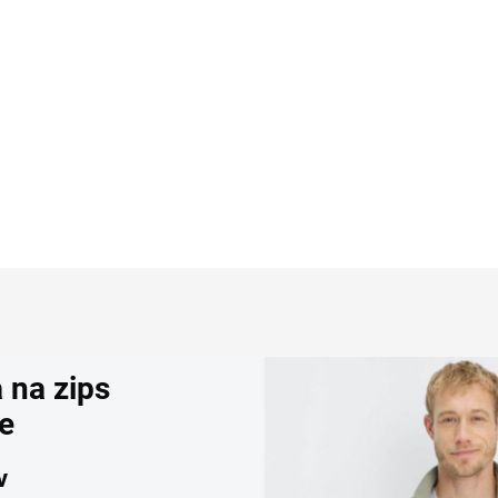
 na zips
e
v