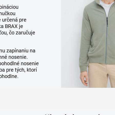
bináciou
ahučkou
e určená pre
čka BRAX je
ou, čo zaručuje
mu zapínaniu na
nné nosenie.
 pohodlné nosenie
a pre tých, ktorí
pohodlne.