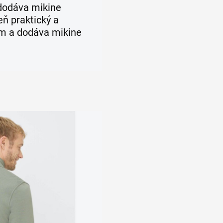
 dodáva mikine
eň praktický a
om a dodáva mikine