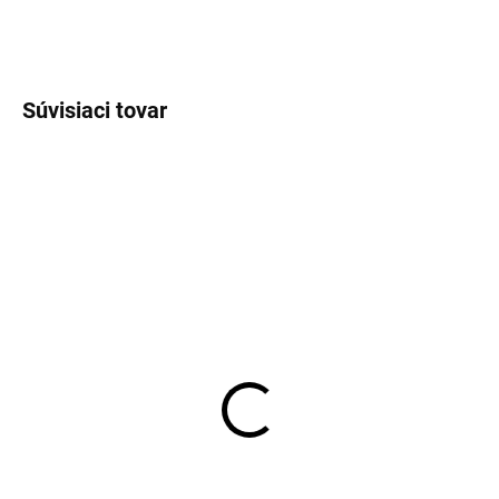
OPÝTAŤ SA
STRÁŽIŤ
Súvisiaci tovar
VÝPREDAJ
ĽAN
SKLADOM
SKLADOM
Pánske modré ľanové
Pánska košeľa so
nohavice s bavlnou RED
skráteným rukávom
POINT
OLYMP, body fit