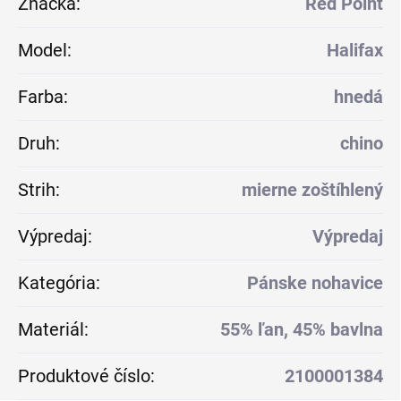
Značka
:
Red Point
Model
:
Halifax
Farba
:
hnedá
Druh
:
chino
Strih
:
mierne zoštíhlený
Výpredaj
:
Výpredaj
Kategória
:
Pánske nohavice
Materiál
:
55% ľan, 45% bavlna
Produktové číslo
:
2100001384