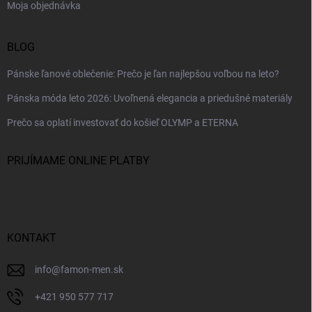
Moja objednávka
BLOG
Pánske ľanové oblečenie: Prečo je ľan najlepšou voľbou na leto?
Pánska móda leto 2026: Uvoľnená elegancia a priedušné materiály
Prečo sa oplatí investovať do košieľ OLYMP a ETERNA
PRIJÍMAME ONLINE PLATBY
KONTAKT
info
@
famon-men.sk
+421 950 577 717