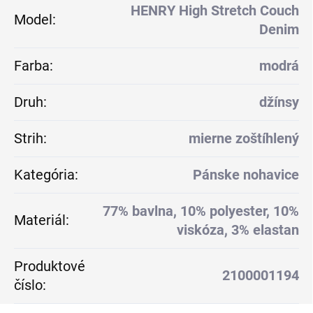
HENRY High Stretch Couch
Model
:
Denim
Farba
:
modrá
Druh
:
džínsy
Strih
:
mierne zoštíhlený
Kategória
:
Pánske nohavice
77% bavlna, 10% polyester, 10%
Materiál
:
viskóza, 3% elastan
Produktové
2100001194
číslo
: