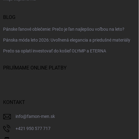
BLOG
Pánske ľanové oblečenie: Prečo je ľan najlepšou voľbou na leto?
Pánska móda leto 2026: Uvoľnená elegancia a priedušné materiály
Prečo sa oplatí investovať do košieľ OLYMP a ETERNA
PRIJÍMAME ONLINE PLATBY
KONTAKT
info
@
famon-men.sk
+421 950 577 717