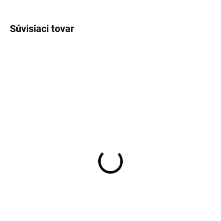
OPÝTAŤ SA
STRÁŽIŤ
Súvisiaci tovar
VÝPREDAJ
SKLADOM
SKLADOM
Pánska kvetovaná
Pánska košeľa OLYMP
košeľa OLYMP body fit
body fit predĺžený rukáv
€52,46
€69,95
Detail
Detail