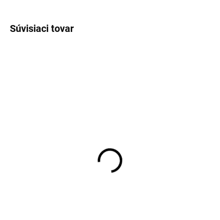
OPÝTAŤ SA
STRÁŽIŤ
Súvisiaci tovar
VÝPREDAJ
SKLADOM
SKLADOM
Pánske sivé bavlnené
Pánska kvetovaná
nohavice REDPOINT
košeľa OLYMP body fit
mierne zoštíhlený strih
€52,46
€79,95
Detail
Detail