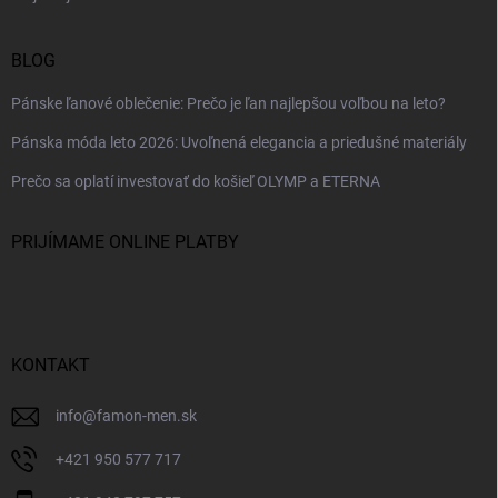
BLOG
Pánske ľanové oblečenie: Prečo je ľan najlepšou voľbou na leto?
Pánska móda leto 2026: Uvoľnená elegancia a priedušné materiály
Prečo sa oplatí investovať do košieľ OLYMP a ETERNA
PRIJÍMAME ONLINE PLATBY
KONTAKT
info
@
famon-men.sk
+421 950 577 717