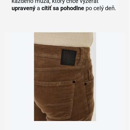
každého muža, ktorý chce vyzerať
upravený
a
cítiť sa pohodlne
po celý deň.