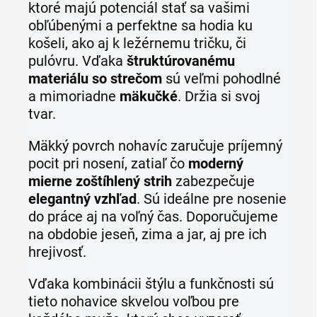
ktoré majú potenciál stať sa vašimi
obľúbenými a perfektne sa hodia ku
košeli, ako aj k ležérnemu tričku, či
pulóvru.
Vďaka
štruktúrovanému
materiálu so strečom
sú veľmi pohodlné
a mimoriadne
mäkučké
. Držia si svoj
tvar.
Mäkký povrch nohavíc zaručuje príjemný
pocit pri nosení, zatiaľ čo
moderný
mierne zoštíhlený strih
zabezpečuje
elegantný vzhľad
. Sú ideálne pre nosenie
do práce aj na voľný čas. Doporučujeme
na obdobie jeseň, zima a jar, aj pre ich
hrejivosť.
Vďaka kombinácii štýlu a funkčnosti sú
tieto nohavice skvelou voľbou pre