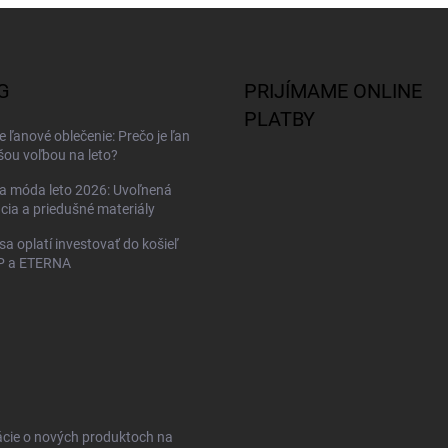
G
PRIJÍMAME ONLINE
PLATBY
 ľanové oblečenie: Prečo je ľan
šou voľbou na leto?
a móda leto 2026: Uvoľnená
cia a priedušné materiály
sa oplatí investovať do košieľ
 a ETERNA
ácie o nových produktoch na