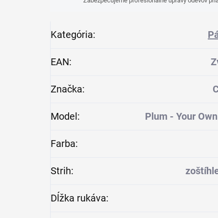
Zabezpečujeme profesionálne úpravy odevov pria
Kategória
:
Pá
EAN
:
Z
Značka
:
C
Model
:
Plum - Your Own
Farba
:
Strih
:
zoštíhl
Dĺžka rukáva
: