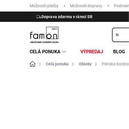
Prejsť
Možnosti platby
Možnosti dopravy
Podmie
na
obsah
Doprava zdarma v rámci SR
CELÁ PONUKA
VÝPREDAJ
BLOG
Domov
Celá ponuka
Obleky
Pánska bordová
ZNAČKA:
CLUB OF GENTS