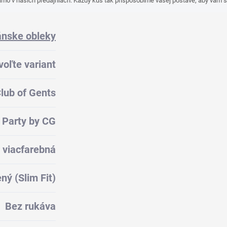
mo v našich predajniach. Každý kus tak prispôsobíme vašej postave, aby vám s
nske obleky
voľte variant
lub of Gents
 Party by CG
viacfarebná
ený (Slim Fit)
Bez rukáva