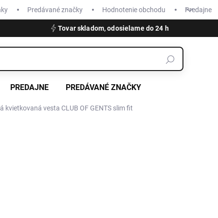
nky
Predávané značky
Hodnotenie obchodu
Predajne
Tovar skladom, odosielame do 24 h
PREDAJNE
PREDÁVANÉ ZNAČKY
 kvietkovaná vesta CLUB OF GENTS slim fit
€124,95
Jednotková
ZVOĽTE VARIANT
cena:
VEĽKOSŤ