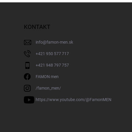
KONTAKT
info
@
famon-men.sk
+421 950 577 717
+421 948 797 757
FAMON men
/famon_men/
https://www.youtube.com/@FamonMEN