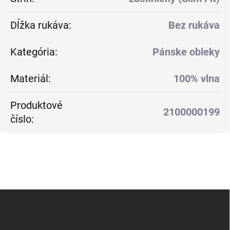
Dĺžka rukáva
:
Bez rukáva
Kategória
:
Pánske obleky
Materiál
:
100% vlna
Produktové
2100000199
číslo
:
Z
á
p
ä