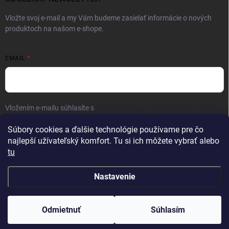
Vložte svoj e-mail a my Vám budeme zasielať informácie o nových
produktoch na našom e-shope.
EMAIL
Vložením e-mailu súhlasíte s
podmienkami ochrany osobných údajov
Prihlásiť sa
Súbory cookies a ďalšie technológie používame pre čo
najlepší užívateľský komfort. Tu si ich môžete vybrať alebo
tu
Nastavenie
Copyright 2026
FAMON men
. Všetky práva vyhradené.
Odmietnuť
Súhlasím
Vytvoril Shoptet