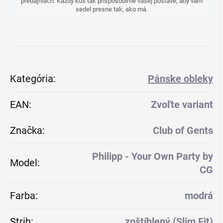
predajniach. Každý kus tak prispôsobíme vašej postave, aby vám
sedel presne tak, ako má.
Kategória
:
Pánske obleky
EAN
:
Zvoľte variant
Značka
:
Club of Gents
Philipp - Your Own Party by
Model
:
CG
Farba
:
modrá
Strih
:
zoštíhlený (Slim Fit)