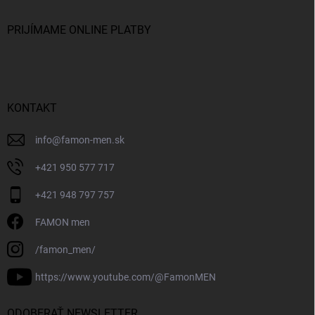
PRIJÍMAME ONLINE PLATBY
KONTAKT
info
@
famon-men.sk
+421 950 577 717
+421 948 797 757
FAMON men
/famon_men/
https://www.youtube.com/@FamonMEN
ODOBERAŤ NEWSLETTER