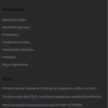
t
i
INFORMÁCIE
e
Možnosti platby
Možnosti dopravy
Podmienky
Predávané značky
Hodnotenie obchodu
Predajne
Moja objednávka
BLOG
Pánske ľanové oblečenie: Prečo je ľan najlepšou voľbou na leto?
Pánska móda leto 2026: Uvoľnená elegancia a priedušné materiály
Prečo sa oplatí investovať do košieľ OLYMP a ETERNA