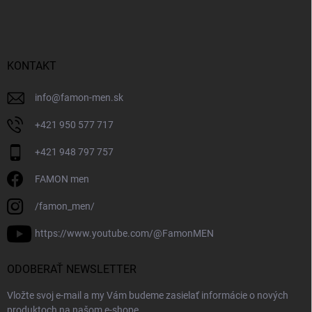
KONTAKT
info
@
famon-men.sk
+421 950 577 717
+421 948 797 757
FAMON men
/famon_men/
https://www.youtube.com/@FamonMEN
ODOBERAŤ NEWSLETTER
Vložte svoj e-mail a my Vám budeme zasielať informácie o nových
produktoch na našom e-shope.