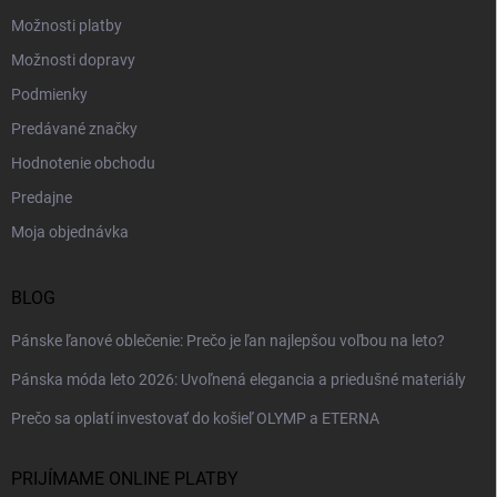
e
Možnosti platby
Možnosti dopravy
Podmienky
Predávané značky
Hodnotenie obchodu
Predajne
Moja objednávka
BLOG
Pánske ľanové oblečenie: Prečo je ľan najlepšou voľbou na leto?
Pánska móda leto 2026: Uvoľnená elegancia a priedušné materiály
Prečo sa oplatí investovať do košieľ OLYMP a ETERNA
PRIJÍMAME ONLINE PLATBY