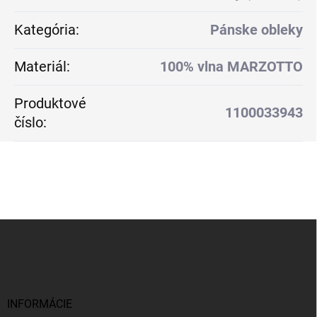
Kategória
:
Pánske obleky
Materiál
:
100% vlna MARZOTTO
Produktové
1100033943
číslo
:
Z
á
p
ä
t
i
INFORMÁCIE