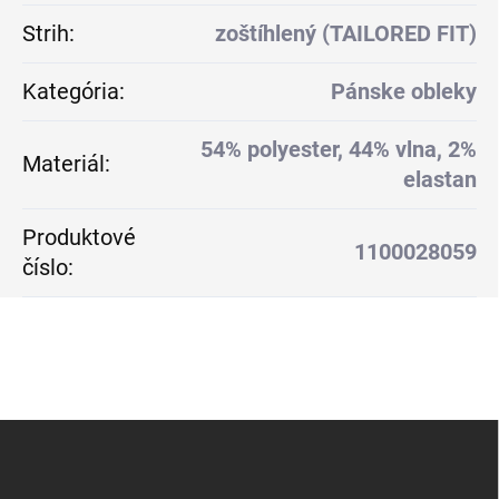
Strih
:
zoštíhlený (TAILORED FIT)
Kategória
:
Pánske obleky
54% polyester, 44% vlna, 2%
Materiál
:
elastan
Produktové
1100028059
číslo
:
Z
á
p