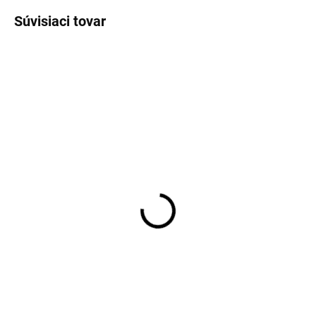
Súvisiaci tovar
SKLADOM
Pánske oblekové
nohavice CLUB OF
GENTS tailored fit
€109,95
Detail