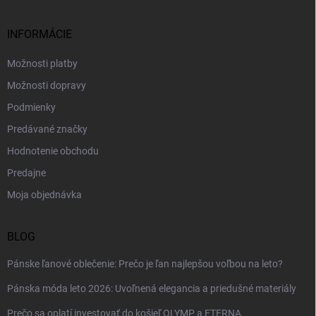
ä
t
i
INFORMÁCIE
e
Možnosti platby
Možnosti dopravy
Podmienky
Predávané značky
Hodnotenie obchodu
Predajne
Moja objednávka
BLOG
Pánske ľanové oblečenie: Prečo je ľan najlepšou voľbou na leto?
Pánska móda leto 2026: Uvoľnená elegancia a priedušné materiály
Prečo sa oplatí investovať do košieľ OLYMP a ETERNA