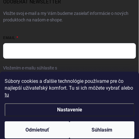
ODOBERAŤ NEWSLETTER
Vložte svoj e-mail a my Vám budeme zasielať informácie o nových
produktoch na našom e-shope.
EMAIL
Vložením e-mailu súhlasíte s
podmienkami ochrany osobných údajov
Prihlásiť sa
Súbory cookies a ďalšie technológie používame pre čo
najlepší užívateľský komfort. Tu si ich môžete vybrať alebo
tu
Nastavenie
Copyright 2026
FAMON men
. Všetky práva vyhradené.
Odmietnuť
Súhlasím
Vytvoril Shoptet