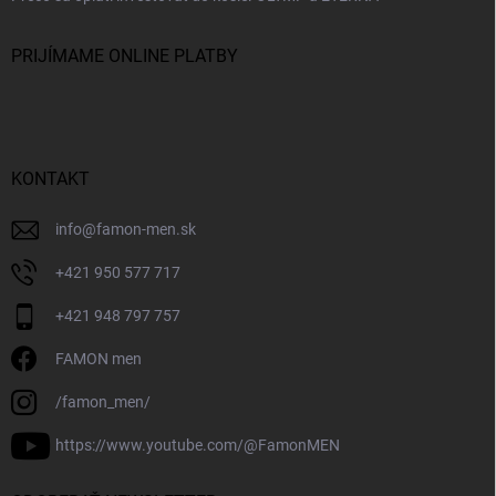
PRIJÍMAME ONLINE PLATBY
KONTAKT
info
@
famon-men.sk
+421 950 577 717
+421 948 797 757
FAMON men
/famon_men/
https://www.youtube.com/@FamonMEN