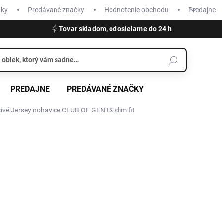
nky
Predávané značky
Hodnotenie obchodu
Predajne
Tovar skladom, odosielame do 24 h
PREDAJNE
PREDÁVANÉ ZNAČKY
vé Jersey nohavice CLUB OF GENTS slim fit
€99,95
Jednotková
ZVOĽTE VARIANT
cena:
VEĽKOSŤ