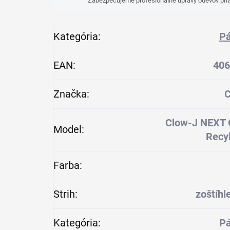
Zabezpečujeme profesionálne úpravy odevov pria
Kategória
:
Pá
EAN
:
406
Značka
:
C
Clow-J NEXT 
Model
:
Recy
Farba
:
Strih
:
zoštíhl
Kategória
:
Pá