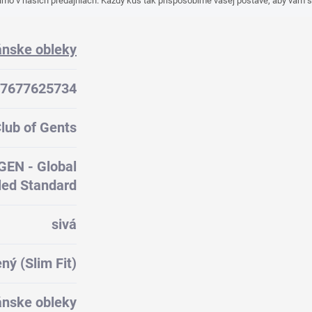
mo v našich predajniach. Každý kus tak prispôsobíme vašej postave, aby vám s
nske obleky
7677625734
lub of Gents
GEN - Global
led Standard
sivá
ený (Slim Fit)
nske obleky