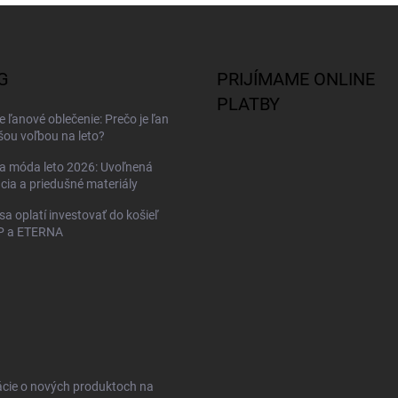
G
PRIJÍMAME ONLINE
PLATBY
 ľanové oblečenie: Prečo je ľan
šou voľbou na leto?
a móda leto 2026: Uvoľnená
cia a priedušné materiály
sa oplatí investovať do košieľ
 a ETERNA
ácie o nových produktoch na