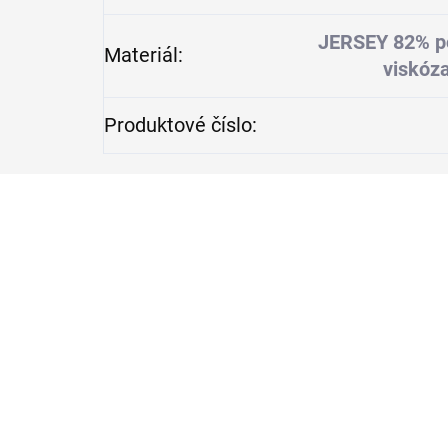
JERSEY 82% po
Materiál
:
viskóza
Produktové číslo
: