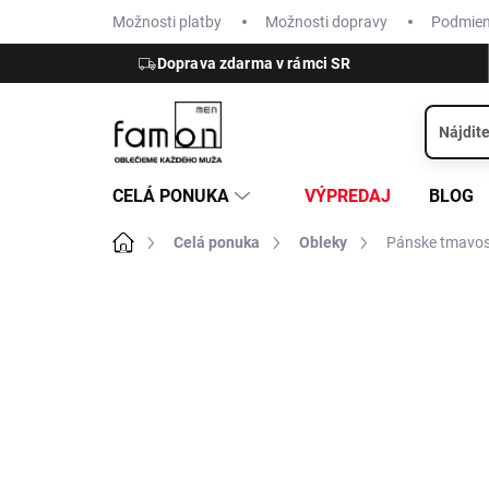
Prejsť
Možnosti platby
Možnosti dopravy
Podmie
na
obsah
Doprava zdarma v rámci SR
CELÁ PONUKA
VÝPREDAJ
BLOG
Domov
Celá ponuka
Obleky
Pánske tmavosi
ZNAČKA:
CLUB OF GENTS