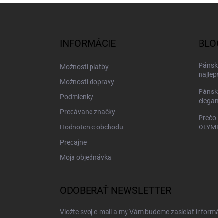
Z
á
p
ä
INFORMÁCIE
BLO
t
i
Pánske
Možnosti platby
e
najlep
Možnosti dopravy
Pánsk
Podmienky
elegan
Predávané značky
Prečo 
Hodnotenie obchodu
OLYMP
Predajne
Moja objednávka
ODOBERAŤ NEWSLETTER
Vložte svoj e-mail a my Vám budeme zasielať inform