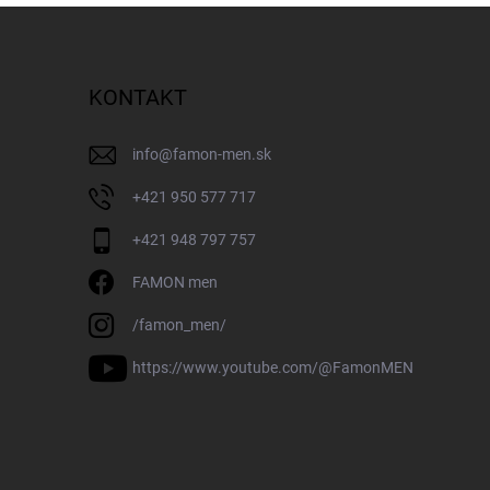
KONTAKT
info
@
famon-men.sk
+421 950 577 717
+421 948 797 757
FAMON men
/famon_men/
https://www.youtube.com/@FamonMEN