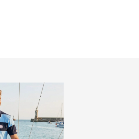
l
Detail