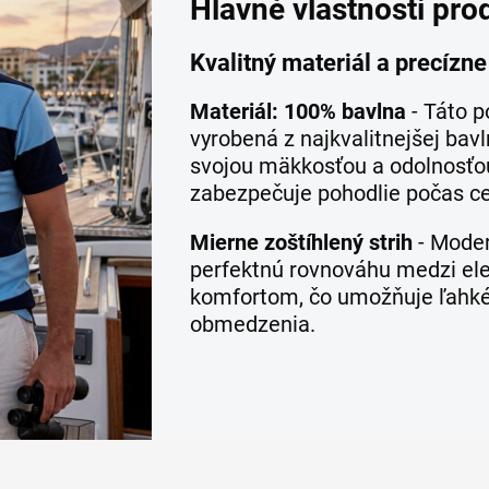
Hlavné vlastnosti pro
Kvalitný materiál a precízn
Materiál: 100% bavlna
- Táto p
vyrobená z najkvalitnejšej bavl
svojou mäkkosťou a odolnosťo
zabezpečuje pohodlie počas ce
Mierne zoštíhlený strih
- Modern
perfektnú rovnováhu medzi el
komfortom, čo umožňuje ľahk
obmedzenia.