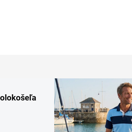
Detai
olokošeľa