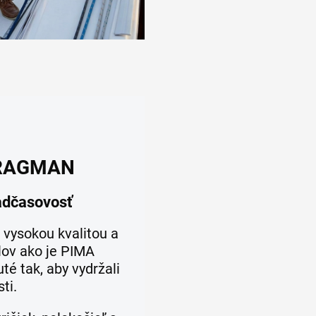
y RAGMAN
nadčasovosť
 vysokou kvalitou a
lov ako je PIMA
té tak, aby vydržali
ti.