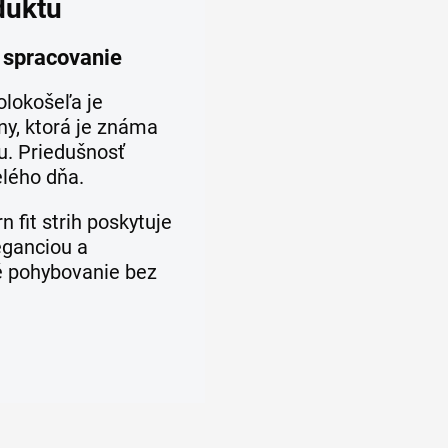
duktu
e spracovanie
olokošeľa je
ny, ktorá je známa
u. Priedušnosť
lého dňa.
 fit strih poskytuje
eganciou a
é pohybovanie bez