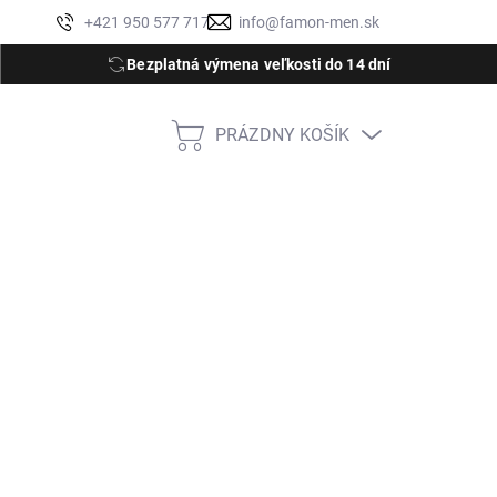
Moja objednávka
+421 950 577 717
info@famon-men.sk
Bezplatná výmena veľkosti do 14 dní
PRÁZDNY KOŠÍK
NÁKUPNÝ
KOŠÍK
,95
M
5XL