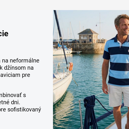
cie
 na neformálne
í k džínsom na
aviciam pre
binovať s
tné dni.
re sofistikovaný