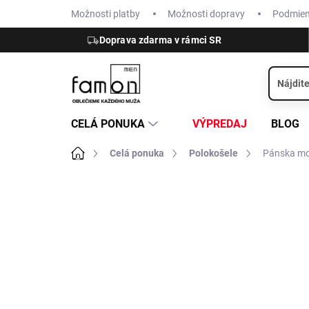
Prejsť
Možnosti platby
Možnosti dopravy
Podmie
na
obsah
Doprava zdarma v rámci SR
CELÁ PONUKA
VÝPREDAJ
BLOG
Domov
Celá ponuka
Polokošele
Pánska mo
ZNAČKA:
RAGMAN
VÝPREDAJ