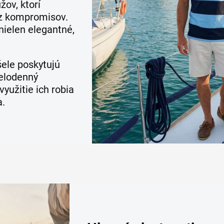
ov, ktorí
ez kompromisov.
nielen elegantné,
šele poskytujú
celodenný
yužitie ich robia
a.