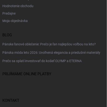
Hodnotenie obchodu
Predajne
Moja objednávka
BLOG
Pánske ľanové oblečenie: Prečo je ľan najlepšou voľbou na leto?
Pánska móda leto 2026: Uvoľnená elegancia a priedušné materiály
Prečo sa oplatí investovať do košieľ OLYMP a ETERNA
PRIJÍMAME ONLINE PLATBY
KONTAKT