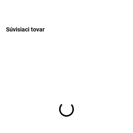
OPÝTAŤ SA
STRÁŽIŤ
Súvisiaci tovar
VÝPREDAJ
VÝPREDAJ
SKLADOM
SKLADOM
Pánsky svetlomodrý
Pánsky zelený bavlnený
bavlnený pulóver
pulóver FYNCH-HATTON
FYNCH-HATTON
€55,99