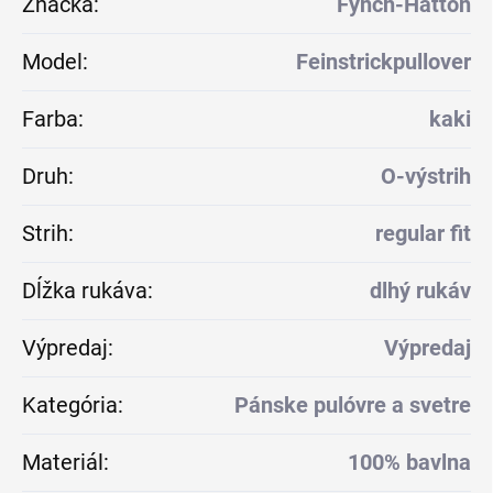
Značka
:
Fynch-Hatton
Model
:
Feinstrickpullover
Farba
:
kaki
Druh
:
O-výstrih
Strih
:
regular fit
Dĺžka rukáva
:
dlhý rukáv
Výpredaj
:
Výpredaj
Kategória
:
Pánske pulóvre a svetre
Materiál
:
100% bavlna