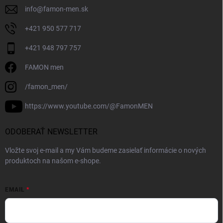
info
@
famon-men.sk
+421 950 577 717
+421 948 797 757
FAMON men
/famon_men/
https://www.youtube.com/@FamonMEN
ODOBERAŤ NEWSLETTER
Vložte svoj e-mail a my Vám budeme zasielať informácie o nových
produktoch na našom e-shope.
EMAIL