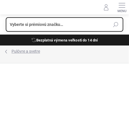
Prejsť
na
obsah
Bezplatná výmena veľkosti do 14 dní
Pulóvre a svetre
ZNAČKA:
FYNCH-HATTON
VÝPREDAJ