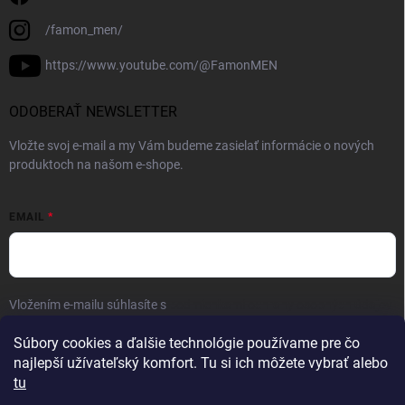
/famon_men/
https://www.youtube.com/@FamonMEN
ODOBERAŤ NEWSLETTER
Vložte svoj e-mail a my Vám budeme zasielať informácie o nových
produktoch na našom e-shope.
EMAIL
Vložením e-mailu súhlasíte s
podmienkami ochrany osobných údajov
Prihlásiť sa
Súbory cookies a ďalšie technológie používame pre čo
najlepší užívateľský komfort. Tu si ich môžete vybrať alebo
tu