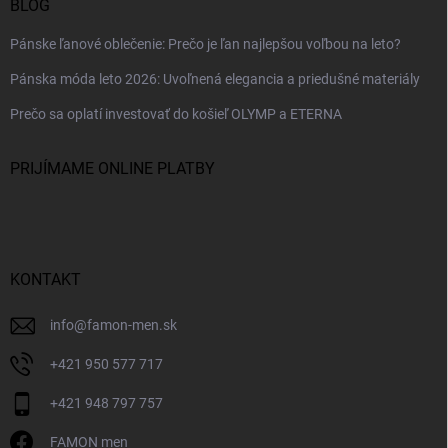
BLOG
Pánske ľanové oblečenie: Prečo je ľan najlepšou voľbou na leto?
Pánska móda leto 2026: Uvoľnená elegancia a priedušné materiály
Prečo sa oplatí investovať do košieľ OLYMP a ETERNA
PRIJÍMAME ONLINE PLATBY
KONTAKT
info
@
famon-men.sk
+421 950 577 717
+421 948 797 757
FAMON men