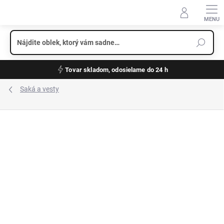
Prejsť
na
obsah
Tovar skladom, odosielame do 24 h
Saká a vesty
ZNAČKA:
CLUB OF GENTS
VÝPREDAJ