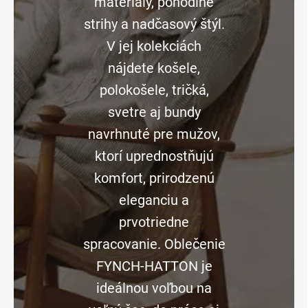
materiály, pohodlné
strihy a nadčasový štýl.
V jej kolekciách
nájdete košele,
polokošele, tričká,
svetre aj bundy
navrhnuté pre mužov,
ktorí uprednostňujú
komfort, prirodzenú
eleganciu a
prvotriedne
spracovanie. Oblečenie
FYNCH-HATTON je
ideálnou voľbou na