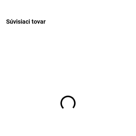
OPÝTAŤ SA
STRÁŽIŤ
Súvisiaci tovar
SKLADOM
SKLADOM
Pánske béžové bavlnené
Pánske mentolové
tričko FYNCH-HATTON
bavlnené tričko FYNCH-
HATTON
€20,99
€20,99
Detail