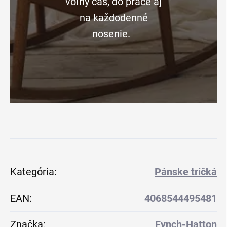
voľný čas, do práce aj
na každodenné
nosenie.
Kategória
:
Pánske tričká
EAN
:
4068544495481
Značka
:
Fynch-Hatton