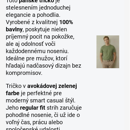
Toto
pánske tričko
je
stelesnením jednoduchej
elegancie a pohodlia.
Vyrobené z kvalitnej
100%
bavlny
, poskytuje nielen
príjemný pocit na pokožke,
ale aj odolnosť voči
každodennému noseniu.
Ideálne pre mužov, ktorí
hľadajú nadčasový dizajn bez
kompromisov.
Tričko v
avokádovej zelenej
farbe
je perfektné pre
moderný smart casual štýl.
Jeho
regular fit
strih zaručuje
pohodlné nosenie, či už ide o
voľný čas, prácu alebo
spoločenské udalosti.