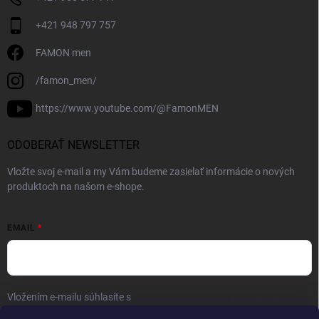
+421 948 797 757
FAMON men
/famon_men/
https://www.youtube.com/@FamonMEN
ODOBERAŤ NEWSLETTER
Vložte svoj e-mail a my Vám budeme zasielať informácie o nových
produktoch na našom e-shope.
EMAIL
Vložením e-mailu súhlasíte s
podmienkami ochrany osobných údajov