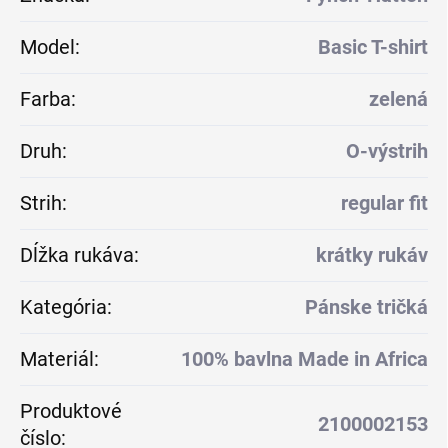
Model
:
Basic T-shirt
Farba
:
zelená
Druh
:
O-výstrih
Strih
:
regular fit
Dĺžka rukáva
:
krátky rukáv
Kategória
:
Pánske tričká
Materiál
:
100% bavlna Made in Africa
Produktové
2100002153
číslo
: