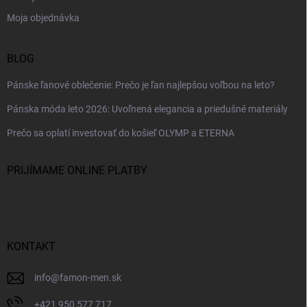
Moja objednávka
BLOG
Pánske ľanové oblečenie: Prečo je ľan najlepšou voľbou na leto?
Pánska móda leto 2026: Uvoľnená elegancia a priedušné materiály
Prečo sa oplatí investovať do košieľ OLYMP a ETERNA
PRIJÍMAME ONLINE PLATBY
KONTAKT
info
@
famon-men.sk
+421 950 577 717