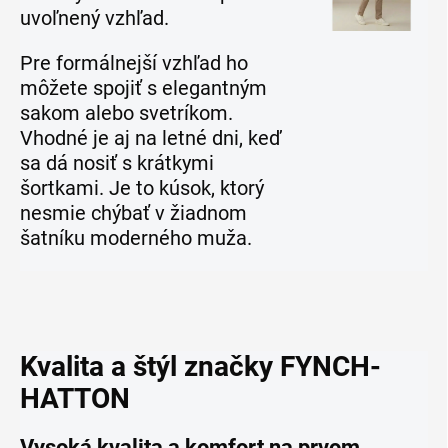
uvoľnený vzhľad.
Pre formálnejší vzhľad ho
môžete spojiť s elegantným
sakom alebo svetríkom.
Vhodné je aj na letné dni, keď
sa dá nosiť s krátkymi
šortkami. Je to kúsok, ktorý
nesmie chýbať v žiadnom
šatníku moderného muža.
Kvalita a štýl značky FYNCH-
HATTON
Vysoká kvalita a komfort na prvom