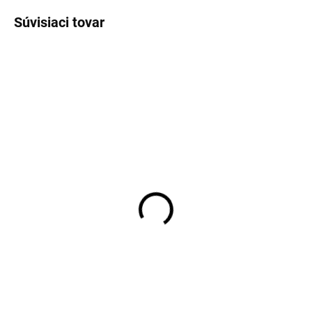
Súvisiaci tovar
TIP
TIP
SKLADOM
SKLADOM
Pánske bavlnené čierne
Pánske modré bavlnené
prémiové tričko s
tričko s patentom
patentom RAGMAN
RAGMAN
€49,99
€49,99
Detail
Detail