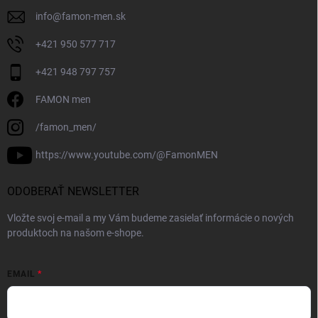
info
@
famon-men.sk
+421 950 577 717
+421 948 797 757
FAMON men
/famon_men/
https://www.youtube.com/@FamonMEN
ODOBERAŤ NEWSLETTER
Vložte svoj e-mail a my Vám budeme zasielať informácie o nových
produktoch na našom e-shope.
EMAIL