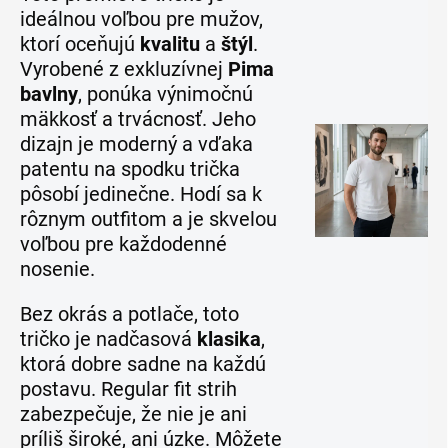
ideálnou voľbou pre mužov,
ktorí oceňujú
kvalitu
a
štýl
.
Vyrobené z exkluzívnej
Pima
bavlny
, ponúka výnimočnú
mäkkosť a trvácnosť. Jeho
dizajn je moderný a vďaka
patentu na spodku trička
pôsobí jedinečne. Hodí sa k
rôznym outfitom a je skvelou
voľbou pre každodenné
nosenie.
Bez okrás a potlače, toto
tričko je nadčasová
klasika
,
ktorá dobre sadne na každú
postavu. Regular fit strih
zabezpečuje, že nie je ani
príliš široké, ani úzke. Môžete