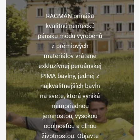
RAGMAN prináša
kvalitnú nemeckú
pánsku módu vyrobenú
z prémiových
materiálov vrátane
exkluzívnej peruánskej
PIMA bavlny, jednej z
najkvalitnejších bavĺn
na svete, ktorá vyniká
mimoriadnou
jemnosťou, vysokou
odolnosťou a dlhou
životnosťou. Objavte