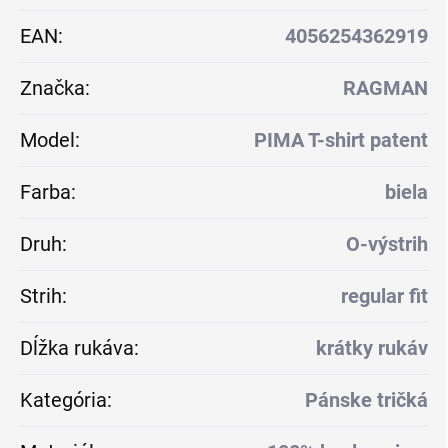
EAN
:
4056254362919
Značka
:
RAGMAN
Model
:
PIMA T-shirt patent
Farba
:
biela
Druh
:
O-výstrih
Strih
:
regular fit
Dĺžka rukáva
:
krátky rukáv
Kategória
:
Pánske tričká