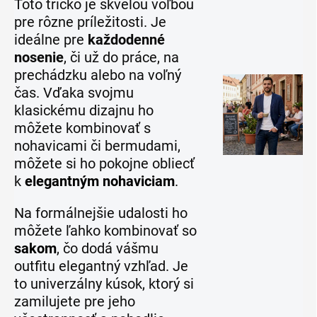
Toto tričko je skvelou voľbou
pre rôzne príležitosti. Je
ideálne pre
každodenné
nosenie
, či už do práce, na
prechádzku alebo na voľný
čas. Vďaka svojmu
klasickému dizajnu ho
môžete kombinovať s
nohavicami či bermudami,
môžete si ho pokojne obliecť
k
elegantným nohaviciam
.
Na formálnejšie udalosti ho
môžete ľahko kombinovať so
sakom
, čo dodá vášmu
outfitu elegantný vzhľad. Je
to univerzálny kúsok, ktorý si
zamilujete pre jeho