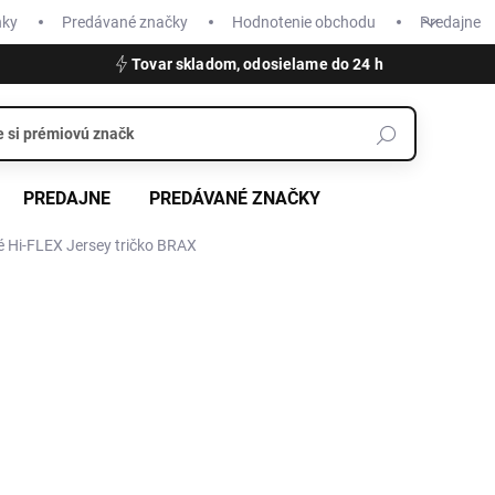
nky
Predávané značky
Hodnotenie obchodu
Predajne
Tovar skladom, odosielame do 24 h
PREDAJNE
PREDÁVANÉ ZNAČKY
é Hi-FLEX Jersey tričko BRAX
€39,95
Jednotková
ZVOĽTE VARIANT
cena:
VEĽKOSŤ