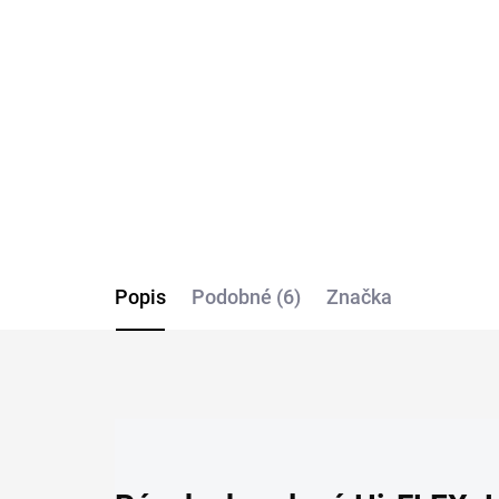
Jersey tričko BRAX
Hi-
BR
€39,95
€3
Detail
Popis
Podobné (6)
Značka