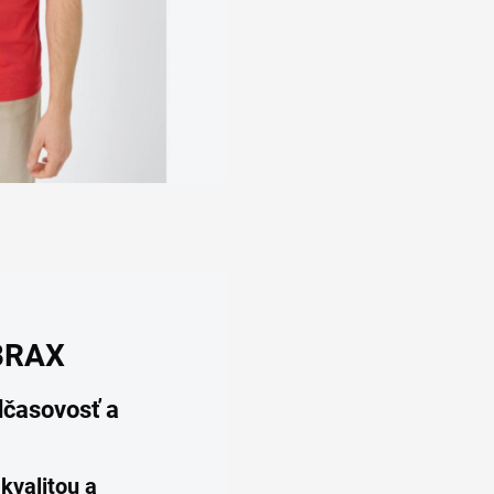
 BRAX
dčasovosť a
u
kvalitou a