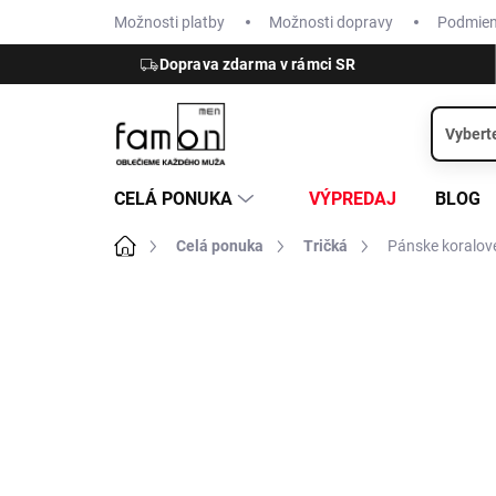
Prejsť
Možnosti platby
Možnosti dopravy
Podmie
na
obsah
Doprava zdarma v rámci SR
CELÁ PONUKA
VÝPREDAJ
BLOG
Domov
Celá ponuka
Tričká
Pánske koralov
ZNAČKA:
BRAX
JERSEY