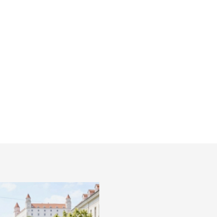
Jersey tričko BRAX
€39,95
l
Detail