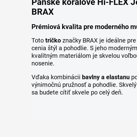
Pánske koralové Hi-FLEX Je
BRAX
Prémiová kvalita pre moderného m
Toto
tričko
značky BRAX je ideálne pre 
cenia štýl a pohodlie. S jeho moderný
kvalitným materiálom je skvelou voľb
nosenie.
Vďaka kombinácii
bavlny a elastanu
po
výnimočnú pružnosť a pohodlie. Skvelý 
sa budete cítiť skvele po celý deň.