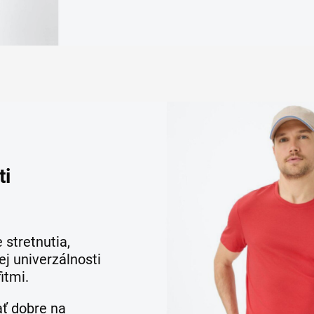
ti
 stretnutia,
ej univerzálnosti
itmi.
ať dobre na