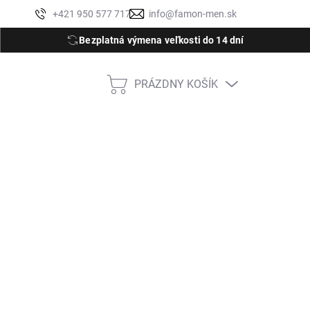
Moja objednávka
+421 950 577 717
info@famon-men.sk
Bezplatná výmena veľkosti do 14 dní
PRÁZDNY KOŠÍK
NÁKUPNÝ
KOŠÍK
S
M
XL