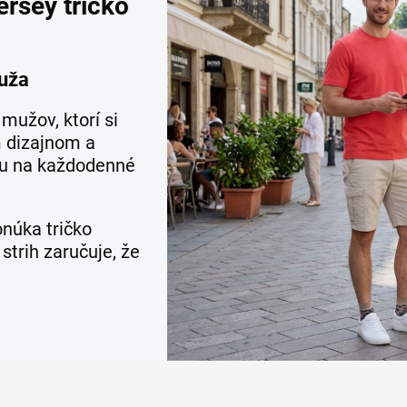
rsey tričko
uža
mužov, ktorí si
m dizajnom a
ou na každodenné
núka tričko
strih zaručuje, že