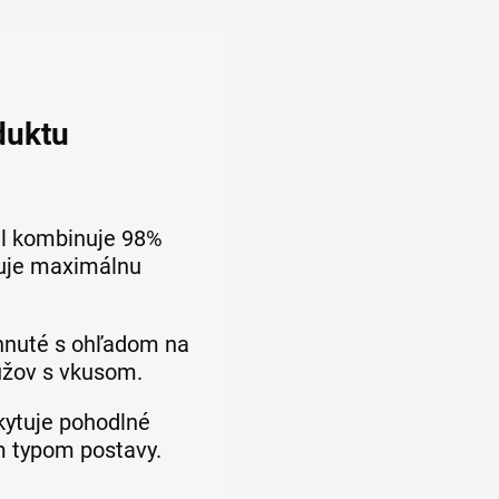
duktu
l kombinuje 98%
čuje maximálnu
rhnuté s ohľadom na
užov s vkusom.
kytuje pohodlné
m typom postavy.