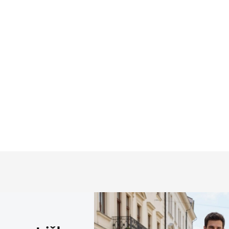
FLEX Jersey tričko
Jersey tričko BRAX
AX
€39,95
9,95
Detai
Detail