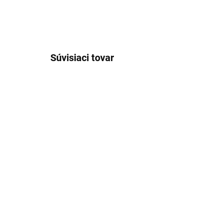
Súvisiaci tovar
JERSEY
JERSE
SKLADOM
Pánske hnedé Hi-FLEX
Pá