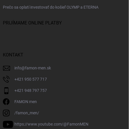
Prečo sa oplatí investovať do košieľ OLYMP a ETERNA
PRIJÍMAME ONLINE PLATBY
KONTAKT
info
@
famon-men.sk
+421 950 577 717
+421 948 797 757
FAMON men
/famon_men/
https://www.youtube.com/@FamonMEN