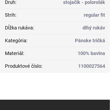
Druh
:
stojačik - polorolák
Strih
:
regular fit
Dĺžka rukáva
:
dlhý rukáv
Kategória
:
Pánske tričká
Materiál
:
100% bavlna
Produktové číslo
:
1100027564
Z
á