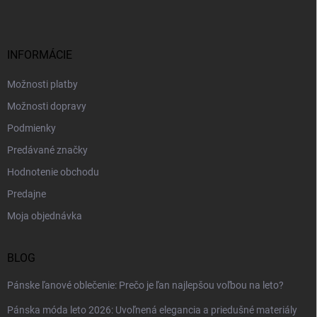
p
ä
t
i
INFORMÁCIE
e
Možnosti platby
Možnosti dopravy
Podmienky
Predávané značky
Hodnotenie obchodu
Predajne
Moja objednávka
BLOG
Pánske ľanové oblečenie: Prečo je ľan najlepšou voľbou na leto?
Pánska móda leto 2026: Uvoľnená elegancia a priedušné materiály