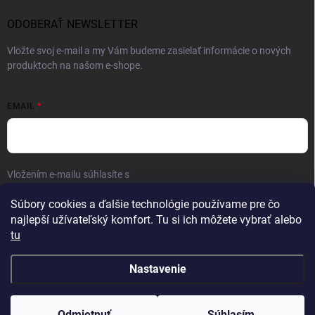
ODOBERAŤ NEWSLETTER
Vložte svoj e-mail a my Vám budeme zasielať informácie o nových
produktoch na našom e-shope.
EMAIL
Vložením e-mailu súhlasíte s
podmienkami ochrany osobných údajov
Prihlásiť sa
Súbory cookies a ďalšie technológie používame pre čo
najlepší užívateľský komfort. Tu si ich môžete vybrať alebo
tu
Nastavenie
Copyright 2026
FAMON men
. Všetky práva vyhradené.
Odmietnuť
Súhlasím