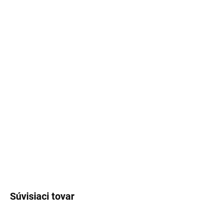
VEĽKOSŤ
L
3XL
MÔŽEME DORUČIŤ DO:
11.8.2026
MOŽNOSTI
DORUČENIA
−
+
Pridať do košíka
Ragman
DETAILNÉ INFORMÁCIE
OPÝTAŤ SA
STRÁŽIŤ
Súvisiaci tovar
VÝPREDAJ