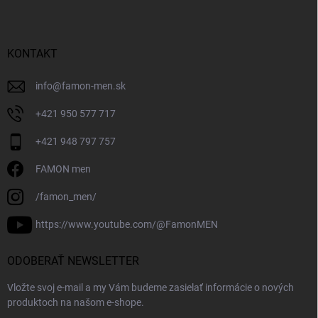
KONTAKT
info
@
famon-men.sk
+421 950 577 717
+421 948 797 757
FAMON men
/famon_men/
https://www.youtube.com/@FamonMEN
ODOBERAŤ NEWSLETTER
Vložte svoj e-mail a my Vám budeme zasielať informácie o nových
produktoch na našom e-shope.