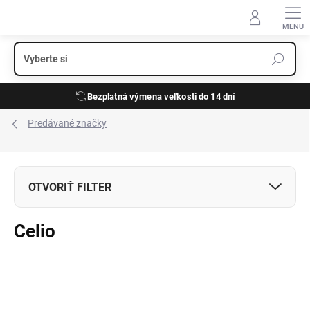
Prejsť
na
obsah
Bezplatná výmena veľkosti do 14 dní
Predávané značky
V
ý
OTVORIŤ FILTER
p
i
Celio
s
p
r
o
d