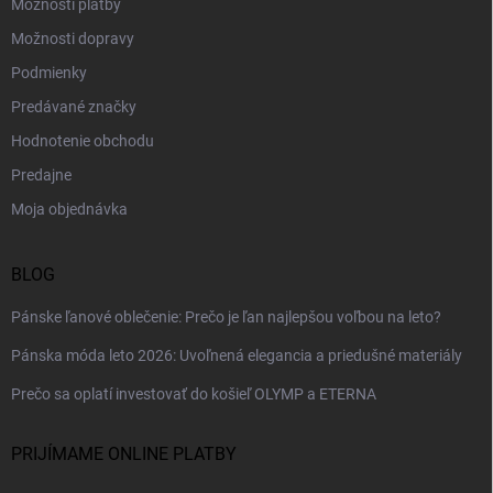
Možnosti platby
i
s
Možnosti dopravy
u
Podmienky
Predávané značky
Hodnotenie obchodu
Predajne
Moja objednávka
BLOG
Pánske ľanové oblečenie: Prečo je ľan najlepšou voľbou na leto?
Pánska móda leto 2026: Uvoľnená elegancia a priedušné materiály
Prečo sa oplatí investovať do košieľ OLYMP a ETERNA
PRIJÍMAME ONLINE PLATBY