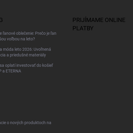
G
PRIJÍMAME ONLINE
PLATBY
 ľanové oblečenie: Prečo je ľan
šou voľbou na leto?
a móda leto 2026: Uvoľnená
cia a priedušné materiály
sa oplatí investovať do košieľ
 a ETERNA
ácie o nových produktoch na