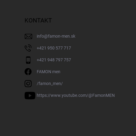
KONTAKT
info
@
famon-men.sk
+421 950 577 717
+421 948 797 757
FAMON men
/famon_men/
https://www.youtube.com/@FamonMEN