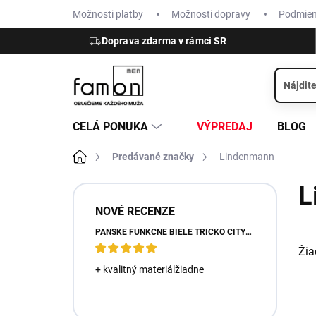
Prejsť
Možnosti platby
Možnosti dopravy
Podmie
na
obsah
Doprava zdarma v rámci SR
CELÁ PONUKA
VÝPREDAJ
BLOG
Domov
Predávané značky
Lindenmann
B
L
o
NOVÉ RECENZE
č
PÁNSKE FUNKČNÉ BIELE TRIČKO CITYZEN
n
ý
Žia
p
+ kvalitný materiálžiadne
a
n
e