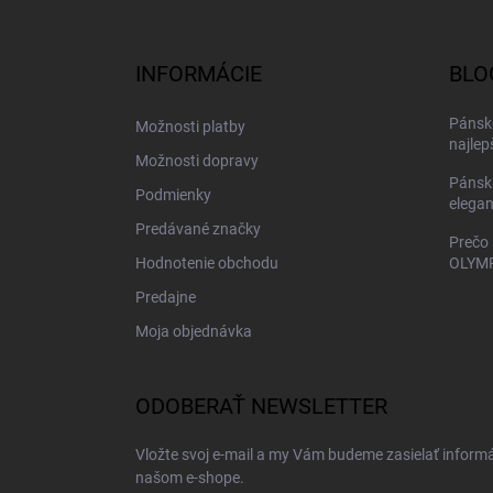
á
p
ä
INFORMÁCIE
BLO
t
i
Pánske
Možnosti platby
e
najlep
Možnosti dopravy
Pánsk
Podmienky
elegan
Predávané značky
Prečo 
Hodnotenie obchodu
OLYMP
Predajne
Moja objednávka
ODOBERAŤ NEWSLETTER
Vložte svoj e-mail a my Vám budeme zasielať inform
našom e-shope.