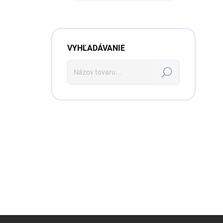
VYHĽADÁVANIE
Hľadať
Z