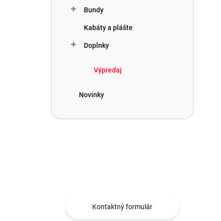
Bundy
Kabáty a plášte
Doplnky
Výpredaj
Novinky
Máte otázku?
Obráťte sa na nás.
Kontaktný formulár