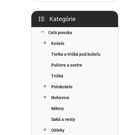
l
Kategórie
Preskočiť
kategórie
Celá ponuka
Košele
Tielka a tričká pod košeľu
Pulóvre a svetre
Tričká
Polokošele
Nohavice
Mikiny
Saká a vesty
Obleky