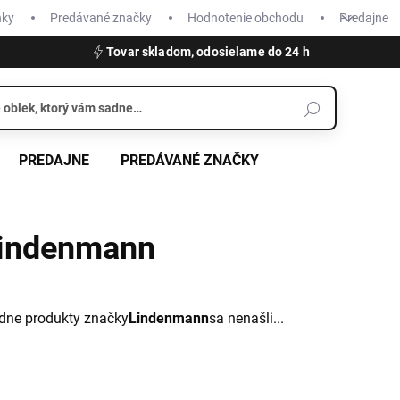
nky
Predávané značky
Hodnotenie obchodu
Predajne
Tovar skladom, odosielame do 24 h
PREDAJNE
PREDÁVANÉ ZNAČKY
indenmann
dne produkty značky
Lindenmann
sa nenašli...